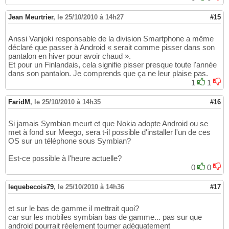
Jean Meurtrier
,
le 25/10/2010 à 14h27
#15
Anssi Vanjoki responsable de la division Smartphone a même
déclaré que passer à Android « serait comme pisser dans son
pantalon en hiver pour avoir chaud ».
Et pour un Finlandais, cela signifie pisser presque toute l'année
dans son pantalon. Je comprends que ça ne leur plaise pas.
1
1
FaridM
,
le 25/10/2010 à 14h35
#16
Si jamais Symbian meurt et que Nokia adopte Android ou se
met à fond sur Meego, sera t-il possible d'installer l'un de ces
OS sur un téléphone sous Symbian?
Est-ce possible à l'heure actuelle?
0
0
lequebecois79
,
le 25/10/2010 à 14h36
#17
et sur le bas de gamme il mettrait quoi?
car sur les mobiles symbian bas de gamme... pas sur que
android pourrait réelement tourner adéquatement