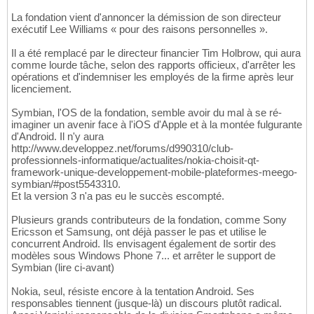
La fondation vient d'annoncer la démission de son directeur
exécutif Lee Williams « pour des raisons personnelles ».
Il a été remplacé par le directeur financier Tim Holbrow, qui aura
comme lourde tâche, selon des rapports officieux, d'arrêter les
opérations et d'indemniser les employés de la firme après leur
licenciement.
Symbian, l'OS de la fondation, semble avoir du mal à se ré-
imaginer un avenir face à l'iOS d'Apple et à la montée fulgurante
d'Android. Il n'y aura
http://www.developpez.net/forums/d990310/club-
professionnels-informatique/actualites/nokia-choisit-qt-
framework-unique-developpement-mobile-plateformes-meego-
symbian/#post5543310.
Et la version 3 n'a pas eu le succès escompté.
Plusieurs grands contributeurs de la fondation, comme Sony
Ericsson et Samsung, ont déjà passer le pas et utilise le
concurrent Android. Ils envisagent également de sortir des
modèles sous Windows Phone 7... et arrêter le support de
Symbian (lire ci-avant)
Nokia, seul, résiste encore à la tentation Android. Ses
responsables tiennent (jusque-là) un discours plutôt radical.