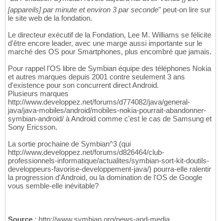
[appareils] par minute et environ 3 par seconde
" peut-on lire sur
le site web de la fondation.
Le directeur exécutif de la Fondation, Lee M. Williams se félicite
d'être encore leader, avec une marge aussi importante sur le
marché des OS pour Smartphones, plus encombré que jamais.
Pour rappel l'OS libre de Symbian équipe des téléphones Nokia
et autres marques depuis 2001 contre seulement 3 ans
d'existence pour son concurrent direct Android.
Plusieurs marques
http://www.developpez.net/forums/d774082/java/general-
java/java-mobiles/android/mobiles-nokia-pourrait-abandonner-
symbian-android/ à Android comme c'est le cas de Samsung et
Sony Ericsson.
La sortie prochaine de Symbian^3 (qui
http://www.developpez.net/forums/d826464/club-
professionnels-informatique/actualites/symbian-sort-kit-doutils-
developpeurs-favorise-developpement-java/) pourra-elle ralentir
la progression d'Android, ou la domination de l'OS de Google
vous semble-elle inévitable?
Source
: http://www.symbian.org/news-and-media