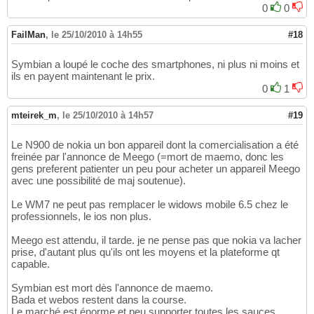
0
0
FailMan
,
le 25/10/2010 à 14h55
#18
Symbian a loupé le coche des smartphones, ni plus ni moins et
ils en payent maintenant le prix.
0
1
mteirek_m
,
le 25/10/2010 à 14h57
#19
Le N900 de nokia un bon appareil dont la comercialisation a été
freinée par l'annonce de Meego (=mort de maemo, donc les
gens preferent patienter un peu pour acheter un appareil Meego
avec une possibilité de maj soutenue).
Le WM7 ne peut pas remplacer le widows mobile 6.5 chez le
professionnels, le ios non plus.
Meego est attendu, il tarde. je ne pense pas que nokia va lacher
prise, d'autant plus qu'ils ont les moyens et la plateforme qt
capable.
Symbian est mort dès l'annonce de maemo.
Bada et webos restent dans la course.
Le marché est énorme et peu supporter toutes les sauces.