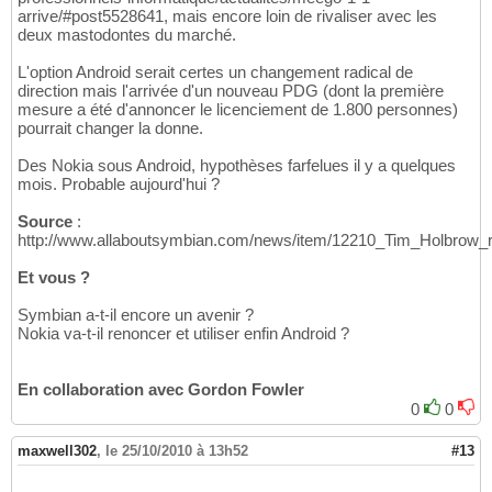
arrive/#post5528641, mais encore loin de rivaliser avec les
deux mastodontes du marché.
L'option Android serait certes un changement radical de
direction mais l'arrivée d'un nouveau PDG (dont la première
mesure a été d'annoncer le licenciement de 1.800 personnes)
pourrait changer la donne.
Des Nokia sous Android, hypothèses farfelues il y a quelques
mois. Probable aujourd'hui ?
Source
:
http://www.allaboutsymbian.com/news/item/12210_Tim_Holbrow_r
Et vous ?
Symbian a-t-il encore un avenir ?
Nokia va-t-il renoncer et utiliser enfin Android ?
En collaboration avec Gordon Fowler
0
0
maxwell302
,
le 25/10/2010 à 13h52
#13