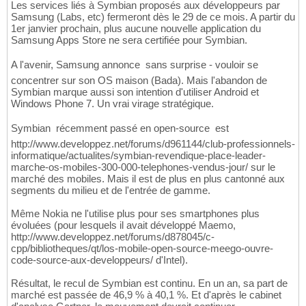
Les services liés à Symbian proposés aux développeurs par
Samsung (Labs, etc) fermeront dès le 29 de ce mois. A partir du
1er janvier prochain, plus aucune nouvelle application du
Samsung Apps Store ne sera certifiée pour Symbian.
A l'avenir, Samsung annonce  sans surprise - vouloir se
concentrer sur son OS maison (Bada). Mais l'abandon de
Symbian marque aussi son intention d'utiliser Android et
Windows Phone 7. Un vrai virage stratégique.
Symbian  récemment passé en open-source  est
http://www.developpez.net/forums/d961144/club-professionnels-
informatique/actualites/symbian-revendique-place-leader-
marche-os-mobiles-300-000-telephones-vendus-jour/ sur le
marché des mobiles. Mais il est de plus en plus cantonné aux
segments du milieu et de l'entrée de gamme.
Même Nokia ne l'utilise plus pour ses smartphones plus
évoluées (pour lesquels il avait développé Maemo,
http://www.developpez.net/forums/d878045/c-
cpp/bibliotheques/qt/los-mobile-open-source-meego-ouvre-
code-source-aux-developpeurs/ d'Intel).
Résultat, le recul de Symbian est continu. En un an, sa part de
marché est passée de 46,9 % à 40,1 %. Et d'après le cabinet