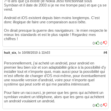
7~8 ans que ça existe (le Nokia 3650 fonctionnait sous
Symbian et il date de 2003 si je ne me trompe pas) et que ça se
vend.
Android et iOS existent depuis bien moins longtemps. C'est
donc illogique de faire une comparaison aussi bête.
On dirait presque la guerre des navigateurs : le mien respecte le
mieux les standards et est le plus rapide ! Regardez mes
chiffres !
0
0
huit_six
,
le 10/08/2010 à 11h03
#4
Personnellement, j'ai acheté un android, pour android en
premier lieu bien sûr et son adaptabilité grâce à la possibilité d'y
installer tout et n'importe quoi, mais aussi pour la possibilité qui
m'est offerte de changer d'OS moi-même, pour éventuellement
une nouvelle version d'android, voire pour n'importe quel
système qui peut sortir et qui me paraîtra intéressant.
Pour faire un raccourci, je pense que les gens qui achètent un
symbian veulent un téléphone, alors que les gens qui achètent
un android voulaient un android.
0
0