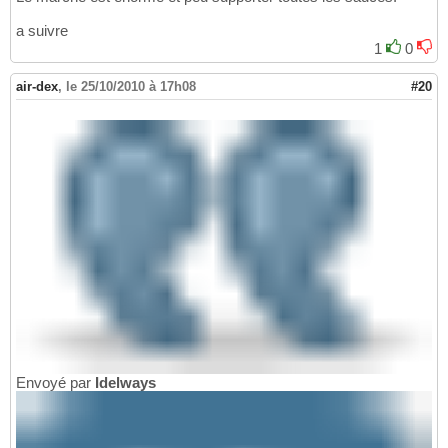
a suivre
1
0
air-dex
,
le 25/10/2010 à 17h08
#20
Envoyé par
Idelways