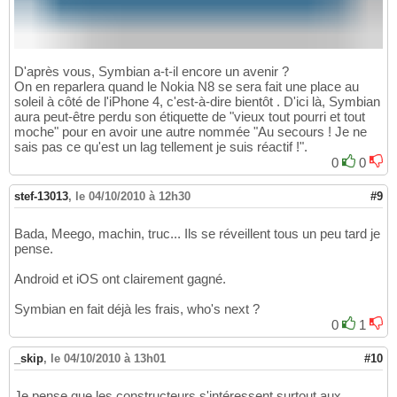
D'après vous, Symbian a-t-il encore un avenir ?
On en reparlera quand le Nokia N8 se sera fait une place au
soleil à côté de l'iPhone 4, c'est-à-dire bientôt . D'ici là, Symbian
aura peut-être perdu son étiquette de "vieux tout pourri et tout
moche" pour en avoir une autre nommée "Au secours ! Je ne
sais pas ce qu'est un lag tellement je suis réactif !".
0
0
stef-13013
,
le 04/10/2010 à 12h30
#9
Bada, Meego, machin, truc... Ils se réveillent tous un peu tard je
pense.
Android et iOS ont clairement gagné.
Symbian en fait déjà les frais, who's next ?
0
1
_skip
,
le 04/10/2010 à 13h01
#10
Je pense que les constructeurs s'intéressent surtout aux