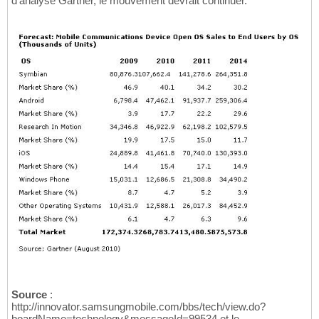
d'analyse Gartner, le mouvement devrait continuer.
Source
:
http://innovator.samsungmobile.com/bbs/tech/view.do?
boardName=technology&messageId=99534 et le