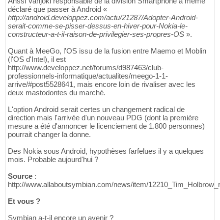
Anssi Vanjoki responsable de la division Smartphone a même
déclaré que passer à Android «
http://android.developpez.com/actu/21287/Adopter-Android-
serait-comme-se-pisser-dessus-en-hiver-pour-Nokia-le-
constructeur-a-t-il-raison-de-privilegier-ses-propres-OS
».
Quant à MeeGo, l'OS issu de la fusion entre Maemo et Moblin
(l'OS d'Intel), il est
http://www.developpez.net/forums/d987463/club-
professionnels-informatique/actualites/meego-1-1-
arrive/#post5528641, mais encore loin de rivaliser avec les
deux mastodontes du marché.
L'option Android serait certes un changement radical de
direction mais l'arrivée d'un nouveau PDG (dont la première
mesure a été d'annoncer le licenciement de 1.800 personnes)
pourrait changer la donne.
Des Nokia sous Android, hypothèses farfelues il y a quelques
mois. Probable aujourd'hui ?
Source
:
http://www.allaboutsymbian.com/news/item/12210_Tim_Holbrow_r
Et vous ?
Symbian a-t-il encore un avenir ?