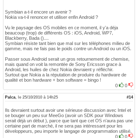
Symbian a-t-il encore un avenir ?
Nokia va-t-il renoncer et utiliser enfin Android ?
Vu le paysage des OS mobiles en ce moment, il y'a déja
beaucoup (trop) de différents OS : iOS, Android, WP7,
Blackberry, Bada ()....
Symbian résiste tant bien que mal sur les téléphones milieu de
gamme, mais ne fais pas le poids contre un Android ou un iOS.
Passer sous Android serait un gros retournement de chemise,
mais quand on voit la remontée de Sony Ericsson grace à
Android, les huiles de chez Nokia devraient y réfléchir.
Surtout que Nokia a la réputation de produire du hardware de
qualité et bon hardware + bon software = bingo !
0
0
Palca
,
le 25/10/2010 à 14h25
#14
Ils devraient surtout avoir une sérieuse discussion avec Intel et
se bouger un peu sur MeeGo (avoir un SDK pour Windows
serait déjà un début ), parce que tant que cet OS n'aura pas une
certaine part de marché, il ne sera pas intéressant pour les
développeurs, peu importe le langage de programmation utilisé.
0
0