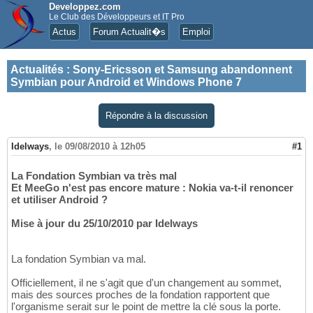
Developpez.com
Le Club des Développeurs et IT Pro
Actus
Forum Actualit�s
Emploi
Actualités
:
Sony-Ericsson et Samsung abandonnent
Symbian pour Android et Windows Phone 7
Répondre à la discussion
Idelways
,
le 09/08/2010 à 12h05
#1
La Fondation Symbian va très mal
Et MeeGo n'est pas encore mature : Nokia va-t-il renoncer
et utiliser Android ?
Mise à jour du 25/10/2010 par Idelways
La fondation Symbian va mal.
Officiellement, il ne s'agit que d'un changement au sommet,
mais des sources proches de la fondation rapportent que
l'organisme serait sur le point de mettre la clé sous la porte.