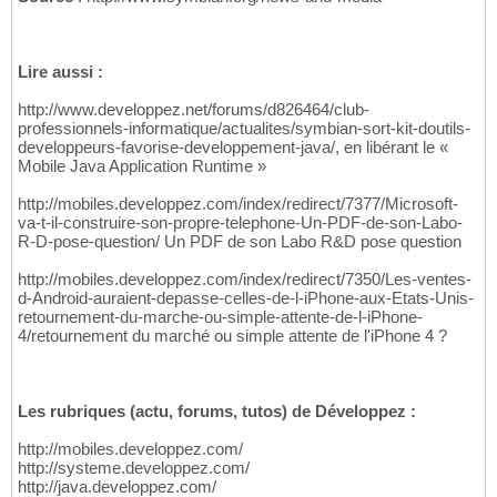
Lire aussi :
http://www.developpez.net/forums/d826464/club-
professionnels-informatique/actualites/symbian-sort-kit-doutils-
developpeurs-favorise-developpement-java/, en libérant le «
Mobile Java Application Runtime »
http://mobiles.developpez.com/index/redirect/7377/Microsoft-
va-t-il-construire-son-propre-telephone-Un-PDF-de-son-Labo-
R-D-pose-question/ Un PDF de son Labo R&D pose question
http://mobiles.developpez.com/index/redirect/7350/Les-ventes-
d-Android-auraient-depasse-celles-de-l-iPhone-aux-Etats-Unis-
retournement-du-marche-ou-simple-attente-de-l-iPhone-
4/retournement du marché ou simple attente de l'iPhone 4 ?
Les rubriques (actu, forums, tutos) de Développez :
http://mobiles.developpez.com/
http://systeme.developpez.com/
http://java.developpez.com/