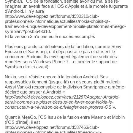
Symbian, l'OS de la fondation, semble avoir du mal à se ré-
imaginer un avenir face à l'iOS d'Apple et à la montée fulgurante
d'Android. Il n'y aura
http://www.developpez.net/forums/d990310/club-
professionnels-informatique/actualites/nokia-choisit-qt-
framework-unique-developpement-mobile-plateformes-meego-
symbian/#post5543310.
Et la version 3 n'a pas eu le succès escompté.
Plusieurs grands contributeurs de la fondation, comme Sony
Ericsson et Samsung, ont déjà passé le pas et utilisent le
concurrent Android. Ils envisagent également de sortir des
modèles sous Windows Phone 7... et arrêter le support de
Symbian (lire ci-avant)
Nokia, seul, résiste encore à la tentation Android. Ses
responsables tiennent (jusque-là) un discours plutôt radical.
Anssi Vanjoki responsable de la division Smartphone a même
déclaré que passer à Android «
http://android.developpez.com/actu/21287/Adopter-Android-
serait-comme-se-pisser-dessus-en-hiver-pour-Nokia-le-
constructeur-a-t-il-raison-de-privilegier-ses-propres-OS
».
Quant à MeeGo, l'OS issu de la fusion entre Maemo et Moblin
(l'OS d'Intel), il est
http://www.developpez.net/forums/d987463/club-
professionnels-informatique/actualites/meego-1-1-