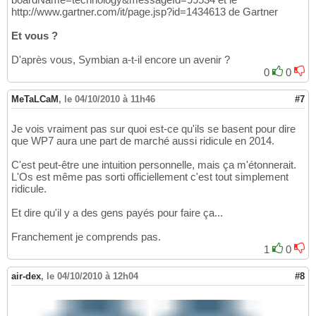
http://www.gartner.com/it/page.jsp?id=1434613 de Gartner
Et vous ?
D'après vous, Symbian a-t-il encore un avenir ?
0
0
MeTaLCaM
,
le 04/10/2010 à 11h46
#7
Je vois vraiment pas sur quoi est-ce qu'ils se basent pour dire
que WP7 aura une part de marché aussi ridicule en 2014.
C'est peut-être une intuition personnelle, mais ça m'étonnerait.
L'Os est même pas sorti officiellement c'est tout simplement
ridicule.
Et dire qu'il y a des gens payés pour faire ça...
Franchement je comprends pas.
1
0
air-dex
,
le 04/10/2010 à 12h04
#8