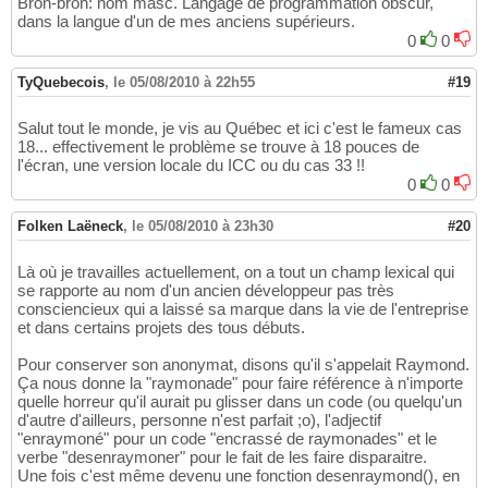
Bron-bron: nom masc. Langage de programmation obscur,
dans la langue d'un de mes anciens supérieurs.
0
0
TyQuebecois
,
le 05/08/2010 à 22h55
#19
Salut tout le monde, je vis au Québec et ici c'est le fameux cas
18... effectivement le problème se trouve à 18 pouces de
l'écran, une version locale du ICC ou du cas 33 !!
0
0
Folken Laëneck
,
le 05/08/2010 à 23h30
#20
Là où je travailles actuellement, on a tout un champ lexical qui
se rapporte au nom d'un ancien développeur pas très
consciencieux qui a laissé sa marque dans la vie de l'entreprise
et dans certains projets des tous débuts.
Pour conserver son anonymat, disons qu'il s'appelait Raymond.
Ça nous donne la "raymonade" pour faire référence à n'importe
quelle horreur qu'il aurait pu glisser dans un code (ou quelqu'un
d'autre d'ailleurs, personne n'est parfait ;o), l'adjectif
"enraymoné" pour un code "encrassé de raymonades" et le
verbe "desenraymoner" pour le fait de les faire disparaitre.
Une fois c'est même devenu une fonction desenraymond(), en