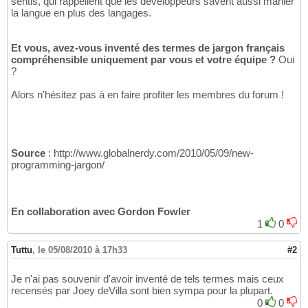
sentis, qui rappellent que les développeurs savent aussi manier
la langue en plus des langages.
Et vous, avez-vous inventé des termes de jargon français
compréhensible uniquement par vous et votre équipe ?
Oui
?
Alors n'hésitez pas à en faire profiter les membres du forum !
Source
: http://www.globalnerdy.com/2010/05/09/new-
programming-jargon/
En collaboration avec Gordon Fowler
1
0
Tuttu
,
le 05/08/2010 à 17h33
#2
Je n'ai pas souvenir d'avoir inventé de tels termes mais ceux
recensés par Joey deVilla sont bien sympa pour la plupart.
0
0