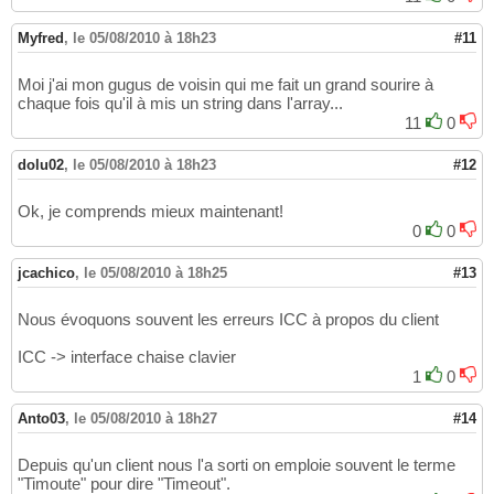
Myfred
,
le 05/08/2010 à 18h23
#11
Moi j'ai mon gugus de voisin qui me fait un grand sourire à
chaque fois qu'il à mis un string dans l'array...
11
0
dolu02
,
le 05/08/2010 à 18h23
#12
Ok, je comprends mieux maintenant!
0
0
jcachico
,
le 05/08/2010 à 18h25
#13
Nous évoquons souvent les erreurs ICC à propos du client
ICC -> interface chaise clavier
1
0
Anto03
,
le 05/08/2010 à 18h27
#14
Depuis qu'un client nous l'a sorti on emploie souvent le terme
"Timoute" pour dire "Timeout".