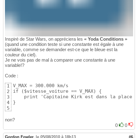
Inspiré de Star Wars, on appréciera les
« Yoda Conditions »
(quand une condition teste si une constante est égale à une
variable, comme se demander est-ce que le bleue est la
couleur du ciel).
Je ne vois pas de mal à comparer une constante à une
variable!?
Code :
V_MAX = 300.000 km/s

1
if ($vitesse_voiture == V_MAX) {

2
    print 'Capitaine Kirk est dans la place!';
3
}
4
5
non?
0
0
Gordon Fowler
,
le 05/08/2010 à 18h13
#6