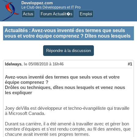
Developpez.com
Le Club des Développeurs et IT Pro
Actus
Forum Actualit�s
Emploi
Actualités
:
Avez-vous inventé des termes que seuls
vous et votre équipe comprenez ? Dîtes nous lesquels
Répondre à la discussion
Idelways
,
le 05/08/2010 à 16h46
#1
Avez-vous inventé des termes que seuls vous et votre
équipe comprenez ?
Drôles ou techniques, dîtes nous lesquels et venez nous
les expliquer
Joey deVilla est développeur et techno-évangéliste qui travaille
à Microsoft Canada.
Durant sa carrière, il a été amené à travailler avec et gérer bon
nombre d'équipes et s'est rendu compte, au fil des années, que
chacune avait inventé ses propres termes.