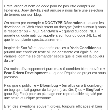
Entre jargon et nom de code pour ne pas être compris de
l'extérieur, Joey deVilla s'est amusé à nous faire une sélection
de termes sur son blog.
On notera par exemple
« DOCTYPE Décoration »
: quand les
développeurs Web choisissent un doctype (strict surtout !) sans
le respecter ou
« .NET Sandwich »
: quand du code .NET
appelle du code natif qui appelle à son tour du code .NET... et
que le tout plante spectaculairement.
Inspiré de Star Wars, on appréciera les
« Yoda Conditions »
(quand une condition teste si une constante est égale à une
variable, comme se demander est-ce que le bleu est la couleur
du ciel).
Ou moins développement pure mais ô combien bien trouvé le
«
Fear-Driven Development »
: quand l'équipe de projet est sous
pression
Plus grand public, le
« Bloombug »
(en allusion à Bloomberg) :
un bug qui... fait gagner de l'argent (très râre !) ou
« Bugfoot »
(pour Big Foot) pour un plantage non reproductible signalé par
une seule et unique personne.
Bref, des inventions souvent drôles, toujours efficaces et bien