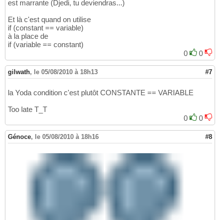
est marrante (Djedi, tu deviendras...)
Et là c'est quand on utilise
if (constant == variable)
à la place de
if (variable == constant)
0
0
gilwath
,
le 05/08/2010 à 18h13
#7
la Yoda condition c'est plutôt CONSTANTE == VARIABLE
Too late T_T
0
0
Génoce
,
le 05/08/2010 à 18h16
#8