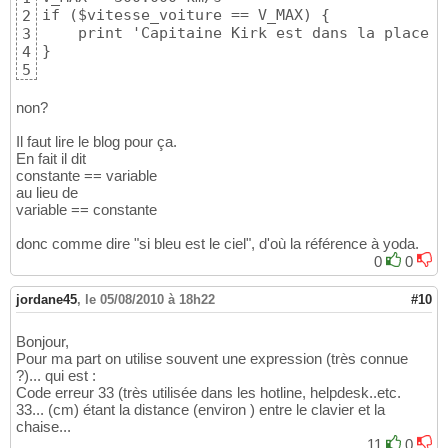
if ($vitesse_voiture == V_MAX) {

2
    print 'Capitaine Kirk est dans la place!';
3
}
4
5
non?
Il faut lire le blog pour ça.
En fait il dit
constante == variable
au lieu de
variable == constante
donc comme dire "si bleu est le ciel", d'où la référence à yoda.
0
0
jordane45
,
le 05/08/2010 à 18h22
#10
Bonjour,
Pour ma part on utilise souvent une expression (très connue
?)... qui est :
Code erreur 33 (très utilisée dans les hotline, helpdesk..etc.
33... (cm) étant la distance (environ ) entre le clavier et la
chaise...
11
0