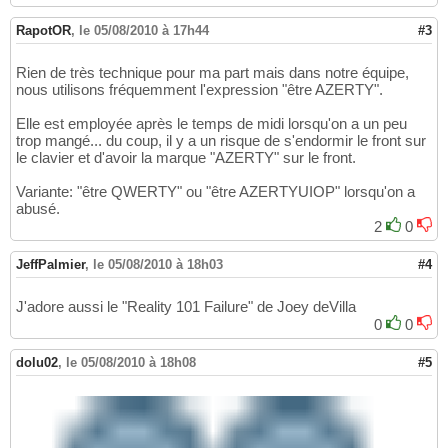
RapotOR
,
le 05/08/2010 à 17h44
#3
Rien de très technique pour ma part mais dans notre équipe,
nous utilisons fréquemment l'expression "être AZERTY".
Elle est employée après le temps de midi lorsqu'on a un peu
trop mangé... du coup, il y a un risque de s'endormir le front sur
le clavier et d'avoir la marque "AZERTY" sur le front.
Variante: "être QWERTY" ou "être AZERTYUIOP" lorsqu'on a
abusé.
2
0
JeffPalmier
,
le 05/08/2010 à 18h03
#4
J'adore aussi le "Reality 101 Failure" de Joey deVilla
0
0
dolu02
,
le 05/08/2010 à 18h08
#5