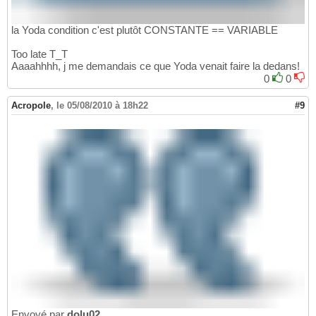
la Yoda condition c'est plutôt CONSTANTE == VARIABLE
Too late T_T
Aaaahhhh, j me demandais ce que Yoda venait faire la dedans!
0
0
Acropole
,
le 05/08/2010 à 18h22
#9
Envoyé par
dolu02