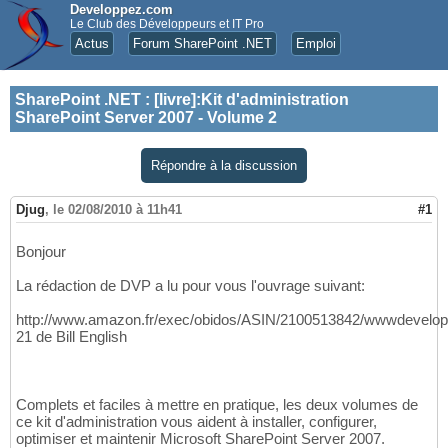
Developpez.com
Le Club des Développeurs et IT Pro
Actus
Forum SharePoint .NET
Emploi
SharePoint .NET
:
[livre]:Kit d'administration
SharePoint Server 2007 - Volume 2
Répondre à la discussion
Djug
,
le 02/08/2010 à 11h41
#1
Bonjour
La rédaction de DVP a lu pour vous l'ouvrage suivant:
http://www.amazon.fr/exec/obidos/ASIN/2100513842/wwwdevelop
21 de Bill English
Complets et faciles à mettre en pratique, les deux volumes de
ce kit d'administration vous aident à installer, configurer,
optimiser et maintenir Microsoft SharePoint Server 2007.