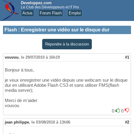
Developpez.com
Le Club des Développeurs et IT Pro
Actus
Forum Flash
Emploi
Flash
:
Enregistrer une vidéo sur le disque dur
Répondre à la discussion
vouvou
,
le 29/07/2010 à 16h19
#1
Bonjour à tous,
je veux enregistrer une vidéo depuis une webcam sur le disque
dur en utilisant Adobe Flash CS3 et sans utiliser FMS(flash
media server);
Merci de m'aider
vouvou
0
0
jean philippe
,
le 03/08/2010 à 13h06
#2