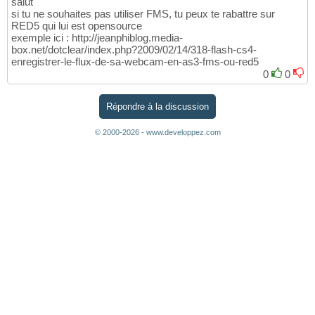
salut
si tu ne souhaites pas utiliser FMS, tu peux te rabattre sur
RED5 qui lui est opensource
exemple ici : http://jeanphiblog.media-
box.net/dotclear/index.php?2009/02/14/318-flash-cs4-
enregistrer-le-flux-de-sa-webcam-en-as3-fms-ou-red5
0
0
Répondre à la discussion
© 2000-2026 - www.developpez.com