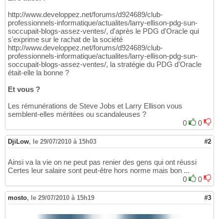
http://www.developpez.net/forums/d924689/club-
professionnels-informatique/actualites/larry-ellison-pdg-sun-
soccupait-blogs-assez-ventes/, d'après le PDG d'Oracle qui
s'exprime sur le rachat de la société
http://www.developpez.net/forums/d924689/club-
professionnels-informatique/actualites/larry-ellison-pdg-sun-
soccupait-blogs-assez-ventes/, la stratégie du PDG d'Oracle
était-elle la bonne ?
Et vous ?
Les rémunérations de Steve Jobs et Larry Ellison vous
semblent-elles méritées ou scandaleuses ?
0
0
DjiLow
,
le 29/07/2010 à 15h03
#2
Ainsi va la vie on ne peut pas renier des gens qui ont réussi
Certes leur salaire sont peut-être hors norme mais bon ...
0
0
mosto
,
le 29/07/2010 à 15h19
#3