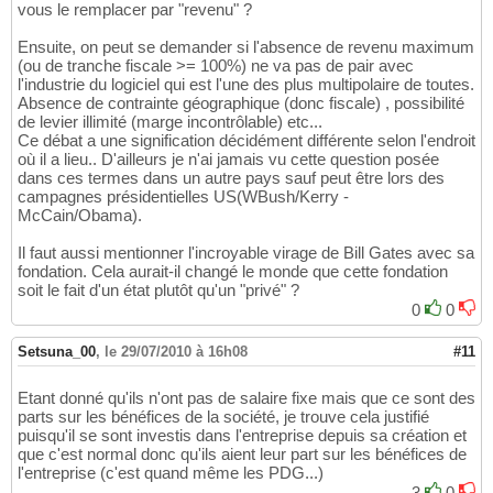
vous le remplacer par "revenu" ?
Ensuite, on peut se demander si l'absence de revenu maximum
(ou de tranche fiscale >= 100%) ne va pas de pair avec
l'industrie du logiciel qui est l'une des plus multipolaire de toutes.
Absence de contrainte géographique (donc fiscale) , possibilité
de levier illimité (marge incontrôlable) etc...
Ce débat a une signification décidément différente selon l'endroit
où il a lieu.. D'ailleurs je n'ai jamais vu cette question posée
dans ces termes dans un autre pays sauf peut être lors des
campagnes présidentielles US(WBush/Kerry -
McCain/Obama).
Il faut aussi mentionner l'incroyable virage de Bill Gates avec sa
fondation. Cela aurait-il changé le monde que cette fondation
soit le fait d'un état plutôt qu'un "privé" ?
0
0
Setsuna_00
,
le 29/07/2010 à 16h08
#11
Etant donné qu'ils n'ont pas de salaire fixe mais que ce sont des
parts sur les bénéfices de la société, je trouve cela justifié
puisqu'il se sont investis dans l'entreprise depuis sa création et
que c'est normal donc qu'ils aient leur part sur les bénéfices de
l'entreprise (c'est quand même les PDG...)
3
0