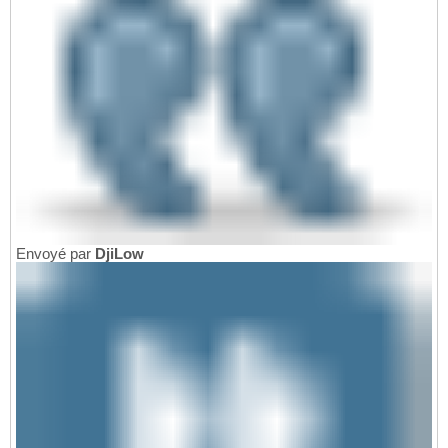
Envoyé par
DjiLow