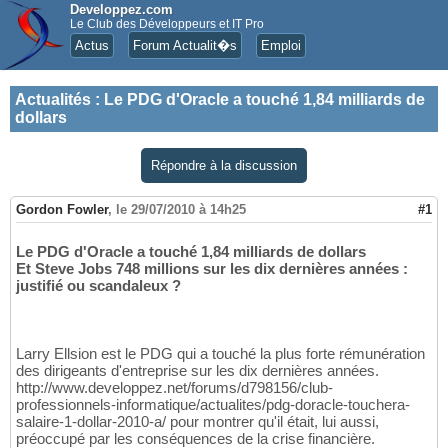
Developpez.com
Le Club des Développeurs et IT Pro
Actus
Forum Actualit�s
Emploi
Actualités
:
Le PDG d'Oracle a touché 1,84 milliards de
dollars
Répondre à la discussion
Gordon Fowler
,
le 29/07/2010 à 14h25
#1
Le PDG d'Oracle a touché 1,84 milliards de dollars
Et Steve Jobs 748 millions sur les dix dernières années :
justifié ou scandaleux ?
Larry Ellsion est le PDG qui a touché la plus forte rémunération
des dirigeants d'entreprise sur les dix dernières années.
http://www.developpez.net/forums/d798156/club-
professionnels-informatique/actualites/pdg-doracle-touchera-
salaire-1-dollar-2010-a/ pour montrer qu'il était, lui aussi,
préoccupé par les conséquences de la crise financière.