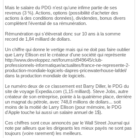
Mais le salaire du PDG n'est qu'une infime partie de ses
revenus (3 %). Actions, options (possibilité d'acheter des
actions à des conditions données), dividendes, bonus divers
complètent l'éventail de sa rémunération.
Rémunération qui s'élèverait donc sur 10 ans à la somme
record de 1,84 milliard de dollars.
Un chiffre qui donne le vertige mais qui ne doit pas faire oublier
que Larry Ellison est le créateur d'une société qui représente
http://www.developpez.net/forums/d949645/club-
professionnels-informatique/actualites/france-ne-represente-2-
production-mondiale-logiciels-dapres-pricewaterhouse-lafdel/
dans la production mondiale de logiciels.
Le numéro deux de ce classement est Barry Diller, le PDG du
site de voyage Expedia.com (1,15 milliard). Steve Jobs, autre
créateur de son entreprise, pointe à la quatrième place, derrière
un magnat du pétrole, avec 748,8 millions de dollars... soit
moins de la moitié de Larry Ellison (pour mémoire, le PDG
d'Apple touche lui aussi un salaire annuel de 1$).
Ces chiffres sont ceux annoncés par le Wall Street Journal qui
note par ailleurs que les dirigeants les mieux payés ne sont pas
toujours (voire rarement) les meilleurs.