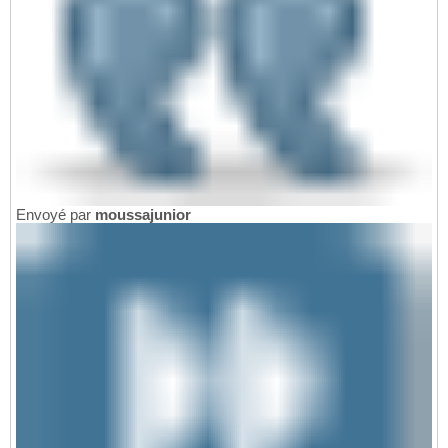
Envoyé par
moussajunior