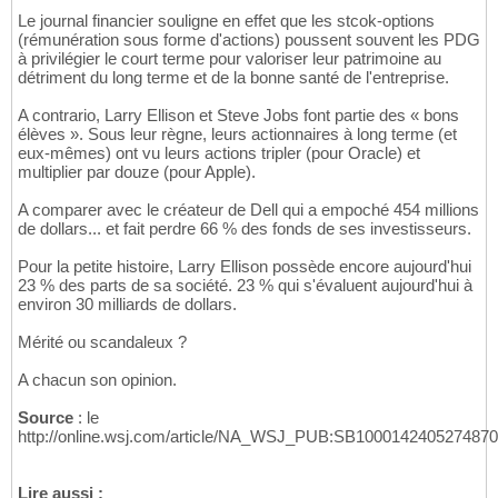
Le journal financier souligne en effet que les stcok-options
(rémunération sous forme d'actions) poussent souvent les PDG
à privilégier le court terme pour valoriser leur patrimoine au
détriment du long terme et de la bonne santé de l'entreprise.
A contrario, Larry Ellison et Steve Jobs font partie des « bons
élèves ». Sous leur règne, leurs actionnaires à long terme (et
eux-mêmes) ont vu leurs actions tripler (pour Oracle) et
multiplier par douze (pour Apple).
A comparer avec le créateur de Dell qui a empoché 454 millions
de dollars... et fait perdre 66 % des fonds de ses investisseurs.
Pour la petite histoire, Larry Ellison possède encore aujourd'hui
23 % des parts de sa société. 23 % qui s'évaluent aujourd'hui à
environ 30 milliards de dollars.
Mérité ou scandaleux ?
A chacun son opinion.
Source
: le
http://online.wsj.com/article/NA_WSJ_PUB:SB10001424052748
Lire aussi :