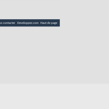
s contacter
Developpez.com
Haut de page
es
Politique de cookies