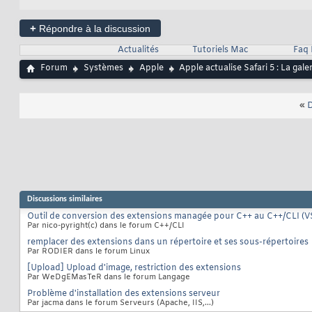
+
Répondre à la discussion
Actualités
Tutoriels Mac
Faq
Forum
Systèmes
Apple
Apple actualise Safari 5 : La gal
«
D
Discussions similaires
Outil de conversion des extensions managée pour C++ au C++/CLI (V
Par nico-pyright(c) dans le forum C++/CLI
remplacer des extensions dans un répertoire et ses sous-répertoires
Par RODIER dans le forum Linux
[Upload] Upload d'image, restriction des extensions
Par WeDgEMasTeR dans le forum Langage
Problème d'installation des extensions serveur
Par jacma dans le forum Serveurs (Apache, IIS,...)