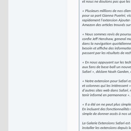
et nous ne doutons pas que les 
« Plusieurs millions de nos clien
pour sa part Gianna Puerini, v
rapidement l'extension Ajouter à
Amazon des articles trouvés sur
« Nous sommes ravis de poursuiv
confie Jeff Henshaw, general ma
dans la navigation quotidienne 
besoin et affiche des informatio
passant par les résultats de rec
« En nous appuyant sur les tec
aux fans de base-ball un nouve
Safari », déclare Noah Garden,
« Notre extension pour Safari es
et colonnes qui les intéressen
d'autres sites web dans Safari, 
tenir informé en permanence ».
« Il a été on ne peut plus simpl
En incluant des fonctionnalités 
simple de donner accès à nos uti
La Galerie Extensions Safari est 
installer les extensions depuis 