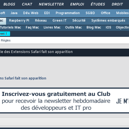
BLOGS
CHAT
NEWSLETTER
EMPLOI
ÉTUDES
DROIT
oft
Java
Dév. Web
EDI
Programmation
SGBD
Office
Mobiles
ac
Raspberry Pi
Réseau
Green IT
Sécurité
Systèmes embarqués
Tutoriels Mac
Faq Mac
Livres Mac
Outils Mac
Blog Mac
iOS
Objectiv
ent !
Règles
erie des Extensions Safari fait son apparition
ns Safari fait son apparition