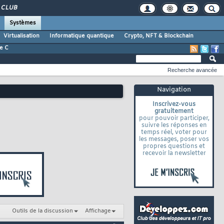
CLUB
Systèmes
Virtualisation
Informatique quantique
Crypto, NFT & Blockchain
e C
Recherche avancée
Navigation
Inscrivez-vous
gratuitement
pour pouvoir participer,
suivre les réponses en
temps réel, voter pour
les messages, poser vos
propres questions et
recevoir la newsletter
Outils de la discussion
Affichage