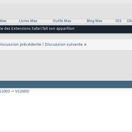
 Mac
Livres Mac
Outils Mac
Blog Mac
iOS
Ob
erie des Extensions Safari fait son apparition
iscussion précédente
|
Discussion suivante
»
S2003 -> VS2005)