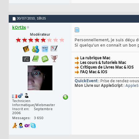
30/07/2010,
18h35
kOrt3x
Modérateur
Personnellement, je suis déçu du
Si quelqu'un en connait un bon p
La rubrique Mac
Les cours & tutoriels Mac
Critiques de Livres Mac & iOS
FAQ Mac & iOS
_____________________________
QuickEvent
: Prise de rendez-vous
Mon Livre sur AppleScript
:
AppleSc
Technicien
Informatique/Webmaster
Inscrit en
Septembre
2006
Messages
3 650