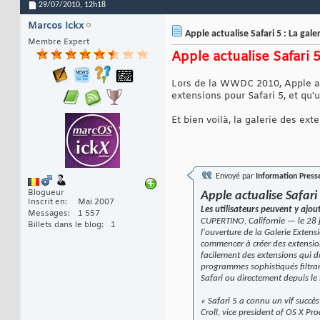
29/07/2010,
12h18
Marcos Ickx
Apple actualise Safari 5 : La gale
Membre Expert
Apple actualise Safari 5
Lors de la WWDC 2010, Apple ava
extensions pour Safari 5, et qu
Et bien voilà, la galerie des ext
Envoyé par
Information Press
Blogueur
Apple actualise Safari
Inscrit en
Mai 2007
Les utilisateurs peuvent y ajou
Messages
1 557
CUPERTINO, Californie — le 28 j
Billets dans le blog
1
l'ouverture de la Galerie Extens
commencer à créer des extension
facilement des extensions qui do
programmes sophistiqués filtrant
Safari ou directement depuis le
« Safari 5 a connu un vif succè
Croll, vice president of OS X P