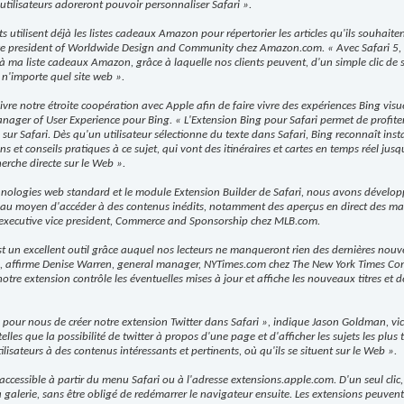
utilisateurs adoreront pouvoir personnaliser Safari ».
ts utilisent déjà les listes cadeaux Amazon pour répertorier les articles qu'ils souhaitent
ice president of Worldwide Design and Community chez Amazon.com. « Avec Safari 5,
 ma liste cadeaux Amazon, grâce à laquelle nos clients peuvent, d'un simple clic de so
 n'importe quel site web ».
re notre étroite coopération avec Apple afin de faire vivre des expériences Bing visu
nager of User Experience pour Bing. « L'Extension Bing pour Safari permet de profiter 
sur Safari. Dès qu'un utilisateur sélectionne du texte dans Safari, Bing reconnaît ins
ns et conseils pratiques à ce sujet, qui vont des itinéraires et cartes en temps réel ju
herche directe sur le Web ».
hnologies web standard et le module Extension Builder de Safari, nous avons dévelo
au moyen d'accéder à des contenus inédits, notamment des aperçus en direct des matc
 executive vice president, Commerce and Sponsorship chez MLB.com.
t un excellent outil grâce auquel nos lecteurs ne manqueront rien des dernières nouvel
t », affirme Denise Warren, general manager, NYTimes.com chez The New York Times Co
notre extension contrôle les éventuelles mises à jour et affiche les nouveaux titres et
e pour nous de créer notre extension Twitter dans Safari », indique Jason Goldman, vic
telles que la possibilité de twitter à propos d'une page et d'afficher les sujets les p
lisateurs à des contenus intéressants et pertinents, où qu'ils se situent sur le Web ».
accessible à partir du menu Safari ou à l'adresse extensions.apple.com. D'un seul clic, 
la galerie, sans être obligé de redémarrer le navigateur ensuite. Les extensions peuv