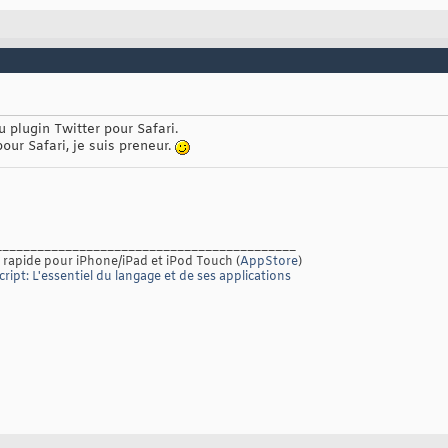
 plugin Twitter pour Safari.
our Safari, je suis preneur.
___________________________________________
 rapide pour iPhone/iPad et iPod Touch (
AppStore
)
ript: L'essentiel du langage et de ses applications