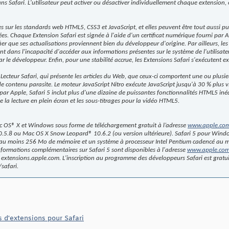
dans Safari. L'utilisateur peut activer ou désactiver individuellement chaque extension,
s sur les standards web HTML5, CSS3 et JavaScript, et elles peuvent être tout aussi pu
es. Chaque Extension Safari est signée à l'aide d'un certificat numérique fourni par A
ifier que ses actualisations proviennent bien du développeur d'origine. Par ailleurs, le
 sont dans l'incapacité d'accéder aux informations présentes sur le système de l'utilis
r le développeur. Enfin, pour une stabilité accrue, les Extensions Safari s'exécutent 
Lecteur Safari, qui présente les articles du Web, que ceux-ci comportent une ou plus
e contenu parasite. Le moteur JavaScript Nitro exécute JavaScript jusqu'à 30 % plus vi
r Apple, Safari 5 inclut plus d'une dizaine de puissantes fonctionnalités HTML5 inédi
la lecture en plein écran et les sous-titrages pour la vidéo HTML5.
ac OS® X et Windows sous forme de téléchargement gratuit à l’adresse
www.apple.com/
.5.8 ou Mac OS X Snow Leopard® 10.6.2 (ou version ultérieure). Safari 5 pour Win
u moins 256 Mo de mémoire et un système à processeur Intel Pentium cadencé au 
nformations complémentaires sur Safari 5 sont disponibles à l'adresse
www.apple.com/
e extensions.apple.com. L'inscription au programme des développeurs Safari est gratuit
safari.
d'extensions pour Safari