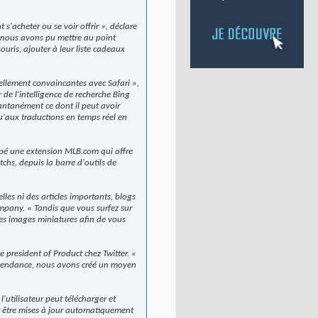
 s'acheter ou se voir offrir », déclare
 nous avons pu mettre au point
uris, ajouter à leur liste cadeaux
ellement convaincantes avec Safari »,
de l'intelligence de recherche Bing
tantanément ce dont il peut avoir
squ'aux traductions en temps réel en
ppé une extension MLB.com qui offre
hs, depuis la barre d'outils de
les ni des articles importants, blogs
mpany. « Tandis que vous surfez sur
 des images miniatures afin de vous
e president of Product chez Twitter. «
lus tendance, nous avons créé un moyen
l'utilisateur peut télécharger et
ent être mises à jour automatiquement