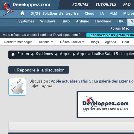
FORUMS
TUTORIELS
FAQ
DI/DSI Solutions d'entreprise
Cloud
IA
ALM
Micros
Systèmes
Windows
Linux
Arduino
Hardware
HPC
M
Forum Mac
Vous n'êtes pas encore inscrit sur Developpez.com ?
Inscrivez-vous gratuitem
Derniers messages
Actions
Réseau social
Blogs
Agenda
Chat
Forum
Systèmes
Apple
Apple actualise Safari 5 : La gal
+
Répondre à la discussion
Discussion :
Apple actualise Safari 5 : La galerie des Extensio
Sujet :
Apple