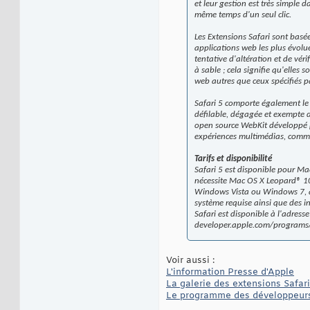
et leur gestion est très simple 
même temps d'un seul clic.
Les Extensions Safari sont basée
applications web les plus évolué
tentative d'altération et de vér
à sable ; cela signifie qu'elles
web autres que ceux spécifiés pa
Safari 5 comporte également le 
défilable, dégagée et exempte d
open source WebKit développé pa
expériences multimédias, comme 
Tarifs et disponibilité
Safari 5 est disponible pour M
nécessite Mac OS X Leopard® 10
Windows Vista ou Windows 7, a
système requise ainsi que des i
Safari est disponible à l'adress
developer.apple.com/programs/
Voir aussi :
L'information Presse d'Apple
La galerie des extensions Safari
Le programme des développeurs 