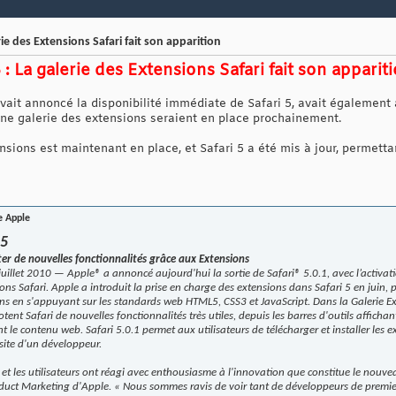
rie des Extensions Safari fait son apparition
 : La galerie des Extensions Safari fait son apparit
it annoncé la disponibilité immédiate de Safari 5, avait également a
'une galerie des extensions seraient en place prochainement.
ensions est maintenant en place, et Safari 5 a été mis à jour, permetta
e Apple
 5
ter de nouvelles fonctionnalités grâce aux Extensions
uillet 2010 — Apple® a annoncé aujourd'hui la sortie de Safari® 5.0.1, avec l’activati
ions Safari. Apple a introduit la prise en charge des extensions dans Safari 5 en juin
s en s'appuyant sur les standards web HTML5, CSS3 et JavaScript. Dans la Galerie Ex
tent Safari de nouvelles fonctionnalités très utiles, depuis les barres d'outils affichan
 le contenu web. Safari 5.0.1 permet aux utilisateurs de télécharger et installer les e
 site d'un développeur.
s et les utilisateurs ont réagi avec enthousiasme à l'innovation que constitue le nouv
roduct Marketing d'Apple. « Nous sommes ravis de voir tant de développeurs de premie