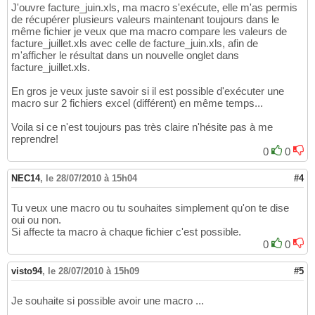
J'ouvre facture_juin.xls, ma macro s'exécute, elle m'as permis
de récupérer plusieurs valeurs maintenant toujours dans le
même fichier je veux que ma macro compare les valeurs de
facture_juillet.xls avec celle de facture_juin.xls, afin de
m'afficher le résultat dans un nouvelle onglet dans
facture_juillet.xls.
En gros je veux juste savoir si il est possible d'exécuter une
macro sur 2 fichiers excel (différent) en même temps...
Voila si ce n'est toujours pas très claire n'hésite pas à me
reprendre!
0
0
NEC14
,
le 28/07/2010 à 15h04
#4
Tu veux une macro ou tu souhaites simplement qu'on te dise
oui ou non.
Si affecte ta macro à chaque fichier c'est possible.
0
0
visto94
,
le 28/07/2010 à 15h09
#5
Je souhaite si possible avoir une macro ...