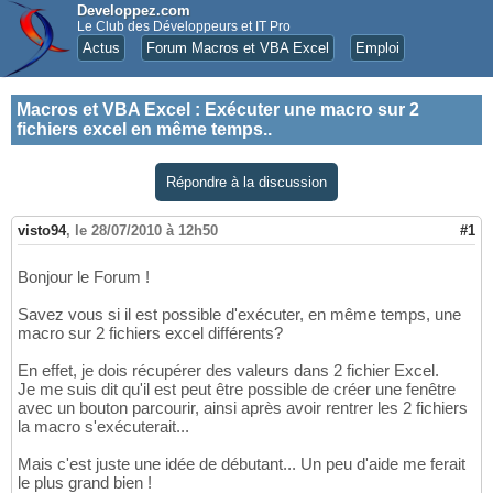
Developpez.com
Le Club des Développeurs et IT Pro
Actus
Forum Macros et VBA Excel
Emploi
Macros et VBA Excel
:
Exécuter une macro sur 2
fichiers excel en même temps..
Répondre à la discussion
visto94
,
le 28/07/2010 à 12h50
#1
Bonjour le Forum !
Savez vous si il est possible d'exécuter, en même temps, une
macro sur 2 fichiers excel différents?
En effet, je dois récupérer des valeurs dans 2 fichier Excel.
Je me suis dit qu'il est peut être possible de créer une fenêtre
avec un bouton parcourir, ainsi après avoir rentrer les 2 fichiers
la macro s'exécuterait...
Mais c'est juste une idée de débutant... Un peu d'aide me ferait
le plus grand bien !