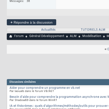
Messages
38
+
Répondre à la discussion
Actualités
TUTORIELS ALM
Forum
Général Développement
ALM
Modélisation
M
«
D
Discussions similaires
Aider pour comprendre un programme en vb.net
Par laoualb dans le forum VB.NET
Besoin d'aide pour comprendre la programmation asynchrone avec 
Par Shadow69 dans le forum WinRT
IA et théorèmes : quels d'algorithmes/méthodes/outils pour prouver