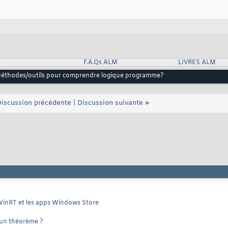
F.A.Qs ALM
LIVRES ALM
éthodes/outils pour comprendre logique programme?
iscussion précédente
|
Discussion suivante
»
WinRT et les apps Windows Store
 un théorème ?