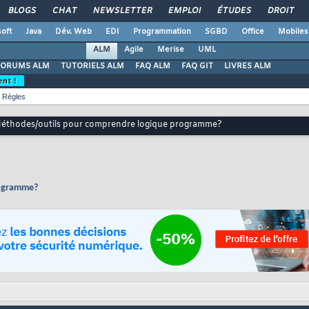
BLOGS
CHAT
NEWSLETTER
EMPLOI
ÉTUDES
DROIT
oft
Java
Dév. Web
EDI
Programmation
SGBD
Office
Mobiles
ALM
Agile
Merise
UML
FORUMS ALM
TUTORIELS ALM
FAQ ALM
FAQ GIT
LIVRES ALM
ent !
Règles
éthodes/outils pour comprendre logique programme?
rogramme?