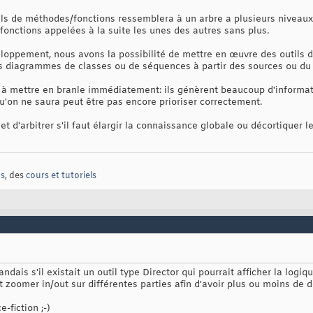
ls de méthodes/fonctions ressemblera à un arbre a plusieurs niveaux.
fonctions appelées à la suite les unes des autres sans plus.
eloppement, nous avons la possibilité de mettre en œuvre des outils 
s diagrammes de classes ou de séquences à partir des sources ou du 
s à mettre en branle immédiatement: ils génèrent beaucoup d'informat
u'on ne saura peut être pas encore prioriser correctement.
t d'arbitrer s'il faut élargir la connaissance globale ou décortiquer le
s
, des
cours et tutoriels
dais s'il existait un outil type Director qui pourrait afficher la logiq
t zoomer in/out sur différentes parties afin d'avoir plus ou moins de d
-fiction ;-)