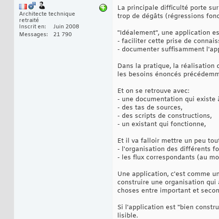
La principale difficulté porte s
Architecte technique
trop de dégâts (régressions fonc
retraité
Inscrit en
Juin 2008
"Idéalement", une application es
Messages
21 790
- faciliter cette prise de conna
- documenter suffisamment l'appl
Dans la pratique, la réalisation
les besoins énoncés précédemme
Et on se retrouve avec:
- une documentation qui existe 
- des tas de sources,
- des scripts de constructions,
- un existant qui fonctionne,
Et il va falloir mettre un peu to
- l'organisation des différents f
- les flux correspondants (au mo
Une application, c'est comme un
construire une organisation qui a
choses entre important et secon
Si l'application est "bien const
lisible.