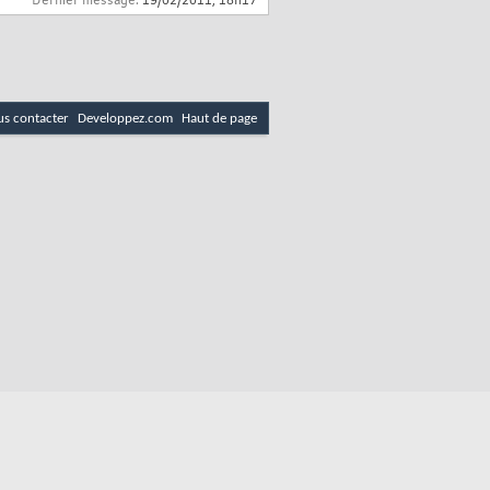
Dernier message:
19/02/2011,
18h17
s contacter
Developpez.com
Haut de page