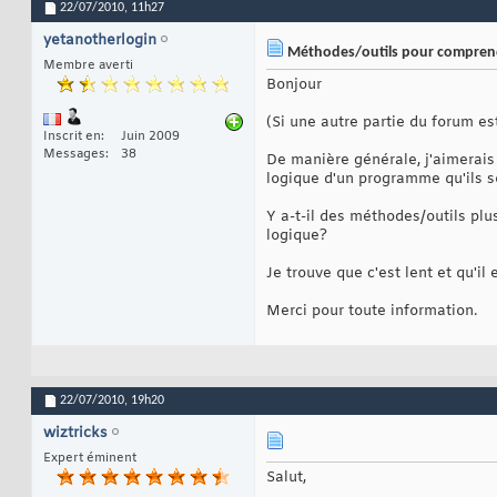
22/07/2010,
11h27
yetanotherlogin
Méthodes/outils pour compren
Membre averti
Bonjour
(Si une autre partie du forum es
Inscrit en
Juin 2009
Messages
38
De manière générale, j'aimerai
logique d'un programme qu'ils s
Y a-t-il des méthodes/outils plu
logique?
Je trouve que c'est lent et qu'il 
Merci pour toute information.
22/07/2010,
19h20
wiztricks
Expert éminent
Salut,