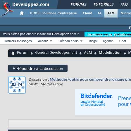
FORUMS
TUTORIELS
FAQ
DI/DSI Solutions d'entreprise
Cloud
IA
ALM
Micros
Vous n'êtes pas encore inscrit sur Developpez.com ?
Inscrivez-vous gratuitem
Derniers messages
Actions
Réseau social
Blogs
Agenda
Chat
Forum
Général Développement
ALM
Modélisation
M
+
Répondre à la discussion
Discussion :
Méthodes/outils pour comprendre logique p
Sujet :
Modélisation