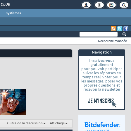
CLUB
Systèmes
Recherche avancée
Navigation
Inscrivez-vous
gratuitement
pour pouvoir participer,
suivre les réponses en
temps réel, voter pour
les messages, poser vos
propres questions et
recevoir la newsletter
Outils de la discussion
Affichage