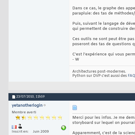
Dans ce cas, le graphe des appe
parapluie: des tas de méthodes/
Puis, suivant le langage de dév
qui permettent de construire de
Ces outils ne sont peut être pa
poseront des tas de questions q
C'est l'expérience qui vous perme
- W
Architectures post-modernes.
Python sur DVP c'est aussi des
FAQ
23/07/2010,
11h59
yetanotherlogin
Membre averti
Merci pour les infos. Je me deman
storyboard sur lequel on pourrai
Inscrit en
Juin 2009
Apparemment, c'est de la science