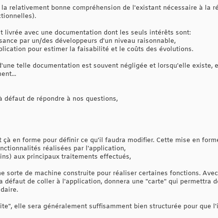
ur la relativement bonne compréhension de l'existant nécessaire à la r
tionnelles).
t livrée avec une documentation dont les seuls intérêts sont:
issance par un/des développeurs d'un niveau raisonnable,
ication pour estimer la faisabilité et le coûts des évolutions.
 d'une telle documentation est souvent négligée et lorsqu'elle existe, 
nt...
à défaut de répondre à nos questions,
ut çà en forme pour définir ce qu'il faudra modifier. Cette mise en form
onctionnalités réalisées par l'application,
ins) aux principaux traitements effectués,
e sorte de machine construite pour réaliser certaines fonctions. Avec
 défaut de coller à l'application, donnera une "carte" qui permettra de 
daire.
ruite", elle sera généralement suffisamment bien structurée pour que l'