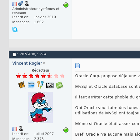
Administrateur systèmes et
réseaux
Inscrit en
Janvier 2010
Messages
1 602
15/07/2010,
15h34
Vincent Rogier
Rédacteur
Oracle Corp. propose déjà une ve
MySql et Oracle database sont de
Il faut arrêter cette phobie du 
Oui Oracle veut faire des tunes.
utilisations de MySql ont toujou
Même si Oracle était assez con po
Inscrit en
Juillet 2007
Bref, Oracle n'a aucune mais al
Messages
2 373