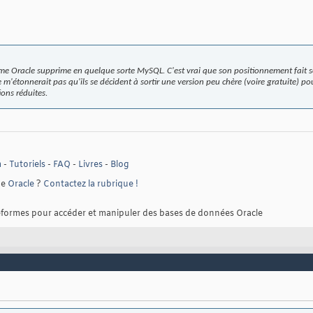
erme Oracle supprime en quelque sorte MySQL. C'est vrai que son positionnement fait
m'étonnerait pas qu'ils se décident à sortir une version peu chère (voire gratuite) pou
ions réduites.
m
-
Tutoriels
-
FAQ
-
Livres
-
Blog
ue
Oracle
?
Contactez la rubrique !
teformes pour accéder et manipuler des bases de données Oracle