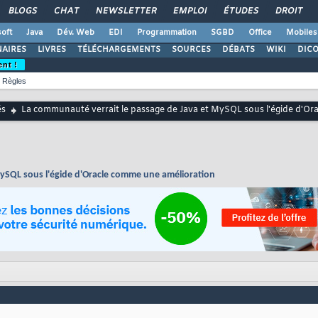
BLOGS
CHAT
NEWSLETTER
EMPLOI
ÉTUDES
DROIT
oft
Java
Dév. Web
EDI
Programmation
SGBD
Office
Mobiles
AIRES
LIVRES
TÉLÉCHARGEMENTS
SOURCES
DÉBATS
WIKI
DIC
ent !
Règles
és
La communauté verrait le passage de Java et MySQL sous l'égide d'Or
MySQL sous l'égide d'Oracle comme une amélioration