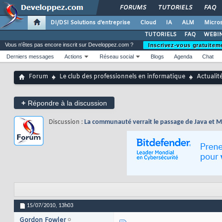
FORUMS
TUTORIELS
FAQ
DI/DSI Solutions d'entreprise
Cloud
IA
ALM
Micros
TUTORIELS
FAQ
WEBIN
Vous n'êtes pas encore inscrit sur Developpez.com ?
Inscrivez-vous gratuitem
Derniers messages
Actions
Réseau social
Blogs
Agenda
Chat
Forum
Le club des professionnels en informatique
Actualit
+
Répondre à la discussion
Discussion :
La communauté verrait le passage de Java et 
15/07/2010,
13h03
Gordon Fowler