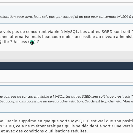
élioration pour Java, je ne sais pas, par contre j'ai un peu peur concernant MySQL à 
 vois pas de concurrent viable à MySQL. Les autres SGBD sont soit "tro
ne alternative mais beaucoup moins accessible au niveau administrat
QLite ? Access (
) ?
e vois pas de concurrent viable à MySQL. Les autres SGBD sont soit "trop gros", soit 
beaucoup moins accessible au niveau administration, Oracle est trop cher, etc. Mais en
erme Oracle supprime en quelque sorte MySQL. C'est vrai que son posi
SGBD, cela ne m'étonnerait pas qu'ils se décident à sortir une versio
 et avec des conditions d'utilisations réduites.