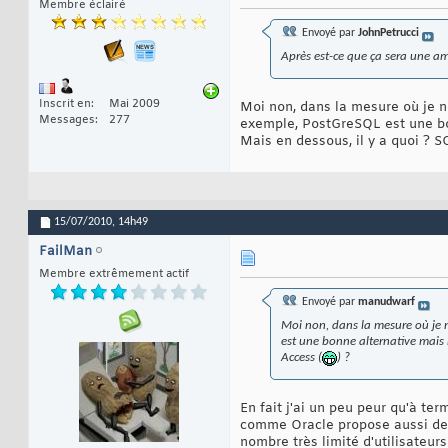
Membre éclairé
Envoyé par
JohnPetrucci
Après est-ce que ça sera une am
Inscrit en
Mai 2009
Moi non, dans la mesure où je ne
Messages
277
exemple, PostGreSQL est une bon
Mais en dessous, il y a quoi ? S
15/07/2010,
14h49
FailMan
Membre extrêmement actif
Envoyé par
manudwarf
Moi non, dans la mesure où je n
est une bonne alternative mais 
Access (
) ?
En fait j'ai un peu peur qu'à t
comme Oracle propose aussi des 
nombre très limité d'utilisateurs