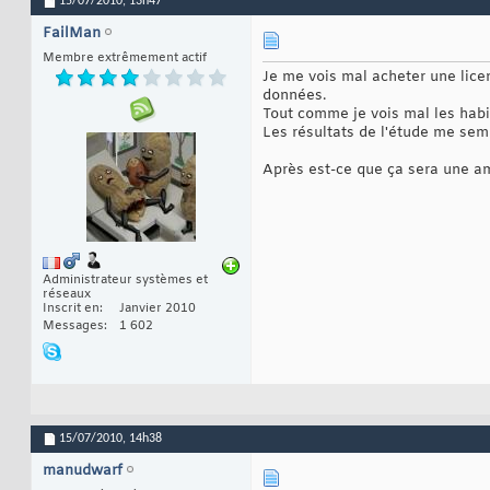
15/07/2010,
13h47
FailMan
Membre extrêmement actif
Je me vois mal acheter une lice
données.
Tout comme je vois mal les hab
Les résultats de l'étude me sem
Après est-ce que ça sera une am
Administrateur systèmes et
réseaux
Inscrit en
Janvier 2010
Messages
1 602
15/07/2010,
14h38
manudwarf