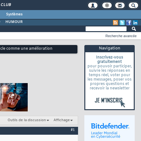
CLUB
Systèmes
O
HUMOUR
Recherche avancée
Navigation
acle comme une amélioration
Inscrivez-vous
gratuitement
pour pouvoir participer,
suivre les réponses en
temps réel, voter pour
les messages, poser vos
propres questions et
recevoir la newsletter
Outils de la discussion
Affichage
#1