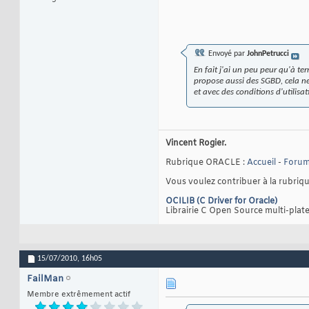
Envoyé par
JohnPetrucci
En fait j'ai un peu peur qu'à t
propose aussi des SGBD, cela ne 
et avec des conditions d'utilisat
Vincent Rogier.
Rubrique ORACLE :
Accueil
-
Foru
Vous voulez contribuer à la rubriq
OCILIB (C Driver for Oracle)
Librairie C Open Source multi-pla
15/07/2010,
16h05
FailMan
Membre extrêmement actif