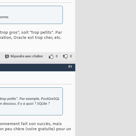
terme.
p gros", soit "trop petits". Par
ion, Oracle est trop cher, etc.
Répondre avec citation
0
0
#4
"trop petits". Par exemple, PostGreSQL
 dessous, il y a quoi ? SQLite ?
tionnement fait son succès, mais
n peu chère (voire gratuite) pour un