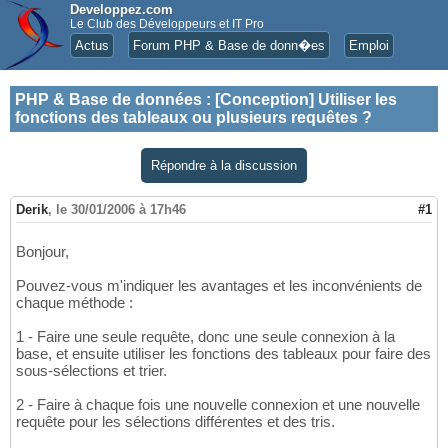
Developpez.com
Le Club des Développeurs et IT Pro
Actus
Forum PHP & Base de donn�es
Emploi
PHP & Base de données
:
[Conception] Utiliser les
fonctions des tableaux ou plusieurs requêtes ?
Répondre à la discussion
Derik
,
le 30/01/2006 à 17h46
#1
Bonjour,
Pouvez-vous m'indiquer les avantages et les inconvénients de
chaque méthode :
1 - Faire une seule requête, donc une seule connexion à la
base, et ensuite utiliser les fonctions des tableaux pour faire des
sous-sélections et trier.
2 - Faire à chaque fois une nouvelle connexion et une nouvelle
requête pour les sélections différentes et des tris.