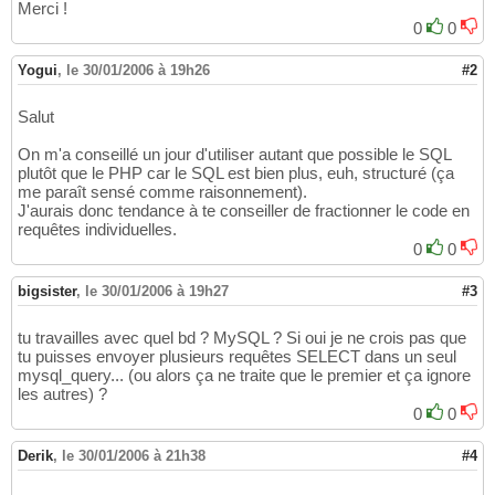
Merci !
0
0
Yogui
,
le 30/01/2006 à 19h26
#2
Salut
On m'a conseillé un jour d'utiliser autant que possible le SQL
plutôt que le PHP car le SQL est bien plus, euh, structuré (ça
me paraît sensé comme raisonnement).
J'aurais donc tendance à te conseiller de fractionner le code en
requêtes individuelles.
0
0
bigsister
,
le 30/01/2006 à 19h27
#3
tu travailles avec quel bd ? MySQL ? Si oui je ne crois pas que
tu puisses envoyer plusieurs requêtes SELECT dans un seul
mysql_query... (ou alors ça ne traite que le premier et ça ignore
les autres) ?
0
0
Derik
,
le 30/01/2006 à 21h38
#4