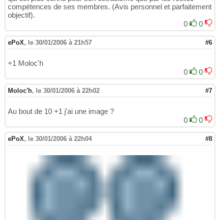
compétences de ses membres. (Avis personnel et parfaitement
objectif).
0
0
ePoX
,
le 30/01/2006 à 21h57
#6
+1 Moloc'h
0
0
Moloc'h
,
le 30/01/2006 à 22h02
#7
Au bout de 10 +1 j'ai une image ?
0
0
ePoX
,
le 30/01/2006 à 22h04
#8