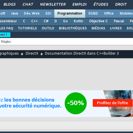
BLOGS
CHAT
NEWSLETTER
EMPLOI
ÉTUDES
DROIT
oft
Java
Dév. Web
EDI
Programmation
SGBD
Office
Mobiles
ssembleur
C
C++
C#
D
Go
Kotlin
Objective C
Pascal
Pe
LES FAQ
TUTORIELS
OUTILS
BIBLIOTHÈQUES
MÉDIAS
LIVRES
SO
ent !
Règles
graphiques
DirectX
Documentation DirectX dans C++Builder 3