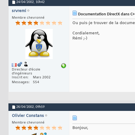
24/04/2002,
10h42
srvremi
Documentation DirectX dans C+
Membre chevronné
Ou puis-je trouver de la docum
Cordialement,
Rémi ;-)
Directeur d'école
d'ingénieurs
Inscrit en
Mars 2002
Messages
554
26/04/2002,
09h59
Olivier Constans
Membre chevronné
Bonjour,