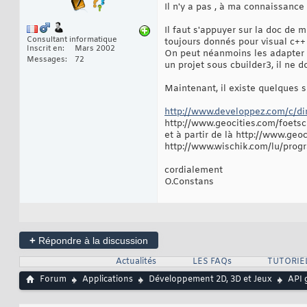
Il n'y a pas , à ma connaissanc
Il faut s'appuyer sur la doc de 
Consultant informatique
toujours donnés pour visual c++ 
Inscrit en
Mars 2002
On peut néanmoins les adapter as
Messages
72
un projet sous cbuilder3, il ne d
Maintenant, il existe quelques si
http://www.developpez.com/c/di
http://www.geocities.com/foetsc
et à partir de là http://www.ge
http://www.wischik.com/lu/prog
cordialement
O.Constans
+
Répondre à la discussion
Actualités
LES FAQs
TUTORIE
Forum
Applications
Développement 2D, 3D et Jeux
API 