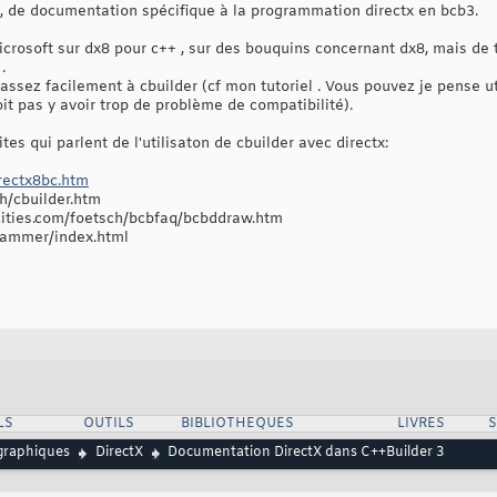
e , de documentation spécifique à la programmation directx en bcb3.
microsoft sur dx8 pour c++ , sur des bouquins concernant dx8, mais de
.
sez facilement à cbuilder (cf mon tutoriel . Vous pouvez je pense ut
oit pas y avoir trop de problème de compatibilité).
tes qui parlent de l'utilisaton de cbuilder avec directx:
rectx8bc.htm
h/cbuilder.htm
ocities.com/foetsch/bcbfaq/bcbddraw.htm
rammer/index.html
LS
OUTILS
BIBLIOTHEQUES
LIVRES
graphiques
DirectX
Documentation DirectX dans C++Builder 3