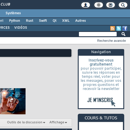
CLUB
Systèmes
rl
Python
Rust
Swift
Qt
XML
Autres
URCES
VIDÉOS
Recherche avancée
Navigation
Inscrivez-vous
gratuitement
pour pouvoir participer,
suivre les réponses en
temps réel, voter pour
les messages, poser vos
propres questions et
recevoir la newsletter
Outils de la discussion
Affichage