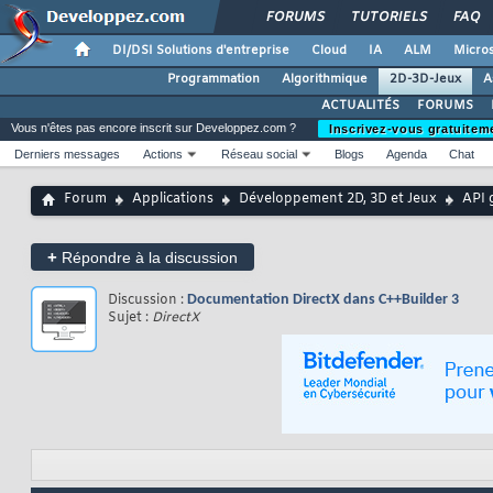
FORUMS
TUTORIELS
FAQ
DI/DSI Solutions d'entreprise
Cloud
IA
ALM
Micros
Programmation
Algorithmique
2D-3D-Jeux
A
ACTUALITÉS
FORUMS
Vous n'êtes pas encore inscrit sur Developpez.com ?
Inscrivez-vous gratuitem
Derniers messages
Actions
Réseau social
Blogs
Agenda
Chat
Forum
Applications
Développement 2D, 3D et Jeux
API 
+
Répondre à la discussion
Discussion :
Documentation DirectX dans C++Builder 3
Sujet :
DirectX