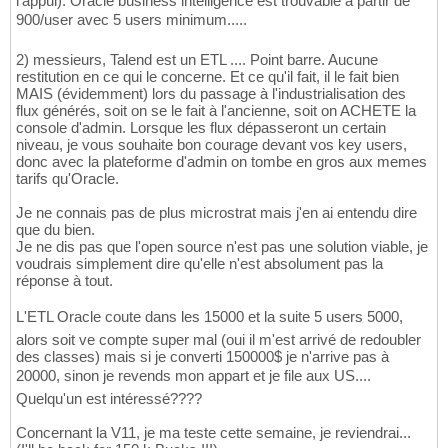
l'appui). Oracle business intelligence est trouvable à partir de
900/user avec 5 users minimum.....
2) messieurs, Talend est un ETL .... Point barre. Aucune
restitution en ce qui le concerne. Et ce qu'il fait, il le fait bien
MAIS (évidemment) lors du passage à l'industrialisation des
flux générés, soit on se le fait à l'ancienne, soit on ACHETE la
console d'admin. Lorsque les flux dépasseront un certain
niveau, je vous souhaite bon courage devant vos key users,
donc avec la plateforme d'admin on tombe en gros aux memes
tarifs qu'Oracle.
Je ne connais pas de plus microstrat mais j'en ai entendu dire
que du bien.
Je ne dis pas que l'open source n'est pas une solution viable, je
voudrais simplement dire qu'elle n'est absolument pas la
réponse à tout.
L'ETL Oracle coute dans les 15000 et la suite 5 users 5000,
alors soit ve compte super mal (oui il m'est arrivé de redoubler
des classes) mais si je converti 150000$ je n'arrive pas à
20000, sinon je revends mon appart et je file aux US....
Quelqu'un est intéressé????
Concernant la V11, je ma teste cette semaine, je reviendrai...