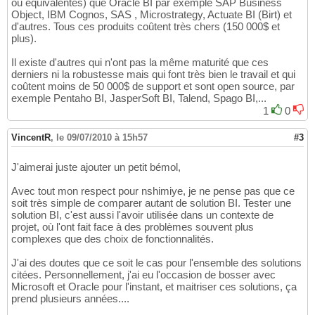
ou équivalentes) que Oracle BI par exemple SAP Business
Object, IBM Cognos, SAS , Microstrategy, Actuate BI (Birt) et
d'autres. Tous ces produits coûtent très chers (150 000$ et
plus).
Il existe d'autres qui n'ont pas la même maturité que ces
derniers ni la robustesse mais qui font très bien le travail et qui
coûtent moins de 50 000$ de support et sont open source, par
exemple Pentaho BI, JasperSoft BI, Talend, Spago BI,...
1
0
VincentR
,
le 09/07/2010 à 15h57
#3
J'aimerai juste ajouter un petit bémol,
Avec tout mon respect pour nshimiye, je ne pense pas que ce
soit très simple de comparer autant de solution BI. Tester une
solution BI, c'est aussi l'avoir utilisée dans un contexte de
projet, où l'ont fait face à des problèmes souvent plus
complexes que des choix de fonctionnalités.
J'ai des doutes que ce soit le cas pour l'ensemble des solutions
citées. Personnellement, j'ai eu l'occasion de bosser avec
Microsoft et Oracle pour l'instant, et maitriser ces solutions, ça
prend plusieurs années....