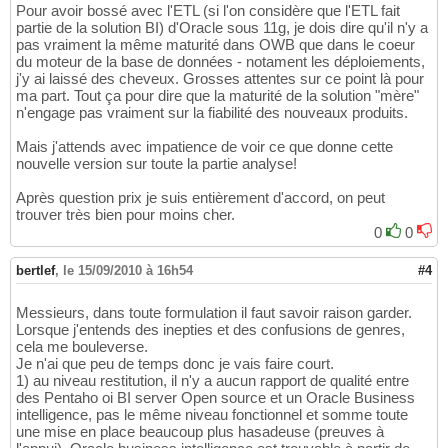
Pour avoir bossé avec l'ETL (si l'on considère que l'ETL fait
partie de la solution BI) d'Oracle sous 11g, je dois dire qu'il n'y a
pas vraiment la même maturité dans OWB que dans le coeur
du moteur de la base de données - notament les déploiements,
j'y ai laissé des cheveux. Grosses attentes sur ce point là pour
ma part. Tout ça pour dire que la maturité de la solution "mère"
n'engage pas vraiment sur la fiabilité des nouveaux produits.
Mais j'attends avec impatience de voir ce que donne cette
nouvelle version sur toute la partie analyse!
Après question prix je suis entièrement d'accord, on peut
trouver très bien pour moins cher.
0
0
bertlef
,
le 15/09/2010 à 16h54
#4
Messieurs, dans toute formulation il faut savoir raison garder.
Lorsque j'entends des inepties et des confusions de genres,
cela me bouleverse.
Je n'ai que peu de temps donc je vais faire court.
1) au niveau restitution, il n'y a aucun rapport de qualité entre
des Pentaho oi BI server Open source et un Oracle Business
intelligence, pas le même niveau fonctionnel et somme toute
une mise en place beaucoup plus hasadeuse (preuves à