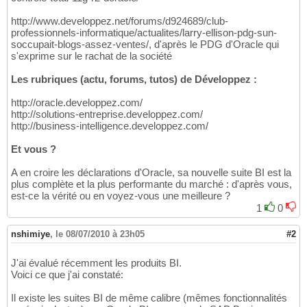
http://www.developpez.net/forums/d924689/club-
professionnels-informatique/actualites/larry-ellison-pdg-sun-
soccupait-blogs-assez-ventes/, d'après le PDG d'Oracle qui
s'exprime sur le rachat de la société
Les rubriques (actu, forums, tutos) de Développez :
http://oracle.developpez.com/
http://solutions-entreprise.developpez.com/
http://business-intelligence.developpez.com/
Et vous ?
A en croire les déclarations d'Oracle, sa nouvelle suite BI est la
plus complète et la plus performante du marché : d'après vous,
est-ce la vérité ou en voyez-vous une meilleure ?
1
0
nshimiye
,
le 08/07/2010 à 23h05
#2
J'ai évalué récemment les produits BI.
Voici ce que j'ai constaté:
Il existe les suites BI de même calibre (mêmes fonctionnalités