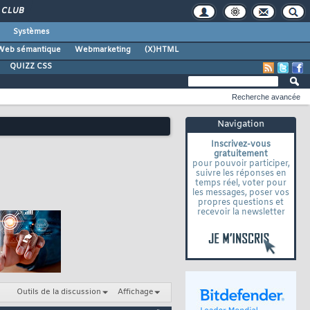
CLUB
Systèmes
Web sémantique
Webmarketing
(X)HTML
QUIZZ CSS
Recherche avancée
Navigation
Inscrivez-vous
gratuitement
pour pouvoir participer,
suivre les réponses en
temps réel, voter pour
les messages, poser vos
propres questions et
recevoir la newsletter
Outils de la discussion
Affichage