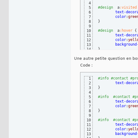
4
#design
  a
:visited
5
text-decor
6
color
:
gree
7
}
8
9
#design
  a
:hover
{
10
text-decor
11
color
:
yell
12
background
13
}
14
15
Une autre petite question en bonu
#design
  a
:focus
{
16
text-decor
17
Code :
}
18
#info
#contact
#pr
1
text-decor
2
}
3
4
#info
#contact
#p
5
text-decor
6
color
:
gree
7
}
8
9
#info
#contact
#p
10
text-decor
11
color
:
yell
12
background
13