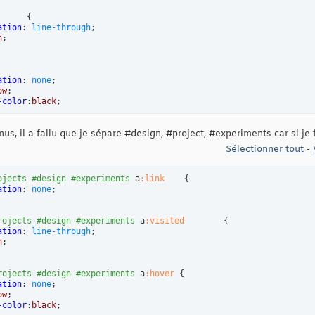
{
ation
: 
line-through
;

n
ation
: 
none
;

ow
;

-color
:
black
s, il a fallu que je sépare #design, #project, #experiments car si je f
ation
: 
none
Sélectionner tout
-
ojects
#design
#experiments
 a
:link
{
ation
: 
none
rojects
#design
#experiments
 a
:visited
{
ation
: 
line-through
;

n
rojects
#design
#experiments
 a
:hover
{
ation
: 
none
;

ow
;

-color
:
black