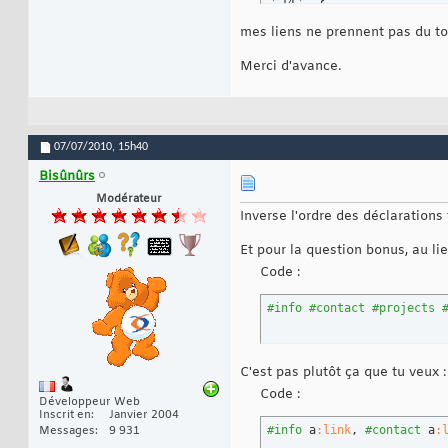
}
14
15
mes liens ne prennent pas du tou
#info
#contact
#p
16
text-decor
17
}
18
Merci d'avance.
}
19
07/07/2010,
15h40
Bisûnûrs
Modérateur
Inverse l'ordre des déclarations 
Et pour la question bonus, au lie
Code :
#info
#contact
#projects
C'est pas plutôt ça que tu veux :
Code :
Développeur Web
Inscrit en
Janvier 2004
#info
 a
:link
, 
#contact
 a
:
Messages
9 931