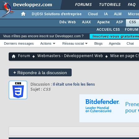
FORUMS
TUTORIELS
FAQ
DI/DSI Solutions d'entreprise
Cloud
IA
ALM
Micros
Dév. Web
AJAX
Apache
ASP
CSS
ACCUEIL CSS
FORUM 
Vous n'êtes pas encore inscrit sur Developpez.com ?
Inscrivez-vous gratuitem
Derniers messages
Actions
Réseau social
Blogs
Agenda
Chat
Forum
Webmasters - Développement Web
Mise en page C
+
Répondre à la discussion
Discussion :
Il était une fois les liens
Sujet :
CSS