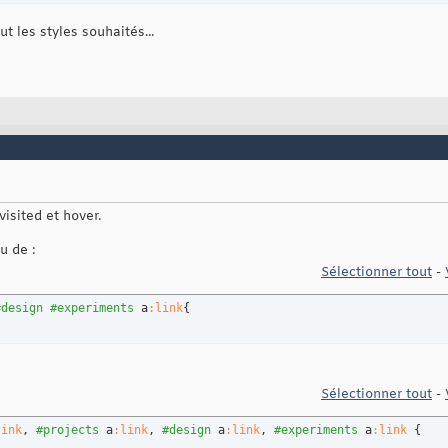
t les styles souhaités...
rojects
#design
#experiments
 a
:focus
{
ation
: 
none
visited et hover.
u de :
Sélectionner tout
-
#design
#experiments
 a
:link
{
Sélectionner tout
-
link
, 
#projects
 a
:link
, 
#design
 a
:link
, 
#experiments
 a
:link
{