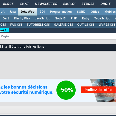
BLOGS
CHAT
NEWSLETTER
EMPLOI
ÉTUDES
DROIT
oft
Java
Dév. Web
EDI
Programmation
SGBD
Office
Mobiles
Dart
Flash / Flex
JavaScript
NodeJS
PHP
Ruby
TypeScript
CSS
FAQ CSS
TUTORIELS CSS
GALERIE CSS
OUTILS CSS
LIVRES CSS
ent !
Règles
SS
Il était une fois les liens