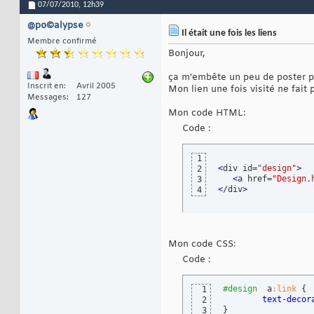
07/07/2010,
12h39
@po©alypse
Il était une fois les liens
Membre confirmé
Bonjour,
ça m'embête un peu de poster po
Inscrit en
Avril 2005
Mon lien une fois visité ne fait 
Messages
127
Mon code HTML:
Code :
1
<
div id=
"design"
>
2
<
a href=
"Design.
3
<
/div
>
4
Mon code CSS:
Code :
#design
  a
:link
{
1
text-decor
2
}
3