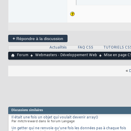
+
Répondre à la discussion
Actualités
FAQ CSS
TUTORIELS CS
Forum
Webmasters - Développement Web
Mise en page C
«
D
Discussions similaires
Il était une fois un objet qui voulait devenir array()
Par mitchreward dans le forum Langage
Un getter qui ne renvoie qu'une fois les données pas à chaque fois