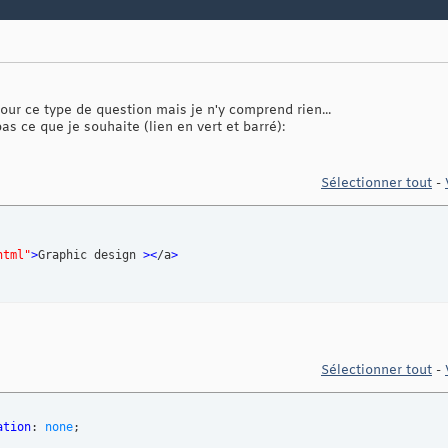
ur ce type de question mais je n'y comprend rien...
pas ce que je souhaite (lien en vert et barré):
Sélectionner tout
-
html"
>
Graphic design 
><
/a
>
Sélectionner tout
-
ation
: 
none