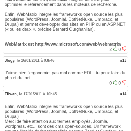
optimiser le référencement dans les moteurs de recherche.
Enfin, WebMatrix intègre les frameworks open source les plus
populaires (WordPress, Joomla!, DotNetNuke, Umbraco, et
Drupal) et permet développer des sites en PHP ou en ASP.NET
(« ou les deux », précise Bernard Ourghanlian).
WebMatrix est http://www.microsoft.com/web/webmatrix/
2
0
3logy
,
le 16/01/2011 à 03h46
#13
J'aime bien l'ergonomie! pas mal comme EDI... tu peux faire du
php et du .net!
0
0
Tilwan
,
le 17/01/2011 à 10h45
#14
Enfin, WebMatrix intègre les frameworks open source les plus
populaires (WordPress, Joomla!, DotNetNuke, Umbraco, et
Drupal)
Merci de faire attention aux termes employés, Joomla,
wordpress, etc... sont des cms open-sources. Un framework