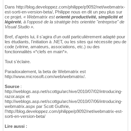
Dans http://blog.developpez.com/philippe/p9092/net/webmatrix-
est-sorti-en-version-beta/, Philippe nous en dit un peu plus sur
ce projet.
« Webmatrix est
orienté productivité, simplicité et
légèreté
, à l'opposé de la stratégie très orientée "entreprise" de
Visual Studio »
.
Bref, d'après lui, il s'agira d'un outil particulièrement adapté pour
les étudiants, l'initiation à .NET, ou les sites qui nécessite peu de
code (vitrine, amateurs, associations, etc.) ou des
fonctionnalités «*clefs en main*».
Tout s'éclaire.
Paradoxalement, la beta de Webmatrix est
http://www.microsoft.com/web/webmatrix/.
Source
:
http://weblogs.asp.net/scottgu/archive/2010/07/02/introducing-
razor.aspx et
http://weblogs.asp.net/scottgu/archive/2010/07/06/introducing-
webmatrix.aspx par Scott Guthrie,
l'http://blog.developpez.com/philippe/p9092/net/webmatrix-est-
sorti-en-version-beta/
Lire aussi :