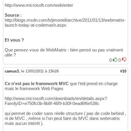
http://www.microsoft.com/web/enter
Source
:
http://blogs.msdn.com/b/jimoneil/archive/2011/01/13/webmatrix-
launch-today-at-codemash.aspx
Et vous ?
Que pensez-vous de WebMatrix : bien pensé ou pas vraiment
utile ?
0
0
camus3
,
le 13/01/2011 à 15h26
#10
Ce n'est pas le framework MVC
que l'édi prend en charge
mais le framework Web Pages
http://www.microsoft.com/downloads/en/details.aspx?
FamilyID=e750fc0b-8b8f-46f9-b30f-0ead6f6e538c
qui permet de coder sans réelle structure ( pas de code behind ,
ni de MVC , même si l'on peut faire du MVC dans webmatrix
mais aucun intérêt ).