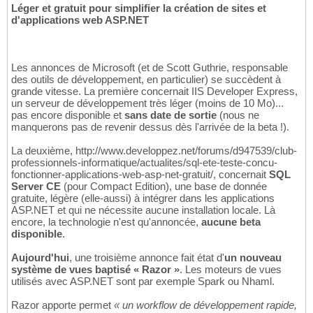
Léger et gratuit pour simplifier la création de sites et
d'applications web ASP.NET
Les annonces de Microsoft (et de Scott Guthrie, responsable
des outils de développement, en particulier) se succèdent à
grande vitesse. La première concernait IIS Developer Express,
un serveur de développement très léger (moins de 10 Mo)...
pas encore disponible et
sans date de sortie
(nous ne
manquerons pas de revenir dessus dès l'arrivée de la beta !).
La deuxième, http://www.developpez.net/forums/d947539/club-
professionnels-informatique/actualites/sql-ete-teste-concu-
fonctionner-applications-web-asp-net-gratuit/, concernait
SQL
Server CE
(pour Compact Edition), une base de donnée
gratuite, légère (elle-aussi) à intégrer dans les applications
ASP.NET et qui ne nécessite aucune installation locale. Là
encore, la technologie n'est qu'annoncée,
aucune beta
disponible
.
Aujourd'hui
, une troisième annonce fait état d'
un nouveau
système de vues baptisé « Razor »
. Les moteurs de vues
utilisés avec ASP.NET sont par exemple Spark ou Nhaml.
Razor apporte permet
« un workflow de développement rapide,