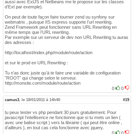
aussi avec ExtJS et Netbeans me le propose sur les classes
d'Ext par exemple).
On peut de toute façon faire tourner zend ou synfony sur
webmatrix , puisque IIS express supporte l'url rewriting.
Zend Framework peut fonctionner sans URL Rewriting en
même temps que l'URL rewriting.
Par exemple sur un serveur de dev non URL Rewriting tu auras
des adresses :
http://localhost/index.php/module/route/action
et sur le prod en URL Rewriting :
Tu n'as donc juste qu'à te faire une variable de configuration
"ROOT" qui change selon le serveur.
http://monsite.com/module/route/action
0
0
camus3
,
le 18/01/2011 à 14h40
#19
tu peux tester vs php pendant 30 jours gratuitement. Pour
javascript l'intellisence ne fonctionne que si tu mets un lien (
avec une balise script ) vers la librairie ( qui peut être online ,
d'ailleurs ), en tout cas cela fonctionne avec jquery.
0
0