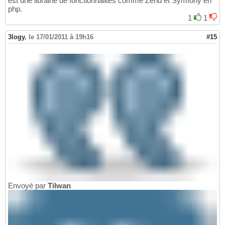
est une librairie de fonctionnalités comme Zend et Symfony en
php.
1
1
3logy
,
le 17/01/2011 à 19h16
#15
Envoyé par
Tilwan