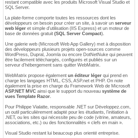
restant compatible avec les produits Microsoft Visual Studio et
SQL Server.
La plate-forme comporte toutes les ressources dont les
développeurs on besoin pour créer un site, à savoir un
serveur
web léger
et simple d'utilisation (IIS Express) et un moteur de
base de données gratuit
(SQL Server Compact
).
Une galerie web (Microsoft Web App Gallery) met à disposition
des développeurs plusieurs projets open-sources comme
WordPress, Dupral, Joomla ou encore DotNetNuke qui peuvent
être facilement téléchargés, configurés et publiés sur un
serveur d'hébergement sans quitter WebMatrix.
WebMatrix propose également
un éditeur léger
qui prend en
charge les langages HTML, CSS, ASP.net et PHP. On note
également la prise en charge du Framework Web de Microsoft
ASP.NET MVC
ainsi que le support du nouveau
système de
vues Template Razor
.
Pour Philippe Vialatte, responsable .NET sur Développez.com,
un outil particulièrement adapté pour les étudiants, l'initiation à
.NET, ou les sites qui nécessite peu de code (vitrine, amateurs,
associations, etc.) ou des fonctionnalités « clefs en main ».
Visual Studio restant lui beaucoup plus orienté entreprise.