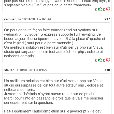
joue pas sur les mots 3logy... Dans le sens ou il était employé, il
s'agissait bien du CMS et pas de la partie framework.
0
0
camus3
,
le 18/01/2011 à 02h44
#17
On peut de toute façon faire tourner zend ou synfony sur
webmatrix , puisque IIS express supporte l'url rewriting. Je
bosse aujourd'hui uniquement avec IIS à la place d'apache et
c'est le pied ( sauf pour le porte monnaie ).
Un meilleurs solution est bien sur d'utiliser vs php sur Visual
studio qui surpasse de loin tout autre éditeur php , éclipse et
netbeans compris.
0
0
stailer
,
le 18/01/2011 à 09h59
#18
Un meilleurs solution est bien sur d'utiliser vs php sur Visual
studio qui surpasse de loin tout autre éditeur php , éclipse et
netbeans compris.
Justement j'hésitais n'ayant aucun retour sur ce produit !
Merci pour l'info en passant, je crois que je vais me pencher
sérieusement sur la question.
Fait-il également l'autocomplétion sur le javascript ? (je dév