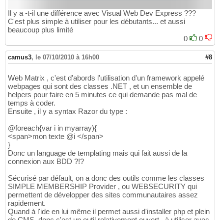
Il y a -t-il une différence avec Visual Web Dev Express ???
C'est plus simple à utiliser pour les débutants... et aussi
beaucoup plus limité
0
0
camus3
,
le 07/10/2010 à 16h00
#8
Web Matrix , c'est d'abords l'utilisation d'un framework appelé
webpages qui sont des classes .NET , et un ensemble de
helpers pour faire en 5 minutes ce qui demande pas mal de
temps à coder.
Ensuite , il y a syntax Razor du type :
@foreach{var i in myarray){
<span>mon texte @i </span>
}
Donc un language de templating mais qui fait aussi de la
connexion aux BDD ?!?
Sécurisé par défault, on a donc des outils comme les classes
SIMPLE MEMBERSHIP Provider , ou WEBSECURITY qui
permettent de développer des sites communautaires assez
rapidement.
Quand à l'ide en lui même il permet aussi d'installer php et plein
de CMS. donc c'est un outil relativement ouvert , à utiliser avec