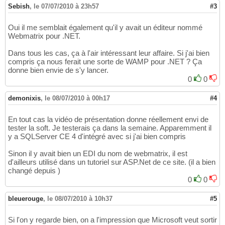
Sebish
,
le 07/07/2010 à 23h57
#3
Oui il me semblait également qu'il y avait un éditeur nommé
Webmatrix pour .NET.
Dans tous les cas, ça à l'air intéressant leur affaire. Si j'ai bien
compris ça nous ferait une sorte de WAMP pour .NET ? Ça
donne bien envie de s'y lancer.
0
0
demonixis
,
le 08/07/2010 à 00h17
#4
En tout cas la vidéo de présentation donne réellement envi de
tester la soft. Je testerais ça dans la semaine. Apparemment il
y a SQLServer CE 4 d'intégré avec si j'ai bien compris
Sinon il y avait bien un EDI du nom de webmatrix, il est
d'ailleurs utilisé dans un tutoriel sur ASP.Net de ce site. (il a bien
changé depuis )
0
0
bleuerouge
,
le 08/07/2010 à 10h37
#5
Si l'on y regarde bien, on a l'impression que Microsoft veut sortir