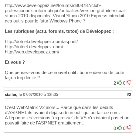
http://www.developpez.net/forums/d908787/club-
professionnels-informatique/actualites/version-gratuite-visual-
studio-2010-disponible/, Visual Studio 2010 Express introduit
des outils pour le futur Windows Phone 7
Les rubriques (actu, forums, tutos) de Développez :
http://dotnet.developpez.com/aspnet/
http://dotnet.developpez.com/
http://web.developpez.com/
Et vous ?
Que pensez-vous de ce nouvel outil : bonne idée ou de toute
façon trop limité ?
2
0
stailer
,
le 07/07/2010 à 12h35
#2
C'est WebMatrix V2 alors... Parce que dans les débuts
d'ASP.NET ils avaient déjà sorti un outil qui portait ce nom.
A l'époque les versions "expresse" de VS n'existaient pas et on
pouvait faire de l'ASP.NET gratuitement.
0
0