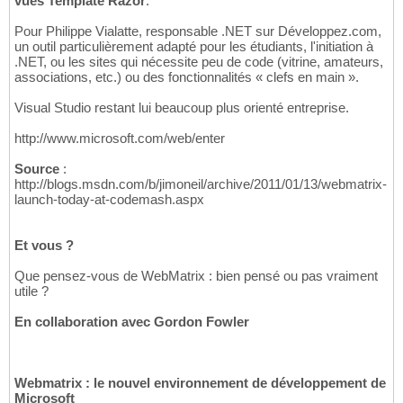
vues Template Razor
.
Pour Philippe Vialatte, responsable .NET sur Développez.com,
un outil particulièrement adapté pour les étudiants, l'initiation à
.NET, ou les sites qui nécessite peu de code (vitrine, amateurs,
associations, etc.) ou des fonctionnalités « clefs en main ».
Visual Studio restant lui beaucoup plus orienté entreprise.
http://www.microsoft.com/web/enter
Source
:
http://blogs.msdn.com/b/jimoneil/archive/2011/01/13/webmatrix-
launch-today-at-codemash.aspx
Et vous ?
Que pensez-vous de WebMatrix : bien pensé ou pas vraiment
utile ?
En collaboration avec Gordon Fowler
Webmatrix : le nouvel environnement de développement de
Microsoft