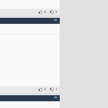
0
0
#3
0
1
#4