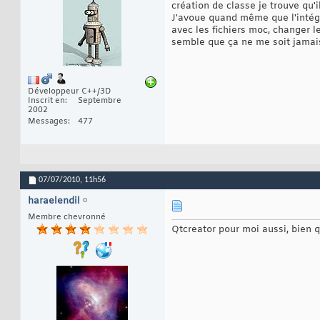
création de classe je trouve qu'i
J'avoue quand même que l'intégr
avec les fichiers moc, changer l
semble que ça ne me soit jamais
Développeur C++/3D
Inscrit en
Septembre
2002
Messages
477
07/07/2010,
11h56
haraelendil
Membre chevronné
Qtcreator pour moi aussi, bien q