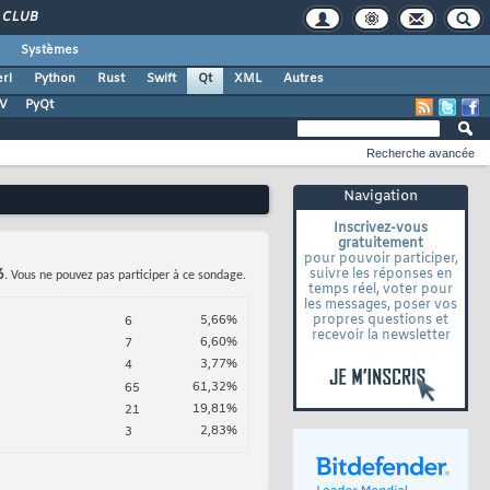
CLUB
Systèmes
rl
Python
Rust
Swift
Qt
XML
Autres
TV
PyQt
Recherche avancée
Navigation
Inscrivez-vous
gratuitement
pour pouvoir participer,
suivre les réponses en
6
. Vous ne pouvez pas participer à ce sondage.
temps réel, voter pour
les messages, poser vos
propres questions et
5,66%
6
recevoir la newsletter
6,60%
7
3,77%
4
61,32%
65
19,81%
21
2,83%
3