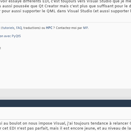
ir essayé différents EDI, c'est toujours vers Visual Studio que je m
s aussi poussée que Qt Creator mais c'est plus que suffisant pour le d
our pour aussi supporter le QML dans Visual Studio (et aussi supporter 
t
(
tutoriels
,
FAQ
, traductions) ou
HPC
? Contactez-moi par
MP
.
hon avec PyQt5
!
 au boulot on nous impose Visual, j'ai toujours tendance à relancer Q
r cet EDI n'est pas parfait, mais il est encore jeune, et au niveau de l