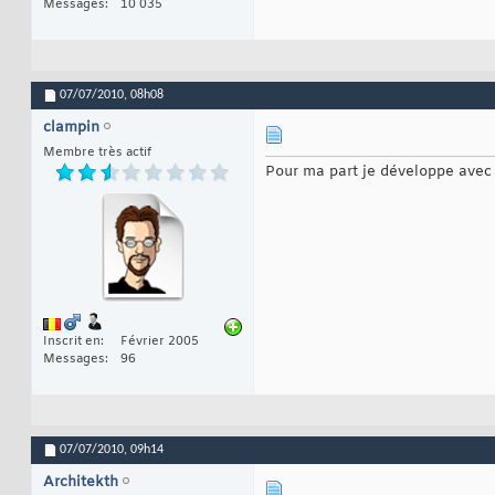
Messages
10 035
07/07/2010,
08h08
clampin
Membre très actif
Pour ma part je développe avec
Inscrit en
Février 2005
Messages
96
07/07/2010,
09h14
Architekth