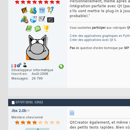
Personnellement, même après avo
intégration parfaite avec Qt (pa
s'ils vont mettre le plug-in à j
probable).*
Vous souhaitez
participer
aux rubriques
Q
Créer des applications graphiques en Pyt
Créer des applications avec Qt 5
.
Pas
de question d'ordre technique par
MP
Développeur informatique
Inscrit en
Août 2008
Messages
26 799
07/07/2010,
11h52
Jbx 2.0b
Membre chevronné
QtCreator également, et même si
des petits tests rapides. Bien sû