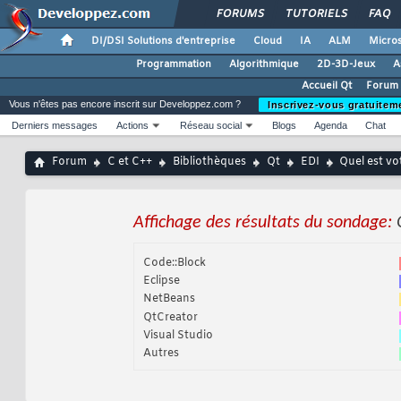
FORUMS
TUTORIELS
FAQ
DI/DSI Solutions d'entreprise
Cloud
IA
ALM
Micros
Programmation
Algorithmique
2D-3D-Jeux
A
Accueil Qt
Forum 
Vous n'êtes pas encore inscrit sur Developpez.com ?
Inscrivez-vous gratuitem
Derniers messages
Actions
Réseau social
Blogs
Agenda
Chat
Forum
C et C++
Bibliothèques
Qt
EDI
Quel est vo
Affichage des résultats du sondage:
Code::Block
Eclipse
NetBeans
QtCreator
Visual Studio
Autres