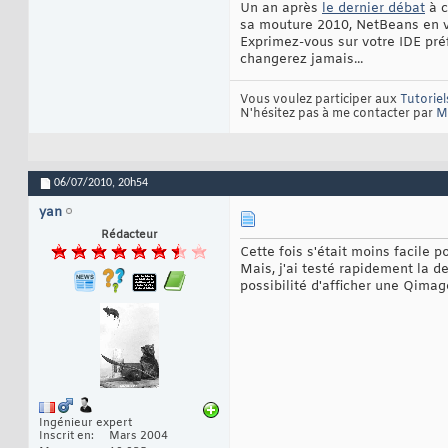
Un an après
le dernier débat
à c
sa mouture 2010, NetBeans en ver
Exprimez-vous sur votre IDE préf
changerez jamais...
Vous voulez participer aux
Tutoriel
N'hésitez pas à me contacter par
M
06/07/2010,
20h54
yan
Rédacteur
Cette fois s'était moins facile p
Mais, j'ai testé rapidement la d
possibilité d'afficher une Qimag
Ingénieur expert
Inscrit en
Mars 2004