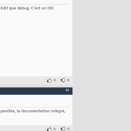
 Edit que debug. C'est un IDE
0
0
#5
sponible, la documentation intégré,
0
0