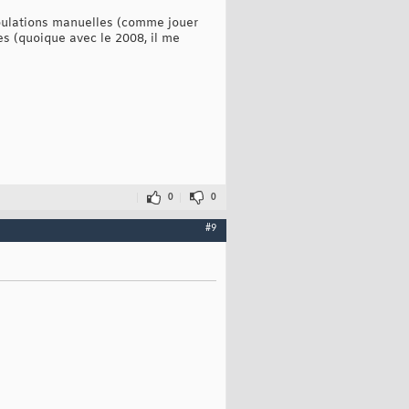
ipulations manuelles (comme jouer
es (quoique avec le 2008, il me
0
0
#9