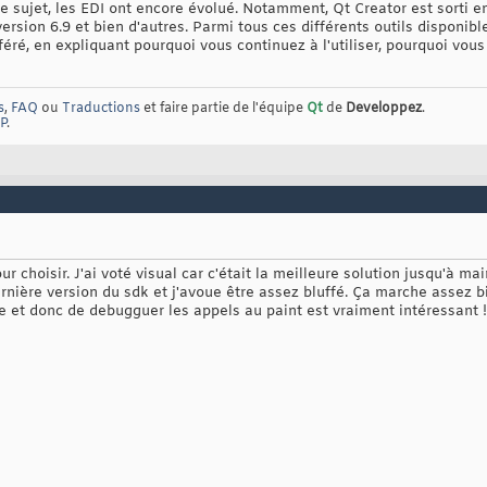
e sujet, les EDI ont encore évolué. Notamment, Qt Creator est sorti en
sion 6.9 et bien d'autres. Parmi tous ces différents outils disponibl
éré, en expliquant pourquoi vous continuez à l'utiliser, pourquoi vou
s
,
FAQ
ou
Traductions
et faire partie de l'équipe
Qt
de
Developpez
.
P
.
our choisir. J'ai voté visual car c'était la meilleure solution jusqu'à m
ernière version du sdk et j'avoue être assez bluffé. Ça marche assez 
e et donc de debugguer les appels au paint est vraiment intéressant !