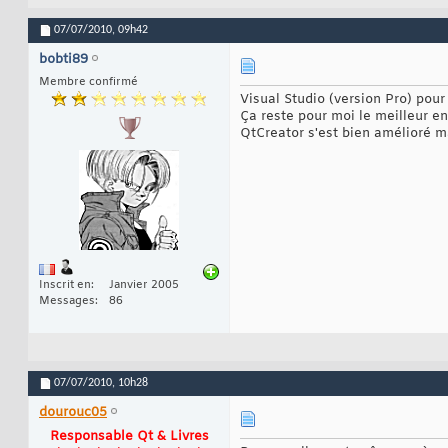
07/07/2010,
09h42
bobti89
Membre confirmé
Visual Studio (version Pro) pour
Ça reste pour moi le meilleur e
QtCreator s'est bien amélioré m
Inscrit en
Janvier 2005
Messages
86
07/07/2010,
10h28
dourouc05
Responsable Qt & Livres