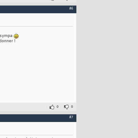
#6
r sympa
donner !
0
0
#7