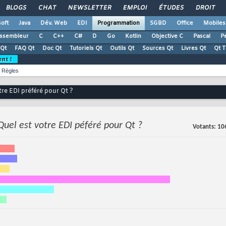
BLOGS
CHAT
NEWSLETTER
EMPLOI
ÉTUDES
DROIT
oft
Java
Dév. Web
EDI
Programmation
SGBD
Office
Mobiles
ssembleur
C
C++
C#
D
Go
Kotlin
Objective C
Pascal
Pe
Qt
FAQ Qt
Doc Qt
Tutoriels Qt
Outils Qt
Sources Qt
Livres Qt
Qt 
ent !
Règles
tre EDI préféré pour Qt ?
Quel est votre EDI péféré pour Qt ?
Votants
10