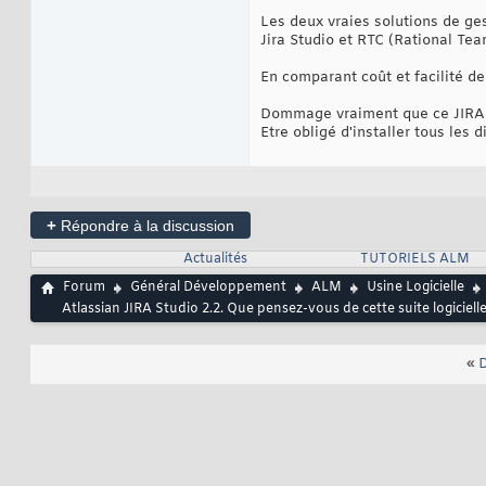
Les deux vraies solutions de ges
Jira Studio et RTC (Rational Tea
En comparant coût et facilité de 
Dommage vraiment que ce JIRA S
Etre obligé d'installer tous les 
+
Répondre à la discussion
Actualités
TUTORIELS ALM
Forum
Général Développement
ALM
Usine Logicielle
Atlassian JIRA Studio 2.2. Que pensez-vous de cette suite logicie
«
D