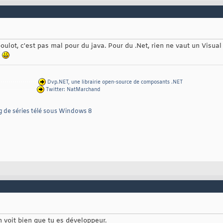
u boulot, c'est pas mal pour du java. Pour du .Net, rien ne vaut un Vis
t
--------------------
Dvp.NET, une librairie open-source de composants .NET
-------------------
Twitter: NatMarchand
g de séries télé sous Windows 8
n voit bien que tu es développeur.