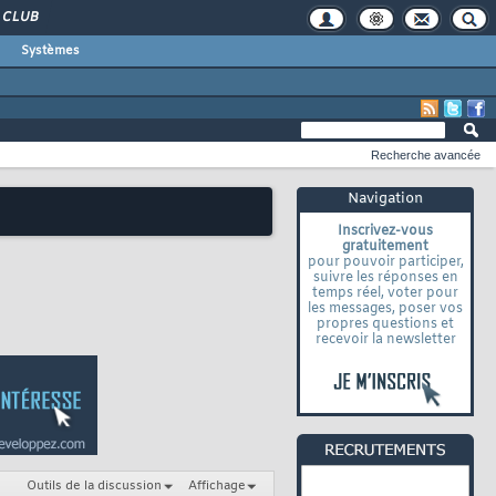
CLUB
Systèmes
Recherche avancée
Navigation
Inscrivez-vous
gratuitement
pour pouvoir participer,
suivre les réponses en
temps réel, voter pour
les messages, poser vos
propres questions et
recevoir la newsletter
Outils de la discussion
Affichage