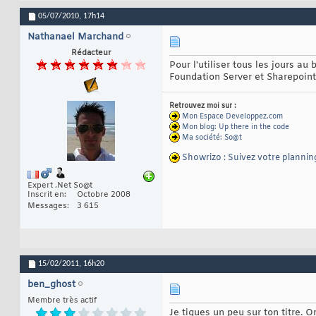
05/07/2010,
17h14
Nathanael Marchand
Rédacteur
Pour l'utiliser tous les jours a
Foundation Server et Sharepoin
Retrouvez moi sur :
Mon Espace Developpez.com
-----------
Mon blog: Up there in the code
---------
Ma société: So@t
Showrizo : Suivez votre plannin
Expert .Net So@t
Inscrit en
Octobre 2008
Messages
3 615
15/02/2011,
16h20
ben_ghost
Membre très actif
Je tiques un peu sur ton titre. O