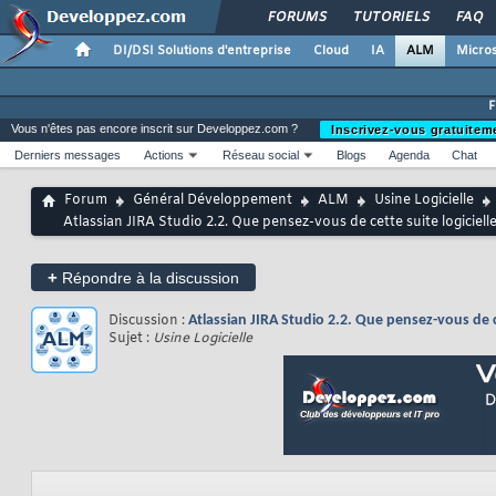
FORUMS
TUTORIELS
FAQ
DI/DSI Solutions d'entreprise
Cloud
IA
ALM
Micros
Vous n'êtes pas encore inscrit sur Developpez.com ?
Inscrivez-vous gratuitem
Derniers messages
Actions
Réseau social
Blogs
Agenda
Chat
Forum
Général Développement
ALM
Usine Logicielle
Atlassian JIRA Studio 2.2. Que pensez-vous de cette suite logicie
+
Répondre à la discussion
Discussion :
Atlassian JIRA Studio 2.2. Que pensez-vous de 
Sujet :
Usine Logicielle