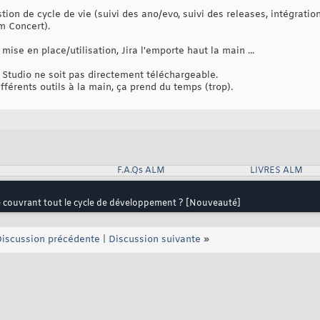
tion de cycle de vie (suivi des ano/evo, suivi des releases, intégratio
m Concert).
mise en place/utilisation, Jira l'emporte haut la main ...
tudio ne soit pas directement téléchargeable.
différents outils à la main, ça prend du temps (trop).
F.A.Qs ALM
LIVRES ALM
lle couvrant tout le cycle de développement ? [Nouveauté]
iscussion précédente
|
Discussion suivante
»