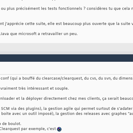
ou plus précisément les tests fonctionnels ? considères tu que cela n
t j'apprécie cette suite, elle est beaucoup plus ouverte que la suite v
 Java que microsoft a retravailler un peu.
conf (qui a bouffé du clearcase/clearquest, du cvs, du svn, du dimensio
 vraiment très intéressant et souple.
wnloader et la déployer directement chez mes clients, ça serait beauc
 SCM via des plugins), la gestion agile qui permet surtout de s'adate
boite avec un outil imposé), la gestion des releases avec graphes "au
 de boulot.
/Clearquest par exemple, c'est