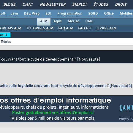
BLOGS
CHAT
NEWSLETTER
EMPLOI
ÉTUDES
DROIT
oft
Java
Dév. Web
EDI
Programmation
SGBD
Office
Mobiles
ALM
Agile
Merise
UML
FORUMS ALM
TUTORIELS ALM
FAQ ALM
FAQ GIT
LIVRES ALM
ent !
Règles
lle couvrant tout le cycle de développement ? [Nouveauté]
cette suite logicielle couvrant tout le cycle de développement ? [Nouveauté]