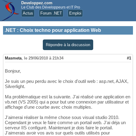
Developpez.com
Le Club des Développeurs et IT Pro
Actus
Forum .NET
Emploi
.NET
:
Choix techno pour application Web
Répondre à la discussion
Masmeta
,
le 29/06/2010 à 21h34
#1
Bonjour,
Je suis un peu perdu avec le choix d'outil web : asp.net, AJAX,
Silverlight.
Ma problèmatique est la suivante. J'ai réalisé une application en
vb.net (VS 2005) qui a pour but une connexion par utilisateur et
affichage d'une courbe avec choix multiples.
J'aimerai réaliser la même chose sous visual studio 2010.
Cependant je veux le faire comme un portail web. J'ai déja un
serveur IIS configuré. Maintenant je dois faire le portail.
J'aimerais avoir vos avis sur quels outils utilisés pour