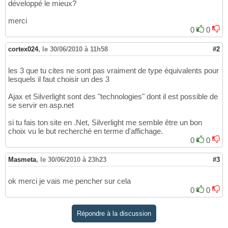
développé le mieux?
merci
0
0
cortex024
,
le 30/06/2010 à 11h58
#2
les 3 que tu cites ne sont pas vraiment de type équivalents pour
lesquels il faut choisir un des 3
Ajax et Silverlight sont des "technologies" dont il est possible de
se servir en asp.net
si tu fais ton site en .Net, Silverlight me semble être un bon
choix vu le but recherché en terme d'affichage.
0
0
Masmeta
,
le 30/06/2010 à 23h23
#3
ok merci je vais me pencher sur cela
0
0
Répondre à la discussion