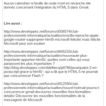
Aucun calendrier ni feuille de route n'ont en revanche été
donnés concernant l'intégration du HTML 5 dans Gmail.
Lire aussi :
http://www.developpez.net/forums/d936574/club-
professionnels-informatique/actualites/mozilla-reproche-apple-
google-vouloir-sapproprier-html5-microsoft-felicite/ mais félicite
Microsoft pour son soutien
http://www.developpez.net/forums/d845233/club-
professionnels-informatique/actualites/nouveaute-plus-
importante-apportee-html5/, quelles sont celles qui vous
paraissent les plus importantes ?
http://blog.developpez.com/ddelbecq/p8786/java/quake-2-en-
javascript-grace-a-html5/ : qui a dit que le HTML 5 ne pourrait
pas concurrencer Flash ?
http://www.developpez.net/forums/d912590/club-
professionnels-informatique/actualites/nouvel-hotmail-pourra-t-
concurrencer-gmail-decouvrez-nouvelles-fonctionnalites-
details/ Découvrez les nouvelles fonctionnalités de la
messagerie de Microsoft