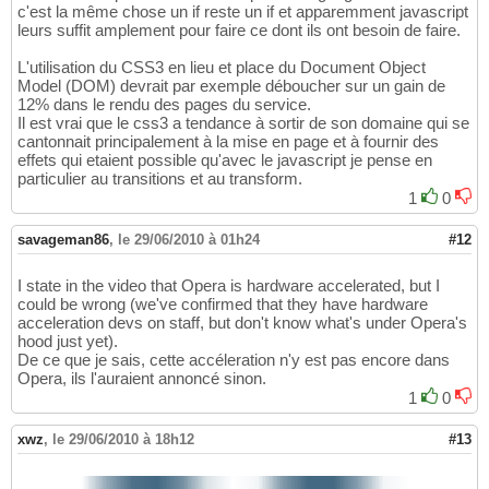
c'est la même chose un if reste un if et apparemment javascript
leurs suffit amplement pour faire ce dont ils ont besoin de faire.
L'utilisation du CSS3 en lieu et place du Document Object
Model (DOM) devrait par exemple déboucher sur un gain de
12% dans le rendu des pages du service.
Il est vrai que le css3 a tendance à sortir de son domaine qui se
cantonnait principalement à la mise en page et à fournir des
effets qui etaient possible qu'avec le javascript je pense en
particulier au transitions et au transform.
1
0
savageman86
,
le 29/06/2010 à 01h24
#12
I state in the video that Opera is hardware accelerated, but I
could be wrong (we've confirmed that they have hardware
acceleration devs on staff, but don't know what's under Opera's
hood just yet).
De ce que je sais, cette accéleration n'y est pas encore dans
Opera, ils l'auraient annoncé sinon.
1
0
xwz
,
le 29/06/2010 à 18h12
#13