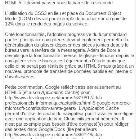
HTML 5, il devrait passer sous la barre de la seconde.
L'utilisation du CSS3 en lieu et place du Document Object
Model (DOM) devrait par exemple déboucher sur un gain de
12% dans le rendu des pages du service.
Coté fonctionnalités, l'adoption progressive du futur standard
par les principaux navigateurs devrait également permettre la
généralisation du glisser-déposer des pièces jointes depuis le
bureau vers la fenêtre de la messagerie. Adam de Boor a
dévoilé que la fonctionnalité inverse, le glisser-déposer depuis le
navigateur vers le bureau, est également à l'étude mais que
celle-ci ne serait pas réalisée grâce au HTML 5 mais grâce à un
nouveau protocole de transfert de données baptisé en interne
«
downloadurl »
.
Petite confirmation, Google réfléchit très sérieusement au
HTML 5 (et à son
Application Cache
) pour
http://www.developpez.net/forums/d810817/club-
professionnels-informatique/actualites/html-5-google-remercie-
microsoft-contribution-arrete-gears/. L'
Application Cache
permet d'utiliser le cache du navigateur pour travailler hors-ligne
avec une application de type Cloud initialement hébergée. Il
n'est par exemple plus besoin d'être connecté(e) pour rédiger
des textes dans Google Docs (lire par ailleurs
http://www.developpez.net/forums/d862148/club-