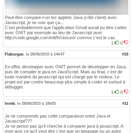
Peut-être compare-t-on les applets Java (côté client) avec
Javascript, je ne vois que ça...
C'est probablement que l'application Gmail aurait pu être codée
avec GWT par exemple au lieu de Javascript avec
http://code.google.com/intl/fr/closure/ comme c'est le cas.
1
0
Flaburgan
,
le 28/06/2010 à 14h47
#10
En effet, développer avec GWT permet de développer en Java,
puis de compiler le java en JavaScript. Mais au final, c'est de
toute manière du javascript qui est chargé par le visiteur. Le
projet est par contre beaucoup plus simple à coder et surtout à
débugger.
1
0
Invité
,
le 28/06/2010 à 18h05
#11
Je ne comprends pas cette comparaison entre Java et
Javascript???
Je ne pense pas qu'il cherche à comparer java à javascript. A
mon avis ce qu'il veut dire c'est que un language ou un autre