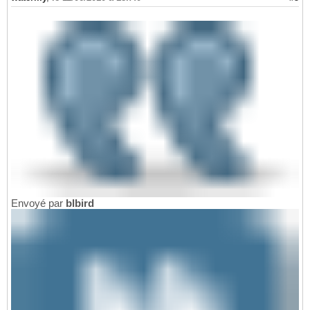
Envoyé par
blbird