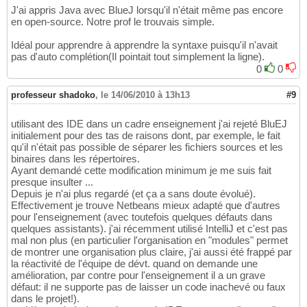
J'ai appris Java avec BlueJ lorsqu'il n'était même pas encore
en open-source. Notre prof le trouvais simple.
Idéal pour apprendre à apprendre la syntaxe puisqu'il n'avait
pas d'auto complétion(Il pointait tout simplement la ligne).
0
0
professeur shadoko
,
le 14/06/2010 à 13h13
#9
utilisant des IDE dans un cadre enseignement j'ai rejeté BluEJ
initialement pour des tas de raisons dont, par exemple, le fait
qu'il n'était pas possible de séparer les fichiers sources et les
binaires dans les répertoires.
Ayant demandé cette modification minimum je me suis fait
presque insulter ...
Depuis je n'ai plus regardé (et ça a sans doute évolué).
Effectivement je trouve Netbeans mieux adapté que d'autres
pour l'enseignement (avec toutefois quelques défauts dans
quelques assistants). j'ai récemment utilisé IntelliJ et c'est pas
mal non plus (en particulier l'organisation en "modules" permet
de montrer une organisation plus claire, j'ai aussi été frappé par
la réactivité de l'équipe de dévt. quand on demande une
amélioration, par contre pour l'enseignement il a un grave
défaut: il ne supporte pas de laisser un code inachevé ou faux
dans le projet!).