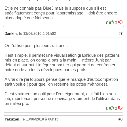
Et je ne connais pas BlueJ mais je suppose que s'il est
spécifiquement conçu pour l'apprentissage, il doit être encore
plus adapté que Netbeans.
0
0
Dankin
,
le 13/06/2010 à 01h02
#7
On l'utilise pour plusieurs raisons :
Il est simple, il permet une visualisation graphique des patterns
mis en place, on compile pas a la main, il intègre Junit par
défaut et surtout il intègre submitter qui permet de confronter
notre code au tests développés par les profs.
A vrai dire j'ai toujours pensé que le manque d'autocomplétion
était voulue ( pour que l'on retienne les ptites méthodes).
C'est vraiment un outil pour l'enseignement, et il fait bien son
job, maintenant personne n'envisage vraiment de l'utiliser dans
un milieu pro.
0
0
Yakuzan
,
le 13/06/2010 à 06h15
#8