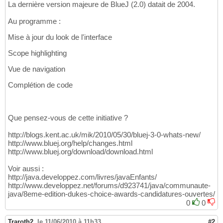
La dernière version majeure de BlueJ (2.0) datait de 2004.
Au programme :
Mise à jour du look de l'interface
Scope highlighting
Vue de navigation
Complétion de code
Que pensez-vous de cette initiative ?
http://blogs.kent.ac.uk/mik/2010/05/30/bluej-3-0-whats-new/
http://www.bluej.org/help/changes.html
http://www.bluej.org/download/download.html
Voir aussi :
http://java.developpez.com/livres/javaEnfants/
http://www.developpez.net/forums/d923741/java/communaute-
java/8eme-edition-dukes-choice-awards-candidatures-ouvertes/
0
0
Traroth2
,
le 11/06/2010 à 11h33
#2