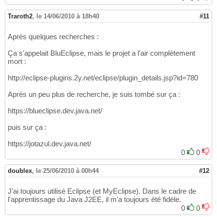
Traroth2
,
le 14/06/2010 à 18h40
#11
Après quelques recherches :
Ça s'appelait BluEclipse, mais le projet a l'air complètement
mort :
http://eclipse-plugins.2y.net/eclipse/plugin_details.jsp?id=780
Après un peu plus de recherche, je suis tombé sur ça :
https://blueclipse.dev.java.net/
puis sur ça :
https://jotazul.dev.java.net/
0
0
doublex
,
le 25/06/2010 à 00h44
#12
J'ai toujours utilisé Eclipse (et MyEclipse). Dans le cadre de
l'apprentissage du Java J2EE, il m'a toujours été fidèle.
0
0