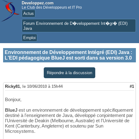
Developpez.com
Le Club des Développeurs et IT Pro
Actus
Forum Environnement de D�veloppement Int�gr� (EDI)
Java
Emploi
Environnement de Développement Intégré (EDI) Java
:
L'EDI pédagogique BlueJ est sorti dans sa version 3.0
Répondre à la discussion
Ricky81
,
le 10/06/2010 à 15h44
#1
Bonjour,
BlueJ
est un environnement de développement spécifiquement
destiné à l'enseignement de Java, développé conjointement par
l'Université de Deakin (Melbourne, Australie) et l'Université de
Kent (Canterbury, Angleterre) et soutenu par Sun
Microsystems.