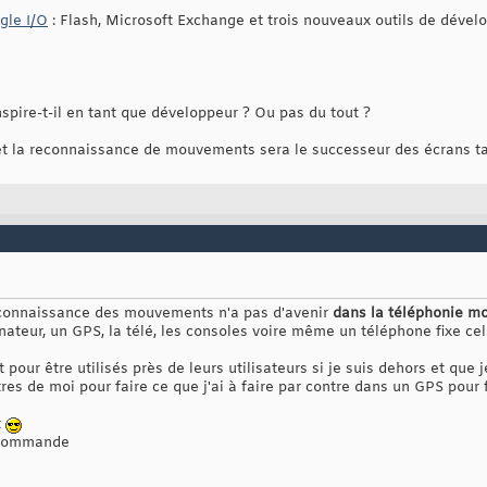
gle I/O
: Flash, Microsoft Exchange et trois nouveaux outils de déve
nspire-t-il en tant que développeur ? Ou pas du tout ?
t la reconnaissance de mouvements sera le successeur des écrans ta
econnaissance des mouvements n'a pas d'avenir
dans la téléphonie mo
nateur, un GPS, la télé, les consoles voire même un téléphone fixe ce
pour être utilisés près de leurs utilisateurs si je suis dehors et que j
s de moi pour faire ce que j'ai à faire par contre dans un GPS pour fa
t
lécommande