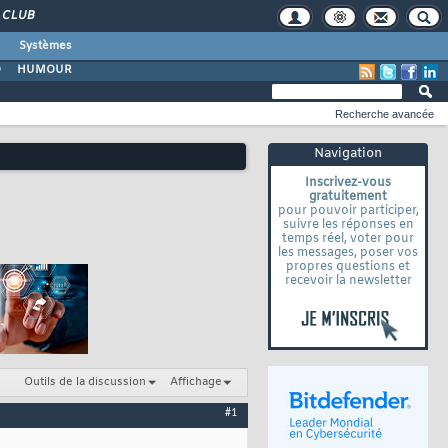
CLUB
Systèmes
O
HUMOUR
Recherche avancée
Navigation
Inscrivez-vous
gratuitement
pour pouvoir participer,
suivre les réponses en
temps réel, voter pour
les messages, poser vos
propres questions et
recevoir la newsletter
Outils de la discussion
Affichage
#1