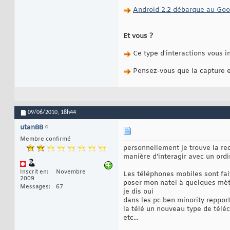
Android 2.2 débarque au Goo
Et vous ?
Ce type d'interactions vous i
Pensez-vous que la capture e
09/06/2010,
18h44
utan88
Membre confirmé
personnellement je trouve la r
manière d'interagir avec un ordi
Inscrit en
Novembre
Les téléphones mobiles sont fait 
2009
poser mon natel à quelques mètre
Messages
67
je dis oui
dans les pc ben minority reppor
la télé un nouveau type de té
etc...