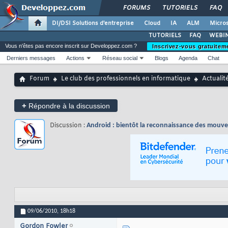
FORUMS
TUTORIELS
FAQ
DI/DSI Solutions d'entreprise
Cloud
IA
ALM
Micros
TUTORIELS
FAQ
WEBIN
Vous n'êtes pas encore inscrit sur Developpez.com ?
Inscrivez-vous gratuitem
Derniers messages
Actions
Réseau social
Blogs
Agenda
Chat
Forum
Le club des professionnels en informatique
Actualit
+
Répondre à la discussion
Discussion :
Android : bientôt la reconnaissance des mouv
09/06/2010,
18h18
Gordon Fowler