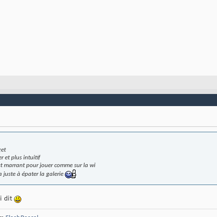
get
r et plus intuitif
t marrant pour jouer comme sur la wi
a juste à épater la galerie
i dit