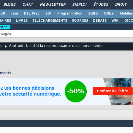
BLOGS
CHAT
NEWSLETTER
EMPLOI
ÉTUDES
DROIT
oft
Java
Dév. Web
EDI
Programmation
SGBD
Office
Mobiles
AIRES
LIVRES
TÉLÉCHARGEMENTS
SOURCES
DÉBATS
WIKI
DIC
ent !
Règles
és
Android : bientôt la reconnaissance des mouvements
ements