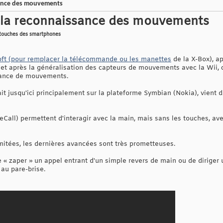
sance des mouvements
t la reconnaissance des mouvements
 touches des smartphones
oft (pour remplacer la télécommande ou les manettes
de la X-Box), a
 et après la généralisation des capteurs de mouvements avec la Wii, c
sance de mouvements.
lait jusqu'ici principalement sur la plateforme Symbian (Nokia), vient 
eCall) permettent d'interagir avec la main, mais sans les touches, a
imitées, les dernières avancées sont très prometteuses.
 « zaper » un appel entrant d'un simple revers de main ou de diriger 
au pare-brise.