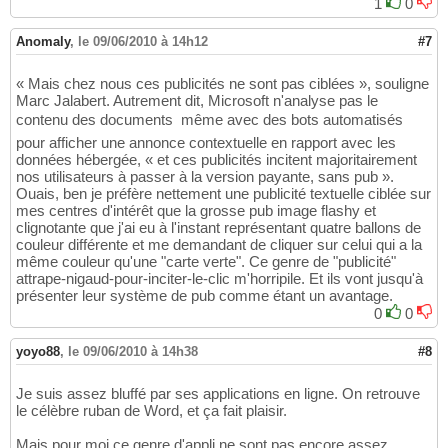
1
0
Anomaly
,
le 09/06/2010 à 14h12
#7
« Mais chez nous ces publicités ne sont pas ciblées », souligne
Marc Jalabert. Autrement dit, Microsoft n'analyse pas le
contenu des documents  même avec des bots automatisés 
pour afficher une annonce contextuelle en rapport avec les
données hébergée, « et ces publicités incitent majoritairement
nos utilisateurs à passer à la version payante, sans pub ».
Ouais, ben je préfère nettement une publicité textuelle ciblée sur
mes centres d'intérêt que la grosse pub image flashy et
clignotante que j'ai eu à l'instant représentant quatre ballons de
couleur différente et me demandant de cliquer sur celui qui a la
même couleur qu'une "carte verte". Ce genre de "publicité"
attrape-nigaud-pour-inciter-le-clic m'horripile. Et ils vont jusqu'à
présenter leur système de pub comme étant un avantage.
0
0
yoyo88
,
le 09/06/2010 à 14h38
#8
Je suis assez bluffé par ses applications en ligne. On retrouve
le célèbre ruban de Word, et ça fait plaisir.
Mais pour moi ce genre d'appli ne sont pas encore assez