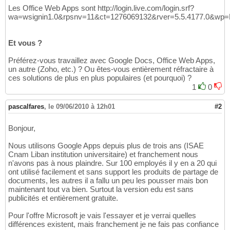
Les Office Web Apps sont http://login.live.com/login.srf?
wa=wsignin1.0&rpsnv=11&ct=1276069132&rver=5.5.4177.0&wp=M
Et vous ?
Préférez-vous travaillez avec Google Docs, Office Web Apps,
un autre (Zoho, etc.) ? Ou êtes-vous entièrement réfractaire à
ces solutions de plus en plus populaires (et pourquoi) ?
1
0
pascalfares
,
le 09/06/2010 à 12h01
#2
Bonjour,
Nous utilisons Google Apps depuis plus de trois ans (ISAE
Cnam Liban institution universitaire) et franchement nous
n'avons pas à nous plaindre. Sur 100 employés il y en a 20 qui
ont utilisé facilement et sans support les produits de partage de
documents, les autres il a fallu un peu les pousser mais bon
maintenant tout va bien. Surtout la version edu est sans
publicités et entièrement gratuite.
Pour l'offre Microsoft je vais l'essayer et je verrai quelles
différences existent, mais franchement je ne fais pas confiance