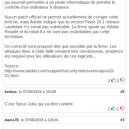
qui pourrait permettre à un pirate informatique de prendre le
contrôle d'un ordinateur à distance.
Aucun patch officiel ne permet actuellement de corriger cette
brèche, mais Adobe indique que la version Flash 10.1 release
candidate n'y serait pas vulnérable. La firme ajoute qu' Adobe
Reader et Acrobat 8.x ne sont pas exploitables par cette
technique.
Un correctif sera proposé dès que possible par la firme. Les
attaques liées à cette faille seraient très nombreuses, prudence
est requise pour les utilisateurs de ces logiciels...
Source :
http://www.adobe.com/support/security/advisories/apsa10-
01.html
3
0
kedare
,
le 07/06/2010 à 11h48
#2
C'est Steve Jobs qui va être content
1
1
dams78
,
le 07/06/2010 à 12h16
#3