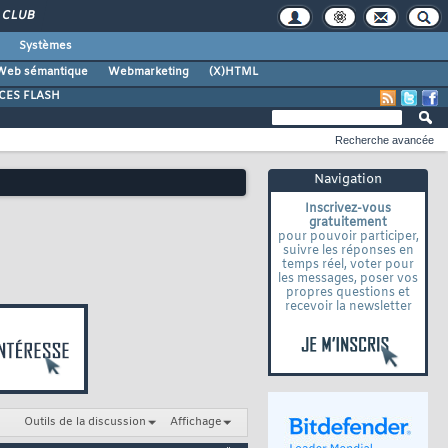
CLUB
Systèmes
Web sémantique
Webmarketing
(X)HTML
CES FLASH
Recherche avancée
Navigation
Inscrivez-vous
gratuitement
pour pouvoir participer,
suivre les réponses en
temps réel, voter pour
les messages, poser vos
propres questions et
recevoir la newsletter
Outils de la discussion
Affichage