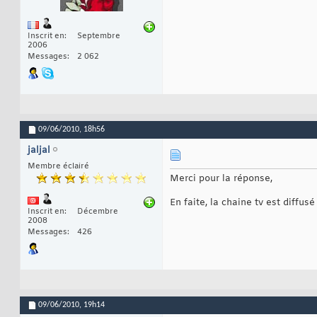
Inscrit en
Septembre
2006
Messages
2 062
09/06/2010,
18h56
jaljal
Membre éclairé
Merci pour la réponse,
En faite, la chaine tv est diffus
Inscrit en
Décembre
2008
Messages
426
09/06/2010,
19h14