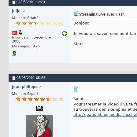
05/06/2010,
12h51
jaljal
Streaming Live avec Flash
Membre éclairé
Bonjour,
Je voudrais savoir comment fair
Inscrit en
Décembre
2008
Merci
Messages
426
06/06/2010,
08h33
jean philippe
Membre Expert
Salut
Pour streamer la video il va te 
Tu trouveras des exemples et d
http://jeanphiblog.media-box.net