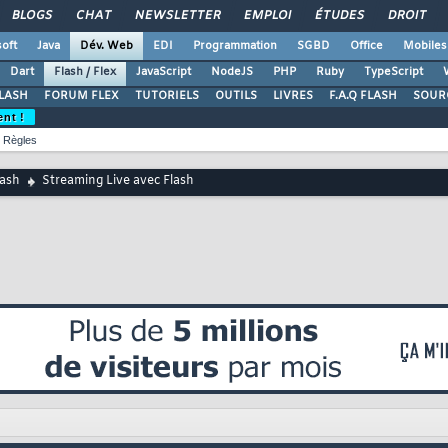
BLOGS
CHAT
NEWSLETTER
EMPLOI
ÉTUDES
DROIT
oft
Java
Dév. Web
EDI
Programmation
SGBD
Office
Mobiles
Dart
Flash / Flex
JavaScript
NodeJS
PHP
Ruby
TypeScript
LASH
FORUM FLEX
TUTORIELS
OUTILS
LIVRES
F.A.Q FLASH
SOUR
ent !
Règles
lash
Streaming Live avec Flash