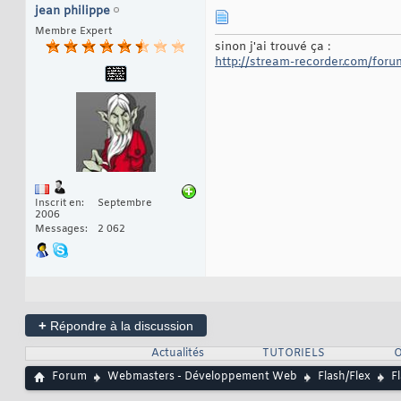
jean philippe
Membre Expert
sinon j'ai trouvé ça :
http://stream-recorder.com/forum
Inscrit en
Septembre
2006
Messages
2 062
+
Répondre à la discussion
Actualités
TUTORIELS
O
Forum
Webmasters - Développement Web
Flash/Flex
F