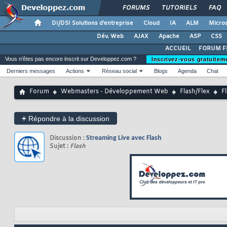
FORUMS
TUTORIELS
FAQ
DI/DSI Solutions d'entreprise
Cloud
IA
ALM
Micros
Dév. Web
AJAX
Apache
ASP
CSS
ACCUEIL
FORUM F
Vous n'êtes pas encore inscrit sur Developpez.com ?
Inscrivez-vous gratuitem
Derniers messages
Actions
Réseau social
Blogs
Agenda
Chat
Forum
Webmasters - Développement Web
Flash/Flex
F
+
Répondre à la discussion
Discussion :
Streaming Live avec Flash
Sujet :
Flash