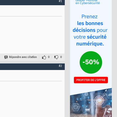
#1
Répondre avec citation
0
0
#2