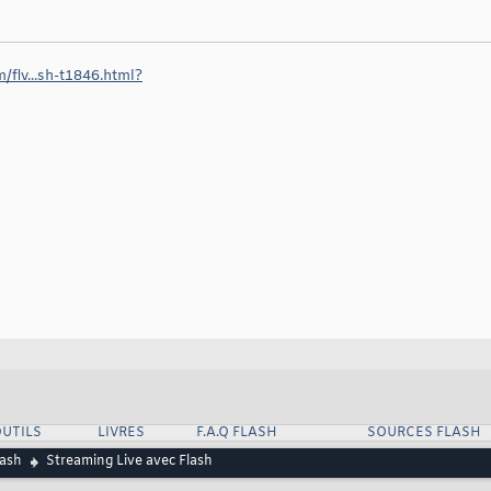
/flv...sh-t1846.html?
UTILS
LIVRES
F.A.Q FLASH
SOURCES FLASH
lash
Streaming Live avec Flash