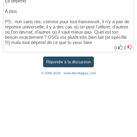
ça dépend.
A plus
PS : non sans rire, comme pour tout framework, il n'y a pas de
réponse universelle, il y a des cas où on peut l'utiliser, d'autres
où l'on devrait, d'autres où il vaut mieux pas. Quel est ton
besoin exactement ? OSGi est plutôt très bien fait (et spécifié
!!!) mais tout dépend de ce que tu veux faire
0
0
Répondre à la discussion
© 2000-2026 - www.developpez.com