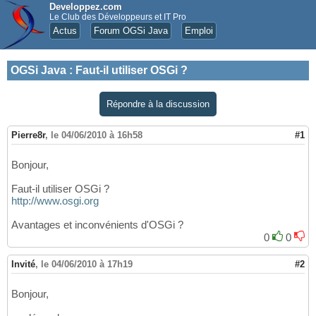
Developpez.com
Le Club des Développeurs et IT Pro
Actus
Forum OGSi Java
Emploi
OGSi Java
:
Faut-il utiliser OSGi ?
Répondre à la discussion
Pierre8r
,
le 04/06/2010 à 16h58
#1
Bonjour,
Faut-il utiliser OSGi ?
http://www.osgi.org
Avantages et inconvénients d'OSGi ?
0
0
Invité
,
le 04/06/2010 à 17h19
#2
Bonjour,