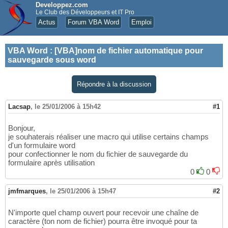
Developpez.com
Le Club des Développeurs et IT Pro
Actus
Forum VBA Word
Emploi
VBA Word
:
[VBA]nom de fichier automatique pour
sauvegarde sous word
Répondre à la discussion
Lacsap
,
le 25/01/2006 à 15h42
#1
Bonjour,
je souhaterais réaliser une macro qui utilise certains champs
d'un formulaire word
pour confectionner le nom du fichier de sauvegarde du
formulaire après utilisation
0
0
jmfmarques
,
le 25/01/2006 à 15h47
#2
N'importe quel champ ouvert pour recevoir une chaîne de
caractère (ton nom de fichier) pourra être invoqué pour ta