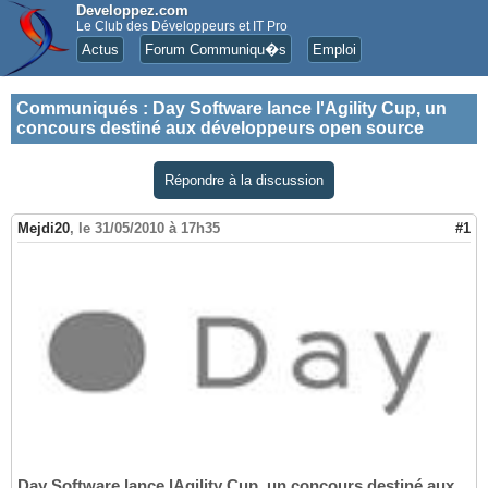
Developpez.com
Le Club des Développeurs et IT Pro
Actus
Forum Communiqu�s
Emploi
Communiqués
:
Day Software lance l'Agility Cup, un
concours destiné aux développeurs open source
Répondre à la discussion
Mejdi20
,
le 31/05/2010 à 17h35
#1
Day Software lance lAgility Cup, un concours destiné aux