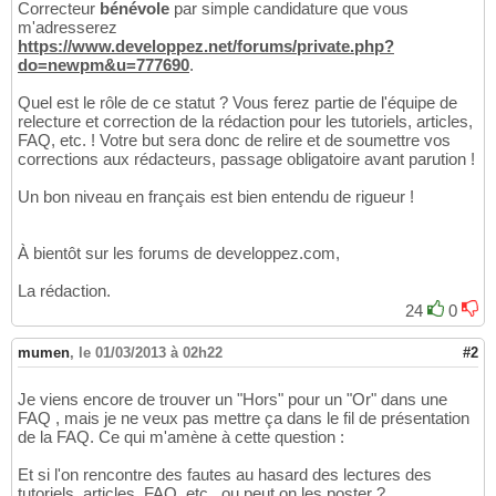
Correcteur
bénévole
par simple candidature que vous
m'adresserez
https://www.developpez.net/forums/private.php?
do=newpm&u=777690
.
Quel est le rôle de ce statut ? Vous ferez partie de l'équipe de
relecture et correction de la rédaction pour les tutoriels, articles,
FAQ, etc. ! Votre but sera donc de relire et de soumettre vos
corrections aux rédacteurs, passage obligatoire avant parution !
Un bon niveau en français est bien entendu de rigueur !
À bientôt sur les forums de developpez.com,
La rédaction.
24
0
mumen
,
le 01/03/2013 à 02h22
#2
Je viens encore de trouver un "Hors" pour un "Or" dans une
FAQ , mais je ne veux pas mettre ça dans le fil de présentation
de la FAQ. Ce qui m'amène à cette question :
Et si l'on rencontre des fautes au hasard des lectures des
tutoriels, articles, FAQ, etc., ou peut on les poster ?