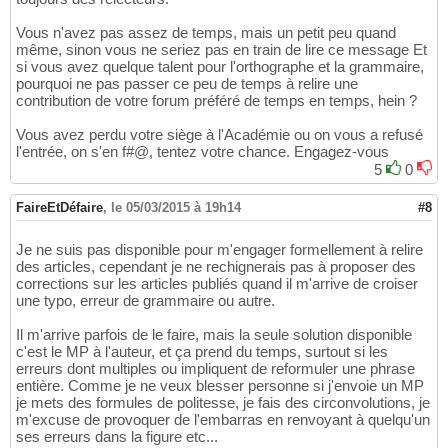
Vous n'avez pas assez de temps, mais un petit peu quand
même, sinon vous ne seriez pas en train de lire ce message Et
si vous avez quelque talent pour l'orthographe et la grammaire,
pourquoi ne pas passer ce peu de temps à relire une
contribution de votre forum préféré de temps en temps, hein ?
Vous avez perdu votre siège à l'Académie ou on vous a refusé
l'entrée, on s'en f#@, tentez votre chance. Engagez-vous
5
0
FaireEtDéfaire
,
le 05/03/2015 à 19h14
#8
Je ne suis pas disponible pour m'engager formellement à relire
des articles, cependant je ne rechignerais pas à proposer des
corrections sur les articles publiés quand il m'arrive de croiser
une typo, erreur de grammaire ou autre.
Il m'arrive parfois de le faire, mais la seule solution disponible
c'est le MP à l'auteur, et ça prend du temps, surtout si les
erreurs dont multiples ou impliquent de reformuler une phrase
entière. Comme je ne veux blesser personne si j'envoie un MP
je mets des formules de politesse, je fais des circonvolutions, je
m'excuse de provoquer de l'embarras en renvoyant à quelqu'un
ses erreurs dans la figure etc...