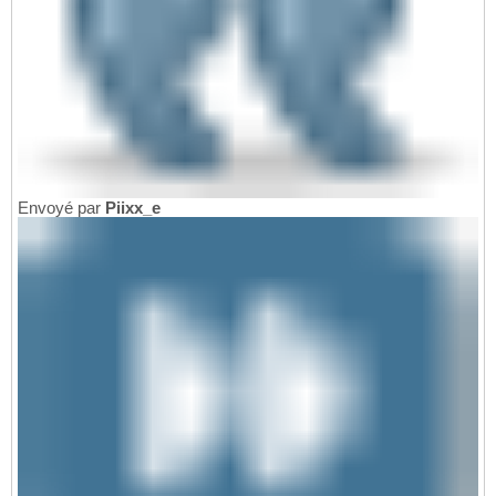
Envoyé par
Piixx_e