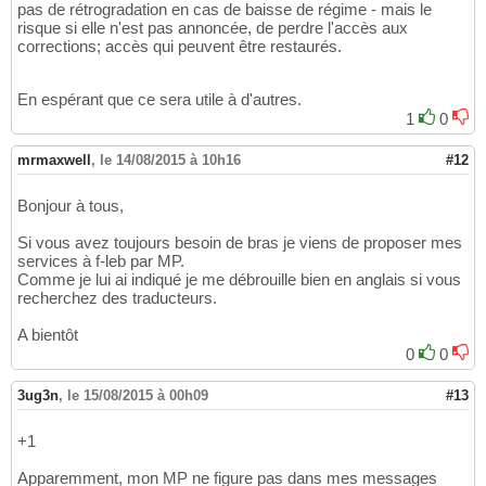
pas de rétrogradation en cas de baisse de régime - mais le
risque si elle n'est pas annoncée, de perdre l'accès aux
corrections; accès qui peuvent être restaurés.
En espérant que ce sera utile à d'autres.
1
0
mrmaxwell
,
le 14/08/2015 à 10h16
#12
Bonjour à tous,
Si vous avez toujours besoin de bras je viens de proposer mes
services à f-leb par MP.
Comme je lui ai indiqué je me débrouille bien en anglais si vous
recherchez des traducteurs.
A bientôt
0
0
3ug3n
,
le 15/08/2015 à 00h09
#13
+1
Apparemment, mon MP ne figure pas dans mes messages