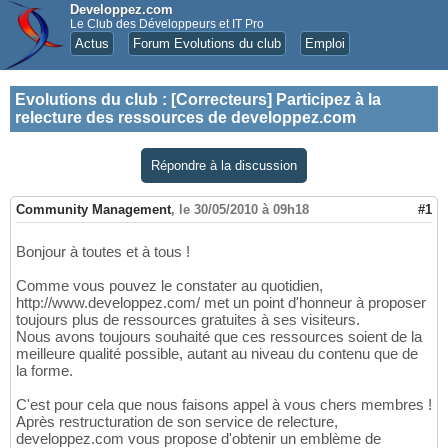
Developpez.com
Le Club des Développeurs et IT Pro
Actus
Forum Evolutions du club
Emploi
Evolutions du club
:
[Correcteurs] Participez à la
relecture des ressources de developpez.com
Répondre à la discussion
Community Management
,
le 30/05/2010 à 09h18
#1
Bonjour à toutes et à tous !
Comme vous pouvez le constater au quotidien,
http://www.developpez.com/ met un point d'honneur à proposer
toujours plus de ressources gratuites à ses visiteurs.
Nous avons toujours souhaité que ces ressources soient de la
meilleure qualité possible, autant au niveau du contenu que de
la forme.
C'est pour cela que nous faisons appel à vous chers membres !
Après restructuration de son service de relecture,
developpez.com vous propose d'obtenir un emblème de