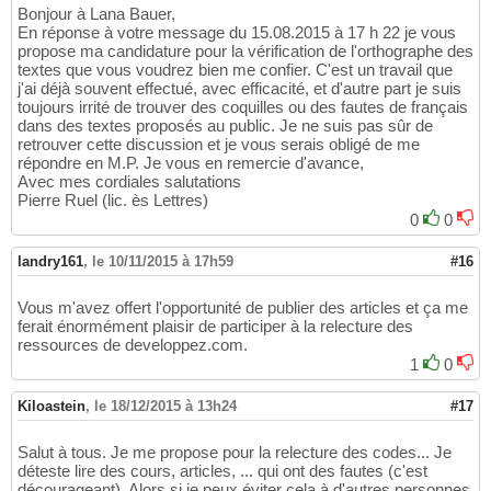
Bonjour à Lana Bauer,
En réponse à votre message du 15.08.2015 à 17 h 22 je vous
propose ma candidature pour la vérification de l'orthographe des
textes que vous voudrez bien me confier. C'est un travail que
j'ai déjà souvent effectué, avec efficacité, et d'autre part je suis
toujours irrité de trouver des coquilles ou des fautes de français
dans des textes proposés au public. Je ne suis pas sûr de
retrouver cette discussion et je vous serais obligé de me
répondre en M.P. Je vous en remercie d'avance,
Avec mes cordiales salutations
Pierre Ruel (lic. ès Lettres)
0
0
landry161
,
le 10/11/2015 à 17h59
#16
Vous m'avez offert l'opportunité de publier des articles et ça me
ferait énormément plaisir de participer à la relecture des
ressources de developpez.com.
1
0
Kiloastein
,
le 18/12/2015 à 13h24
#17
Salut à tous. Je me propose pour la relecture des codes... Je
déteste lire des cours, articles, ... qui ont des fautes (c'est
décourageant). Alors si je peux éviter cela à d'autres personnes