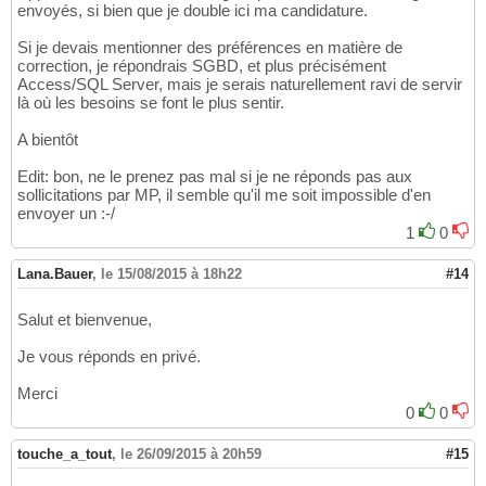
envoyés, si bien que je double ici ma candidature.
Si je devais mentionner des préférences en matière de
correction, je répondrais SGBD, et plus précisément
Access/SQL Server, mais je serais naturellement ravi de servir
là où les besoins se font le plus sentir.
A bientôt
Edit: bon, ne le prenez pas mal si je ne réponds pas aux
sollicitations par MP, il semble qu'il me soit impossible d'en
envoyer un :-/
1
0
Lana.Bauer
,
le 15/08/2015 à 18h22
#14
Salut et bienvenue,
Je vous réponds en privé.
Merci
0
0
touche_a_tout
,
le 26/09/2015 à 20h59
#15