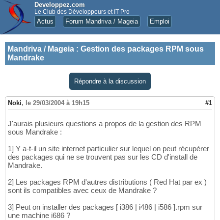
Developpez.com
Le Club des Développeurs et IT Pro
Actus
Forum Mandriva / Mageia
Emploi
Mandriva / Mageia
:
Gestion des packages RPM sous
Mandrake
Répondre à la discussion
Noki
,
le 29/03/2004 à 19h15
#1
J'aurais plusieurs questions a propos de la gestion des RPM
sous Mandrake :
1] Y a-t-il un site internet particulier sur lequel on peut récupérer
des packages qui ne se trouvent pas sur les CD d'install de
Mandrake.
2] Les packages RPM d'autres distributions ( Red Hat par ex )
sont ils compatibles avec ceux de Mandrake ?
3] Peut on installer des packages [ i386 | i486 | i586 ].rpm sur
une machine i686 ?