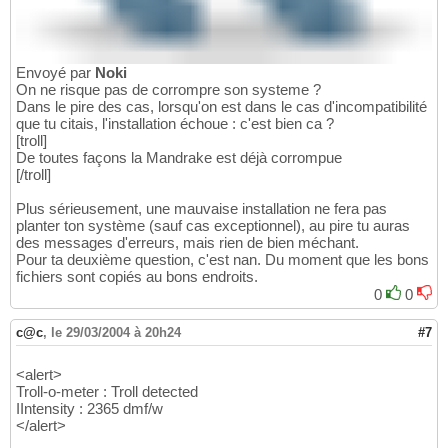
Envoyé par
Noki
On ne risque pas de corrompre son systeme ?
Dans le pire des cas, lorsqu'on est dans le cas d'incompatibilité
que tu citais, l'installation échoue : c'est bien ca ?
[troll]
De toutes façons la Mandrake est déjà corrompue
[/troll]
Plus sérieusement, une mauvaise installation ne fera pas
planter ton système (sauf cas exceptionnel), au pire tu auras
des messages d'erreurs, mais rien de bien méchant.
Pour ta deuxième question, c'est nan. Du moment que les bons
fichiers sont copiés au bons endroits.
0
0
c@c
,
le 29/03/2004 à 20h24
#7
<alert>
Troll-o-meter : Troll detected
IIntensity : 2365 dmf/w
</alert>