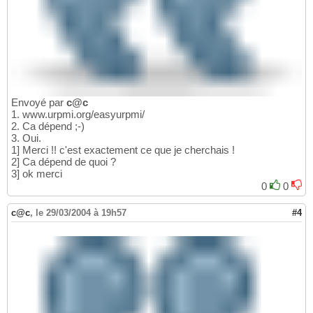
Envoyé par
c@c
1. www.urpmi.org/easyurpmi/
2. Ca dépend ;-)
3. Oui.
1] Merci !! c'est exactement ce que je cherchais !
2] Ca dépend de quoi ?
3] ok merci
0
0
c@c
,
le 29/03/2004 à 19h57
#4