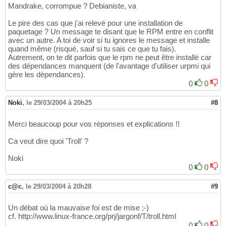
Mandrake, corrompue ? Debianiste, va
Le pire des cas que j'ai relevé pour une installation de
paquetage ? Un message te disant que le RPM entre en conflit
avec un autre. A toi de voir si tu ignores le message et installe
quand même (risqué, sauf si tu sais ce que tu fais).
Autrement, on te dit parfois que le rpm ne peut être installé car
des dépendances manquent (de l'avantage d'utiliser urpmi qui
gère les dépendances).
0
0
Noki
,
le 29/03/2004 à 20h25
#8
Merci beaucoup pour vos réponses et explications !!
Ca veut dire quoi 'Troll' ?
Noki
0
0
c@c
,
le 29/03/2004 à 20h28
#9
Un débat où la mauvaise foi est de mise ;-)
cf. http://www.linux-france.org/prj/jargonf/T/troll.html
0
0