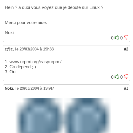
Hein ? a quoi vous voyez que je débute sur Linux ?
Merci pour votre aide.
Noki
0
0
c@c
,
le 29/03/2004 à 19h33
#2
1. www.urpmi.org/easyurpmi/
2. Ca dépend ;-)
3. Oui.
0
0
Noki
,
le 29/03/2004 à 19h47
#3