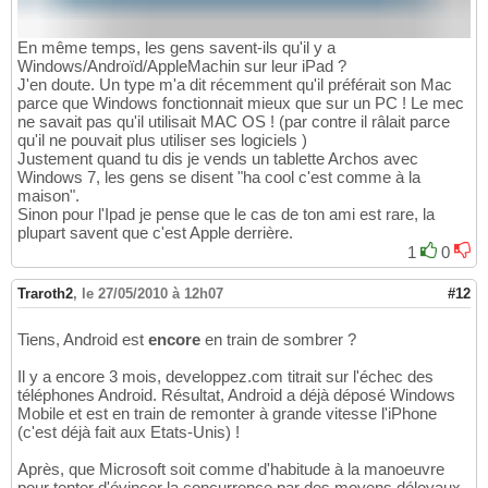
En même temps, les gens savent-ils qu'il y a
Windows/Androïd/AppleMachin sur leur iPad ?
J'en doute. Un type m'a dit récemment qu'il préférait son Mac
parce que Windows fonctionnait mieux que sur un PC ! Le mec
ne savait pas qu'il utilisait MAC OS ! (par contre il râlait parce
qu'il ne pouvait plus utiliser ses logiciels )
Justement quand tu dis je vends un tablette Archos avec
Windows 7, les gens se disent "ha cool c'est comme à la
maison".
Sinon pour l'Ipad je pense que le cas de ton ami est rare, la
plupart savent que c'est Apple derrière.
1
0
Traroth2
,
le 27/05/2010 à 12h07
#12
Tiens, Android est
encore
en train de sombrer ?
Il y a encore 3 mois, developpez.com titrait sur l'échec des
téléphones Android. Résultat, Android a déjà déposé Windows
Mobile et est en train de remonter à grande vitesse l'iPhone
(c'est déjà fait aux Etats-Unis) !
Après, que Microsoft soit comme d'habitude à la manoeuvre
pour tenter d'évincer la concurrence par des moyens déloyaux,