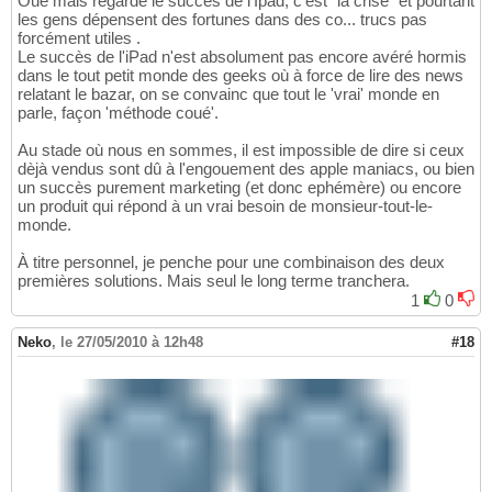
Oué mais regarde le succès de l'Ipad, c'est "la crise" et pourtant
les gens dépensent des fortunes dans des co... trucs pas
forcément utiles .
Le succès de l'iPad n'est absolument pas encore avéré hormis
dans le tout petit monde des geeks où à force de lire des news
relatant le bazar, on se convainc que tout le 'vrai' monde en
parle, façon 'méthode coué'.
Au stade où nous en sommes, il est impossible de dire si ceux
dèjà vendus sont dû à l'engouement des apple maniacs, ou bien
un succès purement marketing (et donc ephémère) ou encore
un produit qui répond à un vrai besoin de monsieur-tout-le-
monde.
À titre personnel, je penche pour une combinaison des deux
premières solutions. Mais seul le long terme tranchera.
1
0
Neko
,
le 27/05/2010 à 12h48
#18