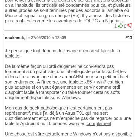
on a l'habitude. Ils ont déjà été condamnés pour ça, et plusieurs
autres procès se sont terminés par des accords à l'amiable où
Microsoft signait un gros chèque (Be). Il y a aussi des histoires
plus troubles, comme les aventures de l'OLPC au Nigéria...
1
0
nouknouk
,
le 27/05/2010 à 12h09
#13
Je pense que tout dépend de l'usage qu'on veut faire de la
tablette.
De la même façon qu'ordi de gamer ne conviendra pas
forcement à un graphiste, une tablette juste pour le surf et les
vidéos tirera avantage d'une archi ARM pour son petit poids et
son endurance. À l'inverse, une tablette x86 + win7 est bien
plus adaptée si on veut également s'en servir comme ordi
d'appoint facile à transporter ou faire tourner certains softs
uniquement disponible sous Windows.
Mon cas de geek pathologique n'est certainement pas
représentatif, mais j'ai déjà un Asus T91 qui me sert
quotidiennement et ça ne m'empêche pas de regarder pour une
tablette Android 9 ou 10 pouces wxga en
complément
.
Une chose est sûre actuellement: Windows n'est pas disponible