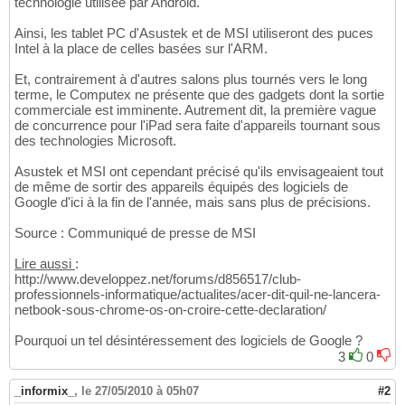
technologie utilisée par Android.
Ainsi, les tablet PC d'Asustek et de MSI utiliseront des puces
Intel à la place de celles basées sur l'ARM.
Et, contrairement à d'autres salons plus tournés vers le long
terme, le Computex ne présente que des gadgets dont la sortie
commerciale est imminente. Autrement dit, la première vague
de concurrence pour l'iPad sera faite d'appareils tournant sous
des technologies Microsoft.
Asustek et MSI ont cependant précisé qu'ils envisageaient tout
de même de sortir des appareils équipés des logiciels de
Google d'ici à la fin de l'année, mais sans plus de précisions.
Source : Communiqué de presse de MSI
Lire aussi
:
http://www.developpez.net/forums/d856517/club-
professionnels-informatique/actualites/acer-dit-quil-ne-lancera-
netbook-sous-chrome-os-on-croire-cette-declaration/
Pourquoi un tel désintéressement des logiciels de Google ?
3
0
_informix_
,
le 27/05/2010 à 05h07
#2