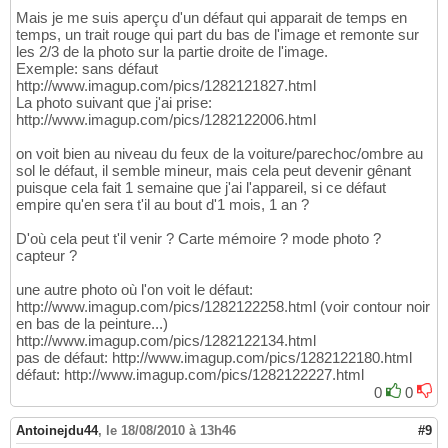
Mais je me suis aperçu d'un défaut qui apparait de temps en
temps, un trait rouge qui part du bas de l'image et remonte sur
les 2/3 de la photo sur la partie droite de l'image.
Exemple: sans défaut
http://www.imagup.com/pics/1282121827.html
La photo suivant que j'ai prise:
http://www.imagup.com/pics/1282122006.html
on voit bien au niveau du feux de la voiture/parechoc/ombre au
sol le défaut, il semble mineur, mais cela peut devenir gênant
puisque cela fait 1 semaine que j'ai l'appareil, si ce défaut
empire qu'en sera t'il au bout d'1 mois, 1 an ?
D'où cela peut t'il venir ? Carte mémoire ? mode photo ?
capteur ?
une autre photo où l'on voit le défaut:
http://www.imagup.com/pics/1282122258.html (voir contour noir
en bas de la peinture...)
http://www.imagup.com/pics/1282122134.html
pas de défaut: http://www.imagup.com/pics/1282122180.html
défaut: http://www.imagup.com/pics/1282122227.html
0
0
Antoinejdu44
,
le 18/08/2010 à 13h46
#9