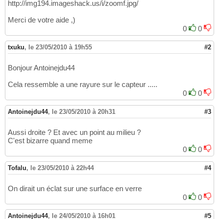
http://img194.imageshack.us/i/zoomf.jpg/
Merci de votre aide ,)
0
0
txuku
,
le 23/05/2010 à 19h55
#2
Bonjour Antoinejdu44
Cela ressemble a une rayure sur le capteur .....
0
0
Antoinejdu44
,
le 23/05/2010 à 20h31
#3
Aussi droite ? Et avec un point au milieu ?
C'est bizarre quand meme
0
0
Tofalu
,
le 23/05/2010 à 22h44
#4
On dirait un éclat sur une surface en verre
0
0
Antoinejdu44
,
le 24/05/2010 à 16h01
#5