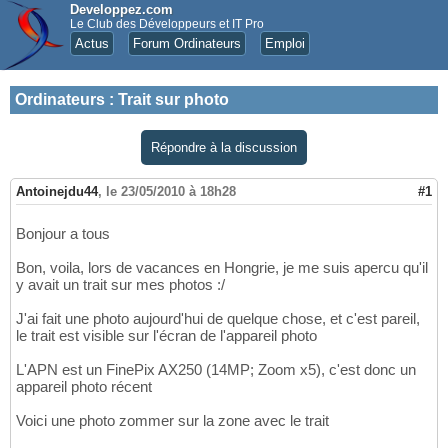
Developpez.com
Le Club des Développeurs et IT Pro
Actus
Forum Ordinateurs
Emploi
Ordinateurs
:
Trait sur photo
Répondre à la discussion
Antoinejdu44
,
le 23/05/2010 à 18h28
#1
Bonjour a tous
Bon, voila, lors de vacances en Hongrie, je me suis apercu qu'il
y avait un trait sur mes photos :/
J'ai fait une photo aujourd'hui de quelque chose, et c'est pareil,
le trait est visible sur l'écran de l'appareil photo
L'APN est un FinePix AX250 (14MP; Zoom x5), c'est donc un
appareil photo récent
Voici une photo zommer sur la zone avec le trait