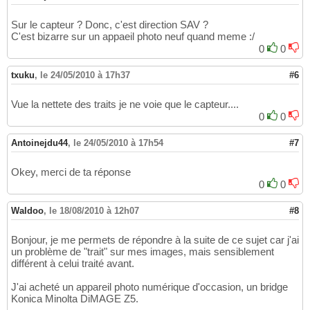
Sur le capteur ? Donc, c'est direction SAV ?
C'est bizarre sur un appaeil photo neuf quand meme :/
0
0
txuku
,
le 24/05/2010 à 17h37
#6
Vue la nettete des traits je ne voie que le capteur....
0
0
Antoinejdu44
,
le 24/05/2010 à 17h54
#7
Okey, merci de ta réponse
0
0
Waldoo
,
le 18/08/2010 à 12h07
#8
Bonjour, je me permets de répondre à la suite de ce sujet car j'ai
un problème de "trait" sur mes images, mais sensiblement
différent à celui traité avant.
J'ai acheté un appareil photo numérique d'occasion, un bridge
Konica Minolta DiMAGE Z5.