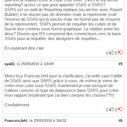
reporting? qu'est ce que peut apporter SSAS à SSRS?
SSRS est un outil de Reporting statique (ou ad-hoc avec Report
Builder) il ne stocke pas de données mais la représente (soit
l'inverse de SSAS qui la stocke mais ne fournit pas de moyens
de la représenter). SSRS permet de requêter les cubes et de
fournir leur contenu sous forme graphique. La relation entre les
deux? Disons que RS comprend des connecteurs vers la base
SSAS pour la requêter, des designers de requêtes...
En espérant être clair
0
0
aya02
,
le 25/05/2010 à 12h49
#5
Merci bcp FrancoisJehl pour la clarification, j'ai enfin saisi l'utilité
de SSAS ainsi que SARS grâce à vous, de même je viens de
créer mon cube sous SSAS maintenant je vais essayer de
l'utiliser comme un type de datasource dans SSRS pour créer
mon rapport (espérant que j'ai bien compris les choses??!!)
Cordialement
0
0
FrancoisJehl
,
le 25/05/2010 à 16h32
#6