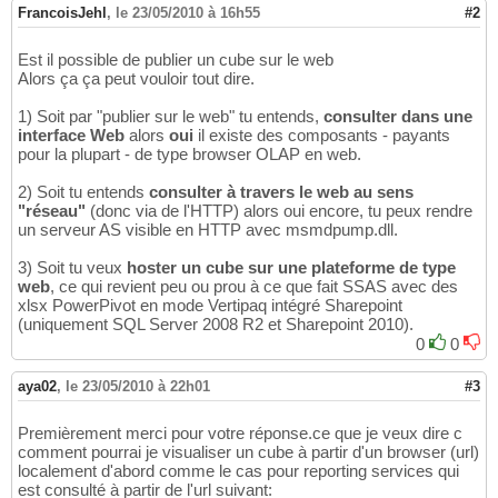
FrancoisJehl
,
le 23/05/2010 à 16h55
#2
Est il possible de publier un cube sur le web
Alors ça ça peut vouloir tout dire.
1) Soit par "publier sur le web" tu entends,
consulter dans une
interface Web
alors
oui
il existe des composants - payants
pour la plupart - de type browser OLAP en web.
2) Soit tu entends
consulter à travers le web au sens
"réseau"
(donc via de l'HTTP) alors oui encore, tu peux rendre
un serveur AS visible en HTTP avec msmdpump.dll.
3) Soit tu veux
hoster un cube sur une plateforme de type
web
, ce qui revient peu ou prou à ce que fait SSAS avec des
xlsx PowerPivot en mode Vertipaq intégré Sharepoint
(uniquement SQL Server 2008 R2 et Sharepoint 2010).
0
0
aya02
,
le 23/05/2010 à 22h01
#3
Premièrement merci pour votre réponse.ce que je veux dire c
comment pourrai je visualiser un cube à partir d'un browser (url)
localement d'abord comme le cas pour reporting services qui
est consulté à partir de l'url suivant: