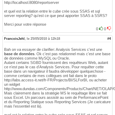
http://localhost:8080/reportserver
et quel est la relation entre le cube crée sous SSAS et sql
server reporting? qu'est ce que peut apporter SSAS à SSRS?
Merci pour votre réponse
0
0
FrancoisJehl
,
le 25/05/2010 à 12h18
#4
Bah on va essayer de clarifier: Analysis Services c'est une
base de données
. Ok c'est pas relationnel mais c'est une base
de données comme MySQL ou Oracle.
Autant certains SGBD fournissent des requêteurs Web, autant
ce n'est pas le cas d'Analysis Services. Pour requêter cette
base dans un navigateur il faudra développer quelquechose -
comme certains de mes collègues ont fait dans le proto
http://labs.access-it.net/fr-FR/Projects/BI/SLForBI, ou acheter
un widget
http://www.dundas.com/Components/Products/Chart/NET/OLAP
Mais clairement dans la stratégie MS le requêtage libre se fait
sous Excel. Un parcours assisté au sein de PerformancePoint
et du Reporting Statique sous Reporting Services (Je caricature
mais l'essentiel est là).
quel est la relation entre le cube crée sous SSAS et sql server