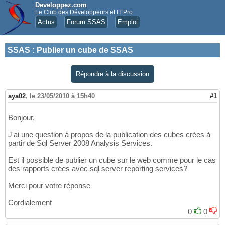
Developpez.com
Le Club des Développeurs et IT Pro
Actus
Forum SSAS
Emploi
SSAS
:
Publier un cube de SSAS
Répondre à la discussion
aya02
,
le 23/05/2010 à 15h40
#1
Bonjour,
J'ai une question à propos de la publication des cubes crées à
partir de Sql Server 2008 Analysis Services.
Est il possible de publier un cube sur le web comme pour le cas
des rapports crées avec sql server reporting services?
Merci pour votre réponse
Cordialement
0
0