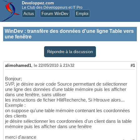
Developpez.com
Le Club des Développeurs et IT Pro
Actus
Forum WinDev
Emploi
WinDev
:
transfère des données d'une ligne Table vers
une fenêtre
Répondre à la discussion
alimohamed1
,
le 22/05/2010 à 21h32
#1
Bonjour;
SVP, je désire avoir code Source permettant de sélectionner
une ligne des données d'une table mémoire puis les afficher
dans une fenêtre, sans utiliser
les instructions de fichier HlitRecherche, Si Htrouve alors...
Exemple :
on suppose qu'une table mémoire contenant les coordonnées
des clients
je désire sélectionner les coordonnées d'un client dans la table
mémoire puis les afficher dans une fenêtre
merci d'avance