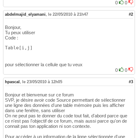
0
0
abdelmajid_elyamani
,
le 22/05/2010 à 21h47
#2
Bonjour,
Tu peux utiliser
Code :
Table
[
i,j
]
pour sélectionner la cellule que tu veux
0
0
hpascal
,
le 23/05/2010 à 12h05
#3
Bonjour et bienvenue sur ce forum
SVP, je désire avoir code Source permettant de sélectionner
une ligne des données d'une table mémoire puis les afficher
dans une fenêtre, sans utiliser
On ne peut pas te donner du code tout fait, d'abord parce que
ce n'est pas l'objectif de ce forum, mais aussi parce qu'on de
connait pas ton application ni son contexte.
Pour accéder à un information de la ligne sélectionnée d'une