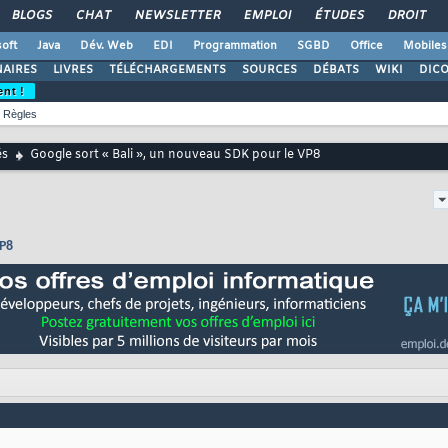
BLOGS
CHAT
NEWSLETTER
EMPLOI
ÉTUDES
DROIT
oft
Java
Dév. Web
EDI
Programmation
SGBD
Office
Mobiles
AIRES
LIVRES
TÉLÉCHARGEMENTS
SOURCES
DÉBATS
WIKI
DIC
ent !
Règles
és
Google sort « Bali », un nouveau SDK pour le VP8
VP8