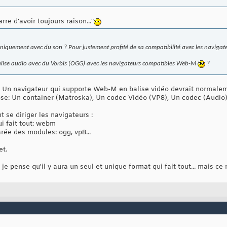
arre d'avoir toujours raison..."
 uniquement avec du son ? Pour justement profité de sa compatibilité avec les navigate
 balise audio avec du Vorbis (OGG) avec les navigateurs compatibles Web-M
?
. Un navigateur qui supporte Web-M en balise vidéo devrait normaleme
se: Un container (Matroska), Un codec Vidéo (VP8), Un codec (Audio)
t se diriger les navigateurs :
ui fait tout: webm
rée des modules: ogg, vp8...
et.
 je pense qu'il y aura un seul et unique format qui fait tout... mais ce 