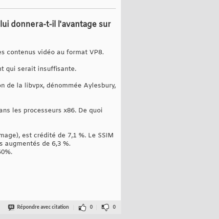
i donnera-t-il l'avantage sur
des contenus vidéo au format VP8.
 qui serait insuffisante.
ion de la libvpx, dénommée Aylesbury,
ans les processeurs x86. De quoi
image), est crédité de 7,1 %. Le SSIM
ats augmentés de 6,3 %.
60%.
Répondre avec citation
0
0