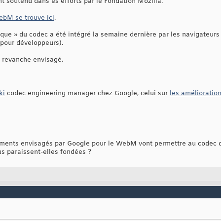
nt soutenu dans es efforts par le Fondation Mozilla.
bM se trouve ici
.
ique » du codec a été intégré la semaine dernière par les navigateurs
 pour développeurs).
n revanche envisagé.
ki
codec engineering manager chez Google, celui sur
les amélioratio
nts envisagés par Google pour le WebM vont permettre au codec de f
ous paraissent-elles fondées ?