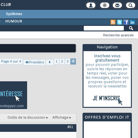
CLUB
Systèmes
O
HUMOUR
Recherche avancée
Navigation
Inscrivez-vous
gratuitement
Page 4 sur 4
1
2
3
4
Première
pour pouvoir participer,
suivre les réponses en
temps réel, voter pour
les messages, poser vos
propres questions et
recevoir la newsletter
Outils de la discussion
Affichage
#61