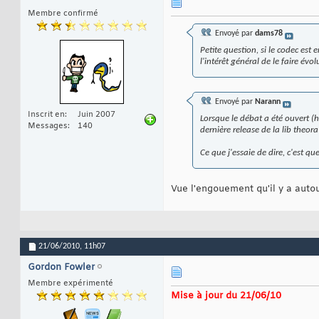
Membre confirmé
Envoyé par
dams78
Petite question, si le codec est
l'intérêt général de le faire év
Envoyé par
Narann
Inscrit en
Juin 2007
Lorsque le débat a été ouvert (
Messages
140
dernière release de la lib theo
Ce que j'essaie de dire, c'est 
Vue l'engouement qu'il y a autou
21/06/2010,
11h07
Gordon Fowler
Membre expérimenté
Mise à jour du 21/06/10