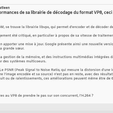
atleen
mances de sa librairie de décodage du format VP8, ceci lu
, se trouve la librairie libvpx, qui permet d'encoder et de décoder 
gement été critiqué, en particulier à propos de sa vitesse de traitement
en apporter une mise à jour. Google présente ainsi une nouvelle vers
sa grande sœur.
a gestion de la mémoire, et des instructions multimédias intégrées d
ur des systèmes multicoeurs.
 Le PSNR (Peak Signal to Noise Ratio, qui mesure la distorsion d’une 
are l’image encodée et sa source) n'est pas en reste, avec des résult
ruit ou de ralentissements, ces améliorations peuvent même être de 
s au VP8 de prendre le pas sur son concurrent, l'H.264 ?