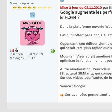
Membre éprouvé
Mise à jour du 02.11.2010
par K
Google augmente les perfor
le H.264 ?
Dans la plateforme ouverte WebM
Cet outil offert par Google a lar
Cependant, son éditeur vient d'
qui serait 28% plus rapide que 
Inscrit en
Juillet 2009
Mountain View aurait amélioré l
Messages
1 547
optimiser le fonctionnement po
Autre amélioration : l'encodeur.
(Structural SIMilarity, qui comp
Sur des vidéos souffrantes de b
Source : Google
Ces avancées permettront-elle