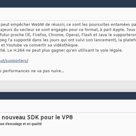
ui peut empêcher WebM de réussir, ce sont les poursuites entamées 
ajeurs du secteur se sont engagés pour ce format, à part Apple. Tous 
tur proche (IE, Firefox, Chrome, Opera), Flash et Java le supporteront,
 l'a supporté dans les jours qui ont suivi son lancement), la plat
, et Youtube va convertir sa vidéothèque.
é. Le H.264 ne peut plus gagner qu'en utilisant la voie légale.
ut/supporters/
s performances ne va pas nuire...
un nouveau SDK pour le VP8
sse d'encodage et en qualité