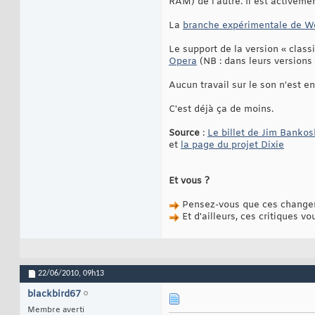
RAM) de l'autre. Il est activeme
La
branche expérimentale de We
Le support de la version « class
Opera
(NB : dans leurs versions
Aucun travail sur le son n'est e
C'est déjà ça de moins.
Source
:
Le billet de Jim Bankos
et
la page du projet Dixie
Et vous ?
Pensez-vous que ces changeme
Et d'ailleurs, ces critiques v
22/06/2010,
09h13
blackbird67
Membre averti