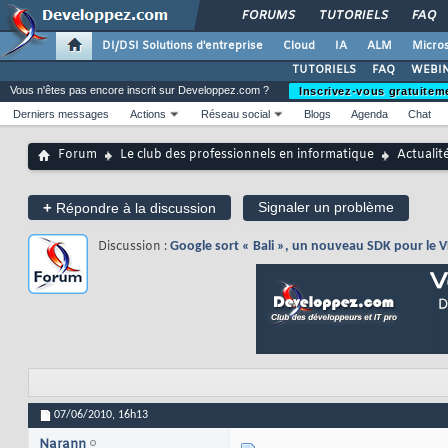
FORUMS
TUTORIELS
FAQ
DI/DSI Solutions d'entreprise
Cloud
IA
ALM
Micros
TUTORIELS
FAQ
WEBIN
Vous n'êtes pas encore inscrit sur Developpez.com ?
Inscrivez-vous gratuitem
Derniers messages
Actions
Réseau social
Blogs
Agenda
Chat
Forum
Le club des professionnels en informatique
Actualit
+
Signaler un problème
Répondre à la discussion
Discussion :
Google sort « Bali », un nouveau SDK pour le 
07/06/2010,
16h13
Narann