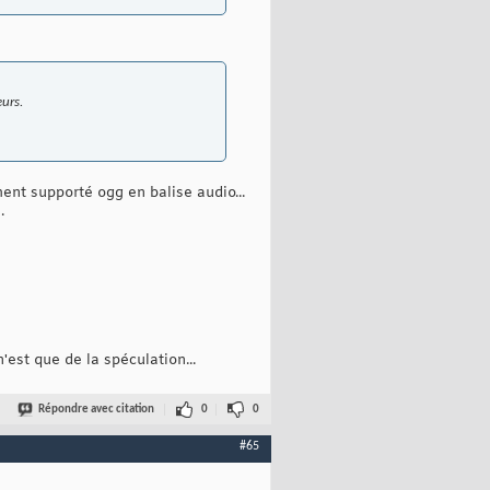
urs.
nt supporté ogg en balise audio...
.
n'est que de la spéculation...
Répondre avec citation
0
0
#65