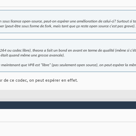
 en sous licence open-source, peut-on espérer une amélioration de celui-ci? Surtout si t
oluer (peut-être sous forme de fork, mais tant que ça reste open source c'est pas grave).
h264 ou codec libre), theora a fait un bond en avant en terme de qualité (même si c'é
ra était quand même une grosse avancée).
que maintenant que VP8 est "libre" (pas seulement open source), on peut espérer la mê
r de ce codec, on peut espérer en effet.