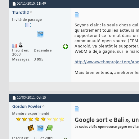
03/11/2010,
11h49
Traroth2
Invité de passage
Soyons clair : la seule chose q
qu'autrement tous les acteurs m
supporteront ce format dans un fu
communauté open-source (FFMpeg
Android, va bientôt le supporter
Inscrit en
Décembre
WebM a déjà gagné, sur le march
2003
Messages
3 995
http://www.webmproject.org/abo
Mais bien entendu, améliorer le
10/03/2011,
08h15
Gordon Fowler
Membre expérimenté
Google sort « Bali », 
Le codec vidéo open-source gagne en vite
Inscrit en
Juillet 2009