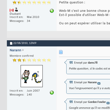
Petite question :
Web-M c'est une bonne chose pou
Étudiant
Est-il possible d'utiliser Web-M
Inscrit en
Mai 2010
Messages
34
Ou on peut espérer utiliser la 
22/06/2010,
12h09
Narann
Membre confirmé
Envoyé par
dams78
Petite question, si le codec est
Envoyé par
Narann
Vue l'engouement qu'il y a auto
Inscrit en
Juin 2007
Messages
140
Envoyé par
Gordon Fowler
Google annonce qu'il va modifie