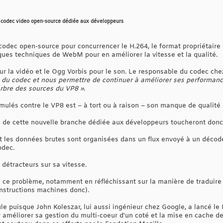
 codec video open-source dédiée aux développeurs
codec open-source pour concurrencer le H.264, le format propriétair
tiques techniques de WebM pour en améliorer la vitesse et la qualité.
r la vidéo et le Ogg Vorbis pour le son. Le responsable du codec chez
té du codec et nous permettre de continuer à améliorer ses performanc
arbre des sources du VP8 »
.
mulés contre le VP8 est – à tort ou à raison – son manque de qualité
de cette nouvelle branche dédiée aux développeurs toucheront donc 
 les données brutes sont organisées dans un flux envoyé à un décodeur
odec.
détracteurs sur sa vitesse.
 ce problème, notamment en réfléchissant sur la manière de traduire 
nstructions machines donc).
le puisque John Koleszar, lui aussi ingénieur chez Google, a lancé le Pr
améliorer sa gestion du multi-coeur d'un coté et la mise en cache des