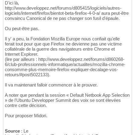
D'ici là,
http://www.developpez.net/forums/d805415/logiciels/autres-
logiciels/internet/firefox/bientot-beta-firefox-4-0-a/ aura peut-être
convaincu Canonical de ne pas changer son fusil d'épaule.
Ou peut-être pas.
Il y' a peu, la Fondation Mozilla Europe nous confiait qu'elle
ferait tout pour que que Firefox ne devienne pas une victime
collatérale de la guerre des navigateurs entre Chrome et
Internet Explorer.
(lire par ailleurs : http://www.developpez.net/forums/d860268-
6/club-professionnels-informatique/actualites/mozilla-chrome-
consomme-plus-memoire-firefox-expliquer-decalage-vos-
retours/#post5022133).
Il va maintenant falloir commencer à le prouver.
A noter que pendant la session « Default Netbook App Selection
» de l'Ubuntu Developper Summit des voix se sont élevées
contre cette décision.
Pour proposer Midori.
Source
: Le