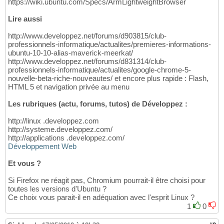
https://wiki.ubuntu.com/Specs/ArmLightweightBrowser
Lire aussi
http://www.developpez.net/forums/d903815/club-
professionnels-informatique/actualites/premieres-informations-
ubuntu-10-10-alias-maverick-meerkat/
http://www.developpez.net/forums/d831314/club-
professionnels-informatique/actualites/google-chrome-5-
nouvelle-beta-riche-nouveautes/ et encore plus rapide : Flash,
HTML 5 et navigation privée au menu
Les rubriques (actu, forums, tutos) de Développez :
http://linux .developpez.com
http://systeme.developpez.com/
http://applications .developpez.com/
Développement Web
Et vous ?
Si Firefox ne réagit pas, Chromium pourrait-il être choisi pour
toutes les versions d'Ubuntu ?
Ce choix vous parait-il en adéquation avec l'esprit Linux ?
1
0