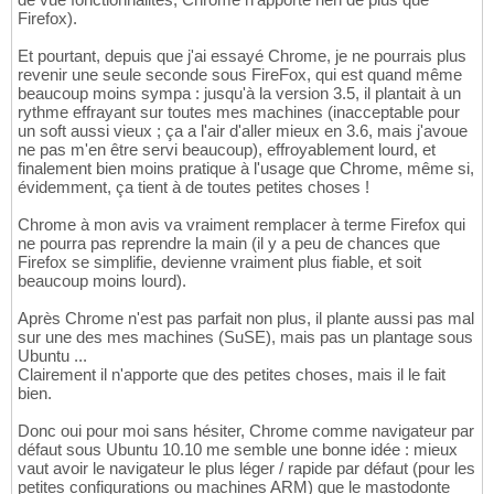
Firefox).
Et pourtant, depuis que j'ai essayé Chrome, je ne pourrais plus
revenir une seule seconde sous FireFox, qui est quand même
beaucoup moins sympa : jusqu'à la version 3.5, il plantait à un
rythme effrayant sur toutes mes machines (inacceptable pour
un soft aussi vieux ; ça a l'air d'aller mieux en 3.6, mais j'avoue
ne pas m'en être servi beaucoup), effroyablement lourd, et
finalement bien moins pratique à l'usage que Chrome, même si,
évidemment, ça tient à de toutes petites choses !
Chrome à mon avis va vraiment remplacer à terme Firefox qui
ne pourra pas reprendre la main (il y a peu de chances que
Firefox se simplifie, devienne vraiment plus fiable, et soit
beaucoup moins lourd).
Après Chrome n'est pas parfait non plus, il plante aussi pas mal
sur une des mes machines (SuSE), mais pas un plantage sous
Ubuntu ...
Clairement il n'apporte que des petites choses, mais il le fait
bien.
Donc oui pour moi sans hésiter, Chrome comme navigateur par
défaut sous Ubuntu 10.10 me semble une bonne idée : mieux
vaut avoir le navigateur le plus léger / rapide par défaut (pour les
petites configurations ou machines ARM) que le mastodonte