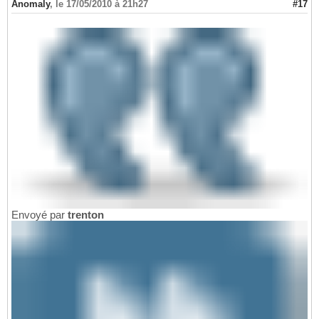
Anomaly
,
le 17/05/2010 à 21h27
#17
Envoyé par
trenton