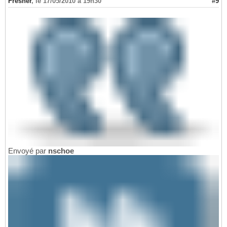
Fresher
,
le 17/05/2010 à 19h30
#9
Envoyé par
nschoe