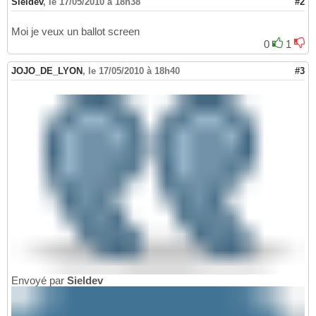
Sieldev
,
le 17/05/2010 à 18h38
#2
Moi je veux un ballot screen
0
1
JOJO_DE_LYON
,
le 17/05/2010 à 18h40
#3
Envoyé par
Sieldev