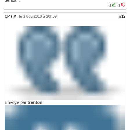
défaut...
0
0
CP / M
,
le 17/05/2010 à 20h59
#12
Envoyé par
trenton