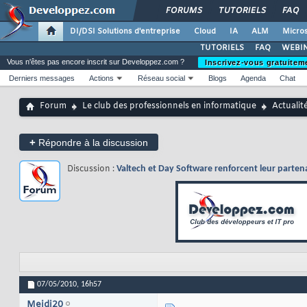
FORUMS
TUTORIELS
FAQ
DI/DSI Solutions d'entreprise
Cloud
IA
ALM
Micros
TUTORIELS
FAQ
WEBIN
Vous n'êtes pas encore inscrit sur Developpez.com ?
Inscrivez-vous gratuitem
Derniers messages
Actions
Réseau social
Blogs
Agenda
Chat
Forum
Le club des professionnels en informatique
Actualit
+
Répondre à la discussion
Discussion :
Valtech et Day Software renforcent leur parten
07/05/2010,
16h57
Mejdi20