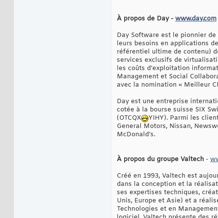
À propos de Day -
www.day.com
Day Software est le pionnier de
leurs besoins en applications d
référentiel ultime de contenu) 
services exclusifs de virtualisa
les coûts d’exploitation inform
Management et Social Collaborat
avec la nomination « Meilleur
Day est une entreprise internati
cotée à la bourse suisse SIX Sw
(OTCQX
YIHY). Parmi les clie
General Motors, Nissan, Newswee
McDonald’s.
À propos du groupe Valtech
-
ww
Créé en 1993, Valtech est aujour
dans la conception et la réalisa
ses expertises techniques, créat
Unis, Europe et Asie) et a réali
Technologies et en Management,
logiciel, Valtech présente des r