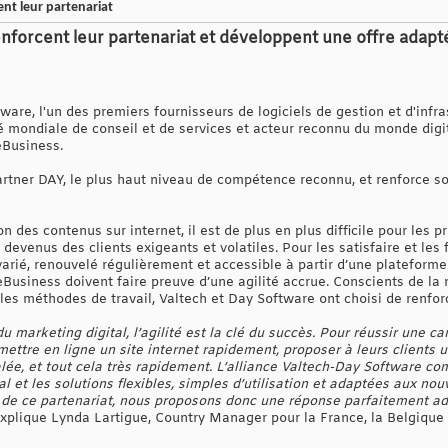
nt leur partenariat
nforcent leur partenariat et développent une offre adapt
are, l'un des premiers fournisseurs de logiciels de gestion et d'infr
é mondiale de conseil et de services et acteur reconnu du monde digita
eBusiness.
artner DAY, le plus haut niveau de compétence reconnu, et renforce s
on des contenus sur internet, il est de plus en plus difficile pour les 
 devenus des clients exigeants et volatiles. Pour les satisfaire et les f
varié, renouvelé régulièrement et accessible à partir d’une plateform
eBusiness doivent faire preuve d’une agilité accrue. Conscients de la
es méthodes de travail, Valtech et Day Software ont choisi de renforc
u marketing digital, l’agilité est la clé du succès. Pour réussir une 
ettre en ligne un site internet rapidement, proposer à leurs clients un
lée, et tout cela très rapidement. L’alliance Valtech-Day Software com
al et les solutions flexibles, simples d’utilisation et adaptées aux no
rs de ce partenariat, nous proposons donc une réponse parfaitement 
explique Lynda Lartigue, Country Manager pour la France, la Belgiqu