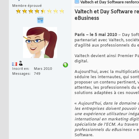
Valtech et Day Software renforce
Membre éprouvé
Valtech et Day Software re
eBusiness
Paris – le 5 mai 2010
– Day Softw
partenariat avec Valtech, sociét
d’agilité aux professionnels du 
Valtech devient ainsi Premier P
digital.
Inscrit en
Mars 2010
Aujourd’hui, avec la multiplicati
Messages
749
séduire les internautes, qui sont
proposer un contenu pertinent, 
attentes, les professionnels du 
solutions adaptées à ces nouvell
«
Aujourd’hui, dans le domaine d
les entreprises doivent pouvoir m
une expérience utilisateur inéga
international en marketing digit
spécialiste de l’ECM. Au trave
professionnels du eBusiness
» 
Software.