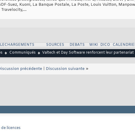
GDF-Suez, Kuoni, La Banque Postale, La Poste, Louis Vuitton, Manpowe
ravelocity,....
ELECHARGEMENTS
SOURCES
DEBATS
WIKI
DICO
CALENDRIE
és
Communiqués
Valtech et Day Software renforcent leur partenariat
iscussion précédente
|
Discussion suivante
»
 de licences