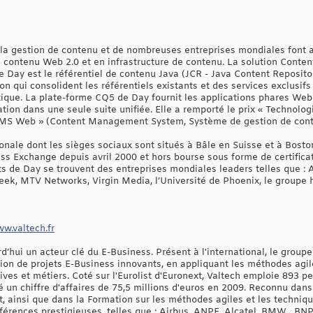
 la gestion de contenu et de nombreuses entreprises mondiales font 
e contenu Web 2.0 et en infrastructure de contenu. La solution Conte
de Day est le référentiel de contenu Java (JCR - Java Content Reposit
tion qui consolident les référentiels existants et des services exclusi
atique. La plate-forme CQ5 de Day fournit les applications phares W
ion dans une seule suite unifiée. Elle a remporté le prix « Technolog
 CMS Web » (Content Management System, Système de gestion de cont
onale dont les sièges sociaux sont situés à Bâle en Suisse et à Bosto
iss Exchange depuis avril 2000 et hors bourse sous forme de certific
nts de Day se trouvent des entreprises mondiales leaders telles que :
k, MTV Networks, Virgin Media, l’Université de Phoenix, le groupe hô
w.valtech.fr
d’hui un acteur clé du E-Business. Présent à l'international, le grou
tion de projets E-Business innovants, en appliquant les méthodes agiles
ives et métiers. Coté sur l'Eurolist d'Euronext, Valtech emploie 893 p
sé un chiffre d'affaires de 75,5 millions d'euros en 2009. Reconnu dans
 ainsi que dans la Formation sur les méthodes agiles et les techni
éférences prestigieuses, telles que : Airbus, ANPE, Alcatel, BMW , BNP