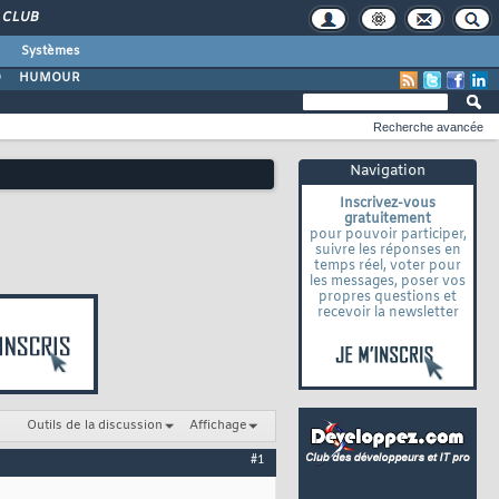
CLUB
Systèmes
O
HUMOUR
Recherche avancée
Navigation
Inscrivez-vous
gratuitement
pour pouvoir participer,
suivre les réponses en
temps réel, voter pour
les messages, poser vos
propres questions et
recevoir la newsletter
Outils de la discussion
Affichage
#1