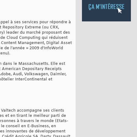
appel à ses services pour répondre à
nt Repository Extreme (ou CRX,
ory) leader du marché proposant des
fs de Cloud Computing qui réduisent
eb Content Management, Digital Asset
ie de l’année » 2009 d’InfoWorld
enu).
n dans le Massachusetts. Elle est
at American Depositary Receipts
 Adobe, Audi, Volkswagen, Daimler,
telier InterContinental et
pe Valtech accompagne ses clients
 et en tirant le meilleur parti de
ersonnes à travers le monde (Etats-
 le conseil en E-Business, en
ques innovantes de développement
, Crédit Agricole SA, Darty, Dassault