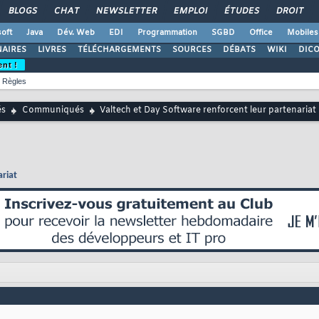
BLOGS
CHAT
NEWSLETTER
EMPLOI
ÉTUDES
DROIT
oft
Java
Dév. Web
EDI
Programmation
SGBD
Office
Mobiles
AIRES
LIVRES
TÉLÉCHARGEMENTS
SOURCES
DÉBATS
WIKI
DIC
ent !
Règles
és
Communiqués
Valtech et Day Software renforcent leur partenariat
ariat