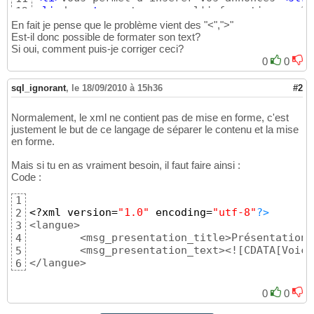
<li
>
de 
<strong
>
trouverez l'information en 3 
12
</ul
>
13
En fait je pense que le problème vient des "<",">"
</msg_presentation_text
>
14
Est-il donc possible de formater son text?
</langue
>
Si oui, comment puis-je corriger ceci?
15
0
0
sql_ignorant
,
le 18/09/2010 à 15h36
#2
Normalement, le xml ne contient pas de mise en forme, c'est
justement le but de ce langage de séparer le contenu et la mise
en forme.
Mais si tu en as vraiment besoin, il faut faire ainsi :
Code :
1
<?xml version=
"1.0"
 encoding=
"utf-8"
?>
2
<langue>

3
        <msg_presentation_title>Présentation 
4
        <msg_presentation_text><![CDATA[Voici
5
</langue>
6
0
0