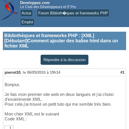
Developpez.com
Le Club des Développeurs et IT Pro
Actus
Forum Biblioth�ques et frameworks PHP
Emploi
Bibliothèques et frameworks PHP
:
[XML]
[Débutant]Comment ajouter des balise html dans un
fichier XML
Répondre à la discussion
pierrot10
,
le 06/05/2010 à 19h14
#1
Bonjour,
Je fais mon premier site web en deux langues et j'ai choisi
d'exoérimenté XML.
Pour cela j'ai trouvé un petit tuto qui me semble très bien.
Mon chier XML est le suivant
Code XML :
1