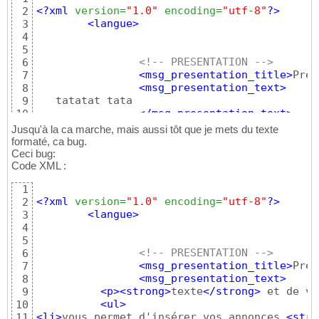
<?xml
version
=
"1.0"
encoding
=
"utf-8"
?>
2
<langue
>
3
4
5
<!-- PRESENTATION -->
6
<msg_presentation_title
>
Prés
7
<msg_presentation_text
>
8
   tatatat tata

9
</msg_presentation_text
>
10
</langue
>
11
Jusqu'à la ca marche, mais aussi tôt que je mets du texte
formaté, ca bug.
Ceci bug:
Code XML :
1
<?xml
version
=
"1.0"
encoding
=
"utf-8"
?>
2
<langue
>
3
4
5
<!-- PRESENTATION -->
6
<msg_presentation_title
>
Prés
7
<msg_presentation_text
>
8
<p
>
<strong
>
texte
</strong
>
 et de vo
9
<ul
>
10
<li
>
vous permet d'insérer vos annonces 
<stro
11