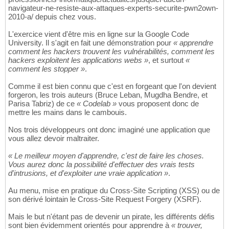
navigateur-ne-resiste-aux-attaques-experts-securite-pwn2own-
2010-a/ depuis chez vous.
L'exercice vient d'être mis en ligne sur la Google Code
University. Il s'agit en fait une démonstration pour
« apprendre
comment les hackers trouvent les vulnérabilités, comment les
hackers exploitent les applications webs »
, et surtout
«
comment les stopper »
.
Comme il est bien connu que c'est en forgeant que l'on devient
forgeron, les trois auteurs (Bruce Leban, Mugdha Bendre, et
Parisa Tabriz) de ce
« Codelab »
vous proposent donc de
mettre les mains dans le cambouis.
Nos trois développeurs ont donc imaginé une application que
vous allez devoir maltraiter.
« Le meilleur moyen d'apprendre, c'est de faire les choses.
Vous aurez donc la possibilité d'effectuer des vrais tests
d'intrusions, et d'exploiter une vraie application »
.
Au menu, mise en pratique du Cross-Site Scripting (XSS) ou de
son dérivé lointain le Cross-Site Request Forgery (XSRF).
Mais le but n'étant pas de devenir un pirate, les différents défis
sont bien évidemment orientés pour apprendre à
« trouver,