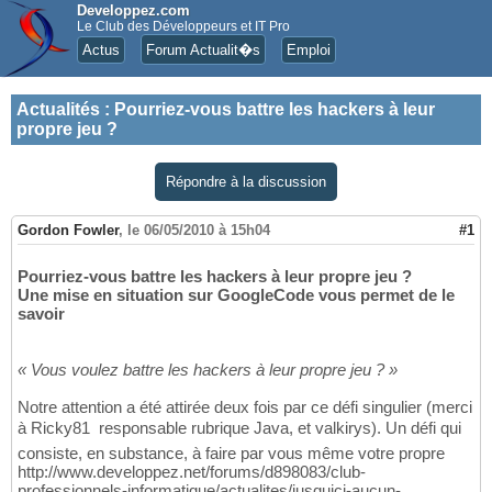
Developpez.com
Le Club des Développeurs et IT Pro
Actus
Forum Actualit�s
Emploi
Actualités
:
Pourriez-vous battre les hackers à leur
propre jeu ?
Répondre à la discussion
Gordon Fowler
,
le 06/05/2010 à 15h04
#1
Pourriez-vous battre les hackers à leur propre jeu ?
Une mise en situation sur GoogleCode vous permet de le
savoir
« Vous voulez battre les hackers à leur propre jeu ? »
Notre attention a été attirée deux fois par ce défi singulier (merci
à Ricky81  responsable rubrique Java, et valkirys). Un défi qui
consiste, en substance, à faire par vous même votre propre
http://www.developpez.net/forums/d898083/club-
professionnels-informatique/actualites/jusquici-aucun-