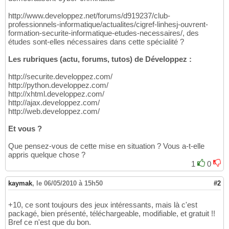
http://www.developpez.net/forums/d919237/club-
professionnels-informatique/actualites/cigref-linhesj-ouvrent-
formation-securite-informatique-etudes-necessaires/, des
études sont-elles nécessaires dans cette spécialité ?
Les rubriques (actu, forums, tutos) de Développez :
http://securite.developpez.com/
http://python.developpez.com/
http://xhtml.developpez.com/
http://ajax.developpez.com/
http://web.developpez.com/
Et vous ?
Que pensez-vous de cette mise en situation ? Vous a-t-elle
appris quelque chose ?
1
0
kaymak
,
le 06/05/2010 à 15h50
#2
+10, ce sont toujours des jeux intéressants, mais là c'est
packagé, bien présenté, téléchargeable, modifiable, et gratuit !!
Bref ce n'est que du bon.