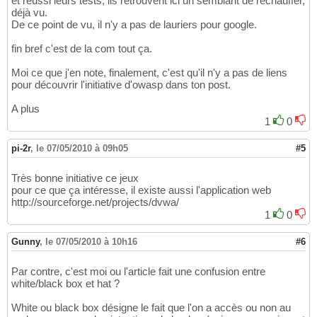
et réussi leurs tests, ils retrouvent ici un semblant de réchauffer,
déjà vu.
De ce point de vu, il n'y a pas de lauriers pour google.
fin bref c'est de la com tout ça.
Moi ce que j'en note, finalement, c'est qu'il n'y a pas de liens
pour découvrir l'initiative d'owasp dans ton post.
A plus
1
0
pi-2r
,
le 07/05/2010 à 09h05
#5
Très bonne initiative ce jeux
pour ce que ça intéresse, il existe aussi l'application web
http://sourceforge.net/projects/dvwa/
1
0
Gunny
,
le 07/05/2010 à 10h16
#6
Par contre, c'est moi ou l'article fait une confusion entre
white/black box et hat ?
White ou black box désigne le fait que l'on a accès ou non au