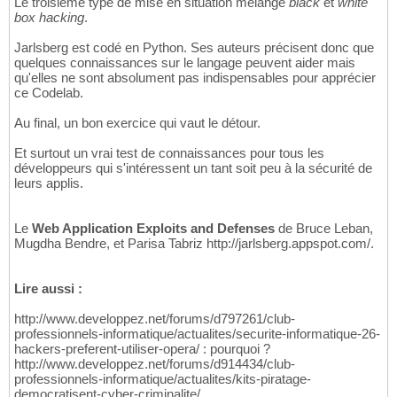
Le troisième type de mise en situation mélange
black
et
white
box hacking
.
Jarlsberg est codé en Python. Ses auteurs précisent donc que
quelques connaissances sur le langage peuvent aider mais
qu'elles ne sont absolument pas indispensables pour apprécier
ce Codelab.
Au final, un bon exercice qui vaut le détour.
Et surtout un vrai test de connaissances pour tous les
développeurs qui s'intéressent un tant soit peu à la sécurité de
leurs applis.
Le
Web Application Exploits and Defenses
de Bruce Leban,
Mugdha Bendre, et Parisa Tabriz http://jarlsberg.appspot.com/.
Lire aussi :
http://www.developpez.net/forums/d797261/club-
professionnels-informatique/actualites/securite-informatique-26-
hackers-preferent-utiliser-opera/ : pourquoi ?
http://www.developpez.net/forums/d914434/club-
professionnels-informatique/actualites/kits-piratage-
democratisent-cyber-criminalite/