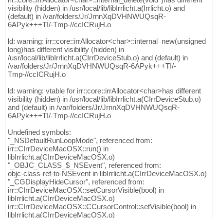
visibility (hidden) in /usr/local/lib/libIrrlicht.a(Irrlicht.o) and
(default) in /var/folders/Jr/JrnnXqDVHNWUQsqR-
6APyk+++TI/-Tmp-//ccICRujH.o
ld: warning: irr::core::irrAllocator<char>::internal_new(unsigned
long)has different visibility (hidden) in
/usr/local/lib/libIrrlicht.a(CIrrDeviceStub.o) and (default) in
/var/folders/Jr/JrnnXqDVHNWUQsqR-6APyk+++TI/-
Tmp-//ccICRujH.o
ld: warning: vtable for irr::core::irrAllocator<char>has different
visibility (hidden) in /usr/local/lib/libIrrlicht.a(CIrrDeviceStub.o)
and (default) in /var/folders/Jr/JrnnXqDVHNWUQsqR-
6APyk+++TI/-Tmp-//ccICRujH.o
Undefined symbols:
"_NSDefaultRunLoopMode", referenced from:
irr::CIrrDeviceMacOSX::run() in
libIrrlicht.a(CIrrDeviceMacOSX.o)
"_OBJC_CLASS_$_NSEvent", referenced from:
objc-class-ref-to-NSEvent in libIrrlicht.a(CIrrDeviceMacOSX.o)
"_CGDisplayHideCursor", referenced from:
irr::CIrrDeviceMacOSX::setCursorVisible(bool) in
libIrrlicht.a(CIrrDeviceMacOSX.o)
irr::CIrrDeviceMacOSX::CCursorControl::setVisible(bool) in
libIrrlicht.a(CIrrDeviceMacOSX.o)