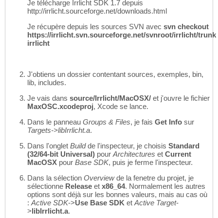
Je télécharge Irrlicht SDK 1.7 depuis
http://irrlicht.sourceforge.net/downloads.html
Je récupère depuis les sources SVN avec
svn checkout
https://irrlicht.svn.sourceforge.net/svnroot/irrlicht/trunk
irrlicht
J'obtiens un dossier contentant sources, exemples, bin,
lib, includes.
Je vais dans
source/Irrlicht/MacOSX/
et j'ouvre le fichier
MaxOSC.xcodeproj
, Xcode se lance.
Dans le panneau
Groups & Files
, je fais
Get Info
sur
Targets->libIrrlicht.a
.
Dans l'onglet
Build
de l'inspecteur, je choisis
Standard
(32/64-bit Universal)
pour
Architectures
et
Current
MacOSX
pour
Base SDK
, puis je ferme l'inspecteur.
Dans la sélection
Overview
de la fenetre du projet, je
sélectionne
Release
et
x86_64
. Normalement les autres
options sont déjà sur les bonnes valeurs, mais au cas où
:
Active SDK
->
Use Base SDK
et
Active Target
-
>
libIrrlicht.a
.