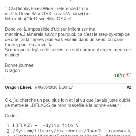
"_CGDisplayPixelsWide", referenced from:
irr::CIrrDeviceMacOSX::createWindow() in
libIrrlicht.a(CIrrDeviceMacOSX.o)
Donc voilà, impossible d'utiliser Irrlicht sur ma
machine.J'aimerais savoir pourquoi, ça c'est le step-by-step de
ce que j'ai fait après plusieurs essais dans un sens, ou dans
l'autre, pour en arriver là.
Si quelqun a déjà eu le soucis, ou sait comment régler, merci de
m'aider
Bonne journée,
Oragon
0
0
Oragon Efreet
,
le 06/05/2010 à 16h17
#2
Ok, j'ai cherché un peu plus loin et j'ai vu que j'avais juste oublié
de mettre le LDFLAGS de mon makefile à la bonne valeur :
Code :
LDFLAGS += -dylib_file 
1
/System/Library/Frameworks/OpenGL.framework/V
2