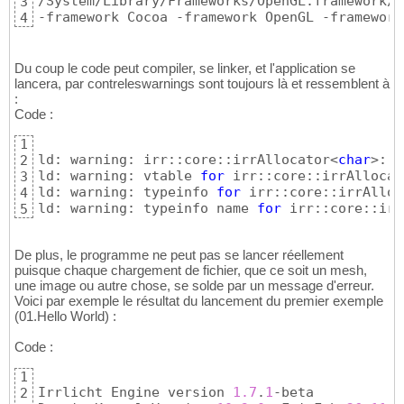
/System/Library/Frameworks/OpenGL.framework/V
3
-framework Cocoa -framework OpenGL -framework
4
Du coup le code peut compiler, se linker, et l'application se
lancera, par contreleswarnings sont toujours là et ressemblent à
:
Code :
1
ld: warning: irr::core::irrAllocator<
char
>::i
2
ld: warning: vtable 
for
 irr::core::irrAllocat
3
ld: warning: typeinfo 
for
 irr::core::irrAlloc
4
ld: warning: typeinfo name 
for
 irr::core::irr
5
De plus, le programme ne peut pas se lancer réellement
puisque chaque chargement de fichier, que ce soit un mesh,
une image ou autre chose, se solde par un message d'erreur.
Voici par exemple le résultat du lancement du premier exemple
(01.Hello World) :
Code :
1
Irrlicht Engine version 
1.7
.
1
-beta

2