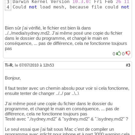
Darwin Kernel Version 
10.3
.
0
: Fri Feb 
26
11
:
5
3
Could 
not
 load mesh, because file could 
not
 b
4
Bien sûr j'ai vérifié, le fichier est bien là dans
../../media/sydney.md2. J'ai même posé une copie du fichier
dans le dossier du programme, et changé le main en
conséquence, ... pas de différence, cela ne fonctionne toujours
pas
0
0
Ti-R
,
le 07/07/2010 à 12h53
#3
Bonjour,
Il faut tester avec un chemin absolu pour voir si cela fonctionne,
ensuite tenter de changer ../../ par ..\..\
J'ai même posé une copie du fichier dans le dossier du
programme, et changé le main en conséquence, ... pas de
différence, cela ne fonctionne toujours pas
Testé avec "./sydney.md2" & "sydney.md2" & ".\sydney.md2" ?
Le seul essai que j'ai fait sous Mac c'est de compiler un
programme avec irrlicht pour iphone et à part 3000 warning cela