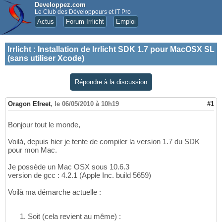
Developpez.com
Le Club des Développeurs et IT Pro
Actus
Forum Irrlicht
Emploi
Irrlicht
:
Installation de Irrlicht SDK 1.7 pour MacOSX SL
(sans utiliser Xcode)
Répondre à la discussion
Oragon Efreet
,
le 06/05/2010 à 10h19
#1
Bonjour tout le monde,
Voilà, depuis hier je tente de compiler la version 1.7 du SDK
pour mon Mac.
Je possède un Mac OSX sous 10.6.3
version de gcc : 4.2.1 (Apple Inc. build 5659)
Voilà ma démarche actuelle :
Soit (cela revient au même) :