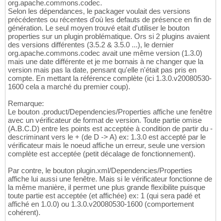
org.apache.commons.codec.
Selon les dépendances, le packager voulait des versions
précédentes ou récentes d'où les defauts de présence en fin de
génération. Le seul moyen trouvé etait d'utiliser le bouton
properties sur un plugin problématique. Ors si 2 plugins avaient
des versions différentes (3.5.2 & 3.5.0 ...), le dernier
org.apache.commons.codec avait une même version (1.3.0)
mais une date différente et je me bornais à ne changer que la
version mais pas la date, pensant qu'elle n'était pas pris en
compte. En mettant la référence complète (ici 1.3.0.v20080530-
1600 cela a marché du premier coup).
Remarque:
Le bouton .product/Dependencies/Properties affiche une fenêtre
avec un vérificateur de format de version. Toute partie omise
(A.B.C.D) entre les points est acceptée à condition de partir du -
descriminant vers le + (de D -> A) ex: 1.3.0 est accepté par le
vérificateur mais le noeud affiche un erreur, seule une version
complète est acceptée (petit décalage de fonctionnement).
Par contre, le bouton plugin.xml/Dependencies/Properties
affiche lui aussi une fenêtre. Mais si le vérificateur fonctionne de
la même manière, il permet une plus grande flexibilite puisque
toute partie est acceptée (et affichée) ex: 1 (qui sera padé et
affiché en 1.0.0) ou 1.3.0.v20080530-1600 (comportement
cohérent).