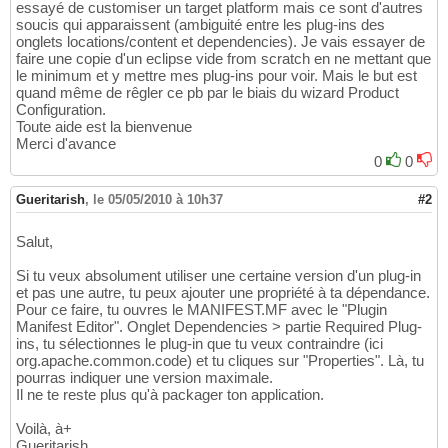
essayé de customiser un target platform mais ce sont d'autres
soucis qui apparaissent (ambiguité entre les plug-ins des
onglets locations/content et dependencies). Je vais essayer de
faire une copie d'un eclipse vide from scratch en ne mettant que
le minimum et y mettre mes plug-ins pour voir. Mais le but est
quand même de rêgler ce pb par le biais du wizard Product
Configuration.
Toute aide est la bienvenue
Merci d'avance
0
0
Gueritarish
,
le 05/05/2010 à 10h37
#2
Salut,
Si tu veux absolument utiliser une certaine version d'un plug-in
et pas une autre, tu peux ajouter une propriété à ta dépendance.
Pour ce faire, tu ouvres le MANIFEST.MF avec le "Plugin
Manifest Editor". Onglet Dependencies > partie Required Plug-
ins, tu sélectionnes le plug-in que tu veux contraindre (ici
org.apache.common.code) et tu cliques sur "Properties". Là, tu
pourras indiquer une version maximale.
Il ne te reste plus qu'à packager ton application.
Voilà, à+
Gueritarish