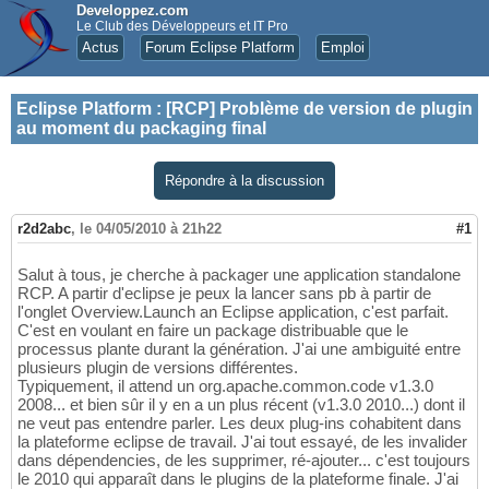
Developpez.com
Le Club des Développeurs et IT Pro
Actus
Forum Eclipse Platform
Emploi
Eclipse Platform
:
[RCP] Problème de version de plugin
au moment du packaging final
Répondre à la discussion
r2d2abc
,
le 04/05/2010 à 21h22
#1
Salut à tous, je cherche à packager une application standalone
RCP. A partir d'eclipse je peux la lancer sans pb à partir de
l'onglet Overview.Launch an Eclipse application, c'est parfait.
C'est en voulant en faire un package distribuable que le
processus plante durant la génération. J'ai une ambiguité entre
plusieurs plugin de versions différentes.
Typiquement, il attend un org.apache.common.code v1.3.0
2008... et bien sûr il y en a un plus récent (v1.3.0 2010...) dont il
ne veut pas entendre parler. Les deux plug-ins cohabitent dans
la plateforme eclipse de travail. J'ai tout essayé, de les invalider
dans dépendencies, de les supprimer, ré-ajouter... c'est toujours
le 2010 qui apparaît dans le plugins de la plateforme finale. J'ai