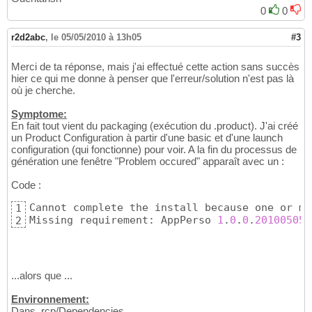
0
0
r2d2abc
,
le 05/05/2010 à 13h05
#3
Merci de ta réponse, mais j'ai effectué cette action sans succès
hier ce qui me donne à penser que l'erreur/solution n'est pas là
où je cherche.
Symptome:
En fait tout vient du packaging (exécution du .product). J'ai créé
un Product Configuration à partir d'une basic et d'une launch
configuration (qui fonctionne) pour voir. A la fin du processus de
génération une fenêtre "Problem occured" apparaît avec un :
Code :
Cannot complete the install because one or mo
1
Missing requirement: AppPerso 
1
.
0
.
0
.
201005051
2
...alors que ...
Environnement:
Dans .rcp/Dependencies