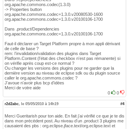
org.apache.commons.codec(1.3.0)
-> Properties button
org.apache.commons.codec=1.3.0.v20080530-1600
org.apache.commons.codec=1.3.0.v20100106-1700
Dans .product/Dependencies
org.apache.commons.codec=1.3.0.v20100106-1700
Faut-il déclarer un Target Platform propre à mon appli dérivant
de celle de base ?
rem: l'invalidation/validation des plugins dans Target
Platform.Content (l'état des checkbox n'est pas rémanente) si
on vérifie après coup est-ce normal ?
Ou changer les versions des plugins pour ne garder que la
dernière version au niveau de eclipse sdk ou du plugin source
caller le org.apache.commons.codec ?
J'avoue n'avoir plus bcp d'idées
Merci de votre aide
0
0
r2d2abc
,
le 05/05/2010 à 14h19
#4
Merci Gueritarish pour ton aide. En fait j'ai vérifié ce que je te dis
dans mon précédent post. Au niveau d'un .product 3 plugins me
causaient des pbs : org.eclipse.jface.text/org.eclipse.text et