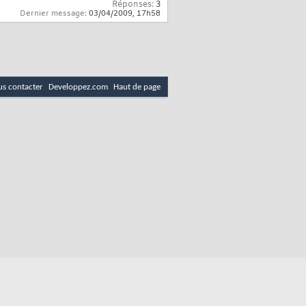
Réponses:
3
Dernier message:
03/04/2009,
17h58
s contacter
Developpez.com
Haut de page