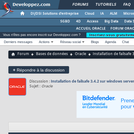
FORUMS
TUTORIELS
FAQ
DI/DSI Solutions d'entreprise
Cloud
IA
ALM
Micros
SGBD
4D
Access
Big Data
Data 
ACCUEIL ORACLE
FORUM ORAC
Vous n'êtes pas encore inscrit sur Developpez.com ?
Inscrivez-vous gratuitem
Derniers messages
Actions
Réseau social
Blogs
Agenda
Chat
Forum
Bases de données
Oracle
Installation de failsafe
+
Répondre à la discussion
Discussion :
Installation de failsafe 3.4.2 sur windows serve
Sujet :
Oracle