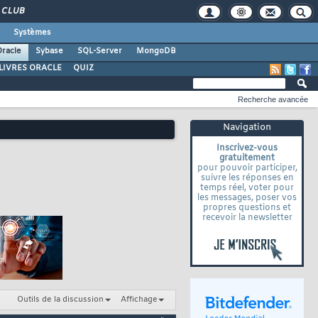
CLUB
Systèmes
racle
Sybase
SQL-Server
MongoDB
LIVRES ORACLE
QUIZ
Recherche avancée
Navigation
Inscrivez-vous
gratuitement
pour pouvoir participer,
suivre les réponses en
temps réel, voter pour
les messages, poser vos
propres questions et
recevoir la newsletter
Outils de la discussion
Affichage