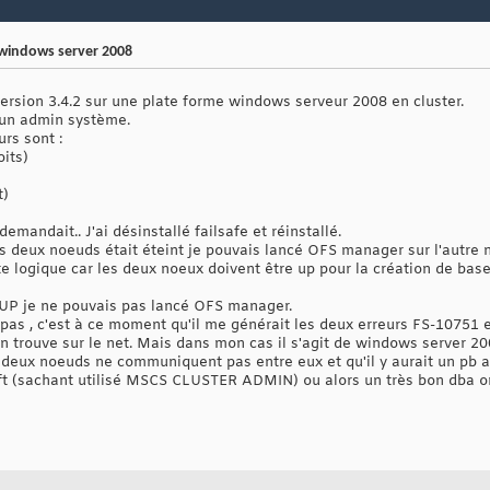
r windows server 2008
 version 3.4.2 sur une plate forme windows serveur 2008 en cluster.
r un admin système.
urs sont :
its)
t)
demandait.. J'ai désinstallé failsafe et réinstallé.
s deux noeuds était éteint je pouvais lancé OFS manager sur l'autre n
e logique car les deux noeux doivent être up pour la création de bas
UP je ne pouvais pas lancé OFS manager.
it pas , c'est à ce moment qu'il me générait les deux erreurs FS-10751 
on trouve sur le net. Mais dans mon cas il s'agit de windows server 2
s deux noeuds ne communiquent pas entre eux et qu'il y aurait un pb a
t (sachant utilisé MSCS CLUSTER ADMIN) ou alors un très bon dba ora