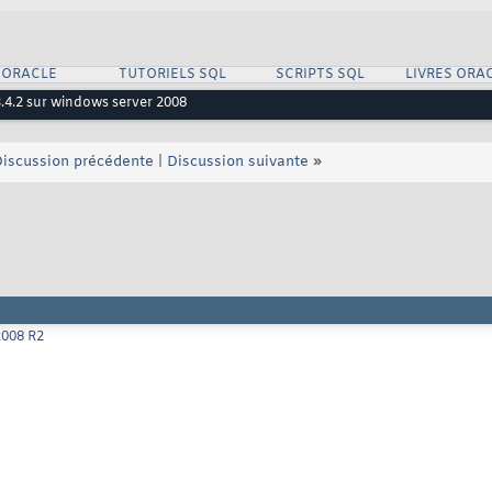
 ORACLE
TUTORIELS SQL
SCRIPTS SQL
LIVRES ORA
 3.4.2 sur windows server 2008
iscussion précédente
|
Discussion suivante
»
2008 R2