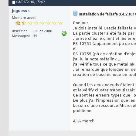
03/05/2010,
16h07
joguess
Installation de failsafe 3.4.2 su
Membre averti
Bonjour,
Je dois installé Oracle failsafe
Inscrit en
Juillet 2008
La partie cluster a été faite pa
Messages
35
J'arrive chez le client et les erre
FS-10751 (apparement pb de dro
et
FS-10755 (pb de création d'obje
j'ai lu la note métalink ...
j'ai vérifié tous ce que métalink 
J'ai remarqué que lorsque un de
creation de base échoue en tout
Quand les deux noeuds étaient 
et le vérify cluster n'aboutissa
Ce sont les erreurs types que l'
De plus j'ai l'impression que le
besoin d'une ressource Microsof
problème.
A+& merci!