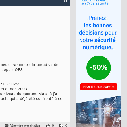
#1
oeud. Par contre la tentative de
e depuis OFS.
et FS-10755.
008 et non 2003.
u niveau du quorum. Mais là j'ai
cle qui a déjà été confronté à ce
Répondre avec citation
0
0