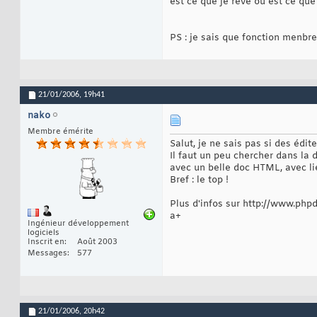
est ce que je reve ou est ce que
PS : je sais que fonction menbre
21/01/2006,
19h41
nako
Membre émérite
Salut, je ne sais pas si des édi
Il faut un peu chercher dans la 
avec un belle doc HTML, avec lien
Bref : le top !
Plus d'infos sur http://www.phpd
a+
Ingénieur développement
logiciels
Inscrit en
Août 2003
Messages
577
21/01/2006,
20h42