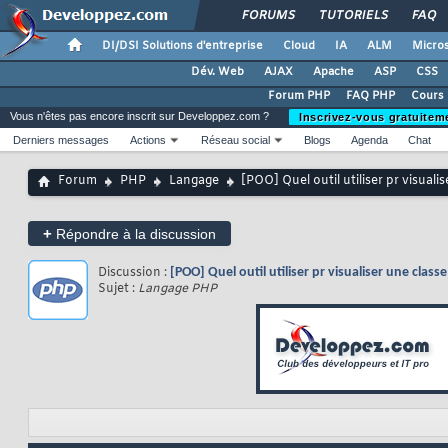
FORUMS
TUTORIELS
FAQ
DI/DSI Solutions d'entreprise
Cloud
IA
ALM
Micros
Dév. Web
AJAX
Apache
ASP
CSS
Forum PHP
FAQ PHP
Cours
Vous n'êtes pas encore inscrit sur Developpez.com ?
Inscrivez-vous gratuitem
Derniers messages
Actions
Réseau social
Blogs
Agenda
Chat
Forum
PHP
Langage
[POO] Quel outil utiliser pr visuali
+
Répondre à la discussion
Discussion :
[POO] Quel outil utiliser pr visualiser une class
Sujet :
Langage PHP