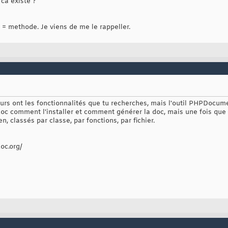
 ca existe ?
 = methode. Je viens de me le rappeller.
teurs ont les fonctionnalités que tu recherches, mais l'outil PHPDocume
doc comment l'installer et comment générer la doc, mais une fois que tu
, classés par classe, par fonctions, par fichier.
oc.org/