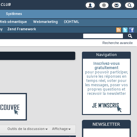
CLUB
Systèmes
Web sémantique
Webmarketing
(X)HTML
ny
Zend Framework
Recherche avancée
Navigation
Inscrivez-vous
gratuitement
pour pouvoir participer,
suivre les réponses en
temps réel, voter pour
les messages, poser vos
propres questions et
recevoir la newsletter
Outils de la discussion
Affichage