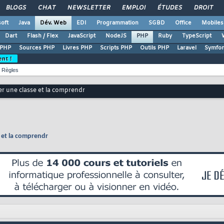
BLOGS
CHAT
NEWSLETTER
EMPLOI
ÉTUDES
DROIT
oft
Java
Dév. Web
EDI
Programmation
SGBD
Office
Mobiles
Dart
Flash / Flex
JavaScript
NodeJS
PHP
Ruby
TypeScript
 PHP
Sources PHP
Livres PHP
Scripts PHP
Outils PHP
Laravel
Symfo
ent !
Règles
ser une classe et la comprendr
e et la comprendr