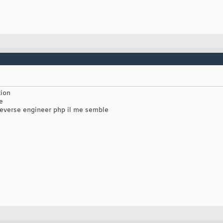
tion
e
 reverse engineer php il me semble