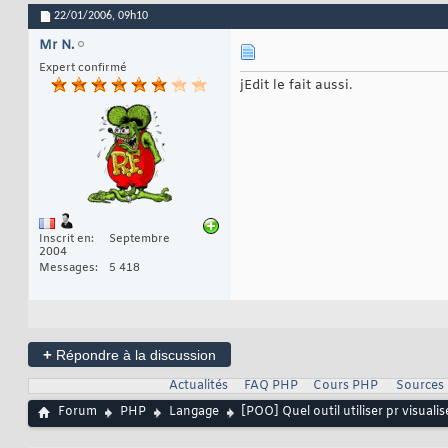
22/01/2006,
09h10
Mr N.
Expert confirmé
jEdit le fait aussi.
Inscrit en
Septembre
2004
Messages
5 418
+
Répondre à la discussion
Actualités
FAQ PHP
Cours PHP
Sources
Forum
PHP
Langage
[POO] Quel outil utiliser pr visuali