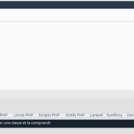
 PHP
Livres PHP
Scripts PHP
Outils PHP
Laravel
Symfony
Zen
ser une classe et la comprendr