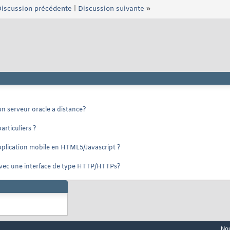
iscussion précédente
|
Discussion suivante
»
un serveur oracle a distance?
articuliers ?
application mobile en HTML5/Javascript ?
r avec une interface de type HTTP/HTTPs?
Nou