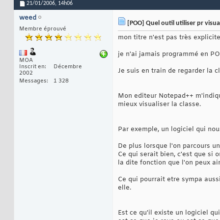
21/01/2006,
14h06
weed
[POO] Quel outil utiliser pr visu
Membre éprouvé
mon titre n'est pas très explicite
je n'ai jamais programmé en POO 
MOA
Inscrit en
Décembre
Je suis en train de regarder la
2002
Messages
1 328
Mon editeur Notepad++ m'indique
mieux visualiser la classe.
Par exemple, un logiciel qui nou
De plus lorsque l'on parcours u
Ce qui serait bien, c'est que si
la dite fonction que l'on peux a
Ce qui pourrait etre sympa aussi
elle.
Est ce qu'il existe un logiciel qui