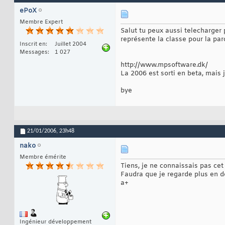
ePoX
Membre Expert
Salut tu peux aussi telecharger p
représente la classe pour la parc
Inscrit en
Juillet 2004
Messages
1 027
http://www.mpsoftware.dk/
La 2006 est sorti en beta, mais j
bye
21/01/2006,
23h48
nako
Membre émérite
Tiens, je ne connaissais pas cet 
Faudra que je regarde plus en d
a+
Ingénieur développement