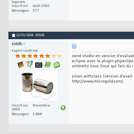
logiciels
Inscrit en
Août 2003
Messages
577
22/01/2006,
00h08
siddh
Expert confirmé
zend studio en version d'evalua
eclipse avec le plugin phpeclips
umbrello sous linux qui fais du
sinon withclass (version d'eval)
http://www.microgold.com/
Inscrit en
Novembre
2005
Messages
3 868