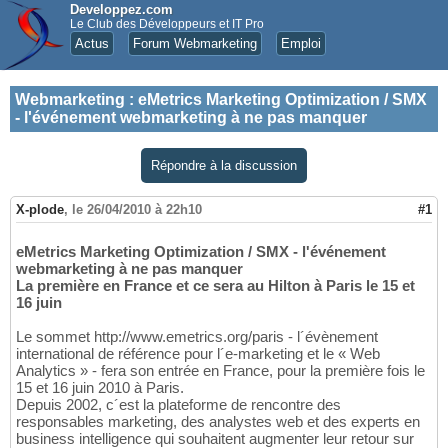
Developpez.com
Le Club des Développeurs et IT Pro
Actus
Forum Webmarketing
Emploi
Webmarketing
:
eMetrics Marketing Optimization / SMX
- l'événement webmarketing à ne pas manquer
Répondre à la discussion
X-plode
,
le 26/04/2010 à 22h10
#1
eMetrics Marketing Optimization / SMX - l'événement
webmarketing à ne pas manquer
La première en France et ce sera au Hilton à Paris le 15 et
16 juin
Le sommet http://www.emetrics.org/paris - l´évènement
international de référence pour l´e-marketing et le « Web
Analytics » - fera son entrée en France, pour la première fois le
15 et 16 juin 2010 à Paris.
Depuis 2002, c´est la plateforme de rencontre des
responsables marketing, des analystes web et des experts en
business intelligence qui souhaitent augmenter leur retour sur