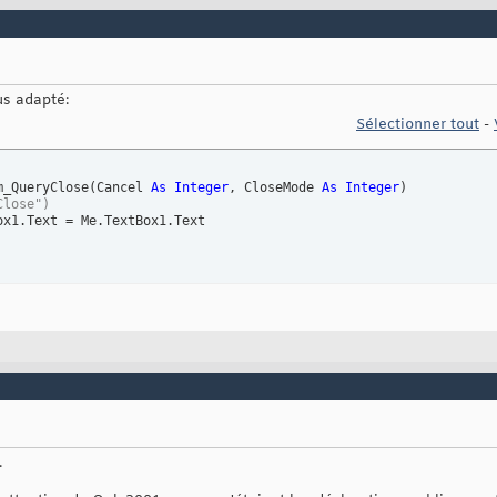
us adapté:
Sélectionner tout
-
m_QueryClose
(
Cancel 
As
Integer
, CloseMode 
As
Integer
)
Close")
ox1.Text = Me.TextBox1.Text

.