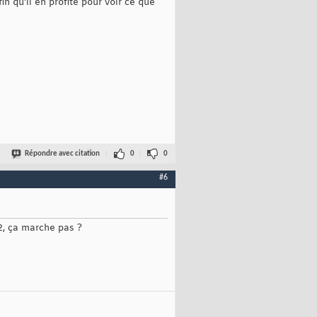
n qu'il en profite pour voir ce que
Répondre avec citation
0
0
#6
m2, ça marche pas ?