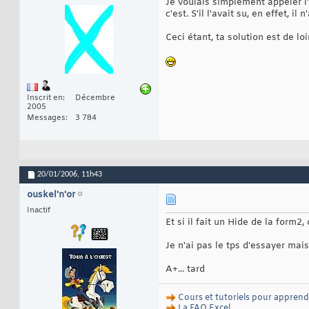
Je voulais simplement appeler l'
c'est. S'il l'avait su, en effet, i
Ceci étant, ta solution est de l
Inscrit en
Décembre
2005
Messages
3 784
20/01/2006,
11h43
ouskel'n'or
Inactif
Et si il fait un Hide de la form
Je n'ai pas le tps d'essayer ma
A+... tard
Cours et tutoriels pour apprend
La FAQ Excel