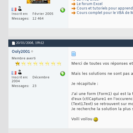
Le forum Excel
Cours et tutoriels pour appren
Cours complet pour le VBA de M
Inscrit en
Février 2005
Messages
12 464
20/01/2006,
19h12
Ooly2001
Membre averti
Merci de toutes vos réponses et 
Mais les solutions ne sont pas 
Inscrit en
Décembre
2004
Je récapitule :
Messages
23
J'ai une form (Form1) qui est la 
d'eux (ctlCapture1 en l'occurence
(Text1.Text) se retrouvent sur m
Je recherche la solution la plus 
Voili voilou