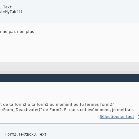
.Text

xt=MyTab
(
1
)
onne pas non plus
t de ta form2 à ta form1 au moment où tu fermes form2?
UserForm_Deactivate()" de Form2. Et dans cet événement, je mettrais
Sélectionner tout
-
 = Form2.TextBoxB.Text