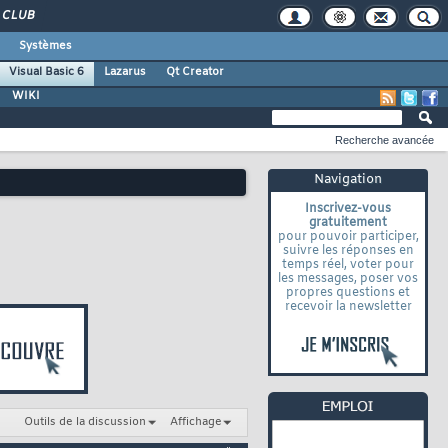
CLUB
Systèmes
Visual Basic 6
Lazarus
Qt Creator
WIKI
Recherche avancée
Navigation
Inscrivez-vous
gratuitement
pour pouvoir participer,
suivre les réponses en
temps réel, voter pour
les messages, poser vos
propres questions et
recevoir la newsletter
Outils de la discussion
Affichage