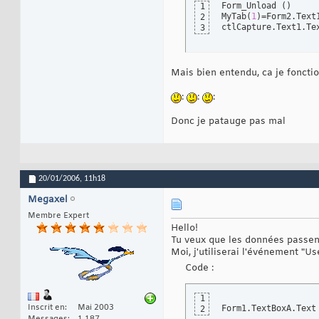
Form_Unload 
(
)
1
MyTab
(
1
)
=Form2.Text1
2
ctlCapture.Text1.Te
3
Mais bien entendu, ca je foncti
:
:
:
Donc je patauge pas mal
20/01/2006,
11h18
Megaxel
Membre Expert
Hello!
Tu veux que les données passen
Moi, j'utiliserai l'événement "
Code :
1
Inscrit en
Mai 2003
Form1.TextBoxA.Text
2
Messages
1 187