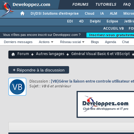
FORUMS
TUTORIELS
FAQ
DI/DSI Solutions d'entreprise
Cloud
IA
ALM
Micros
EDI
4D
Delphi
Eclipse
JetBr
ACCUEIL VB
FO
Vous n'êtes pas encore inscrit sur Developpez.com ?
Inscrivez-vous gratuitem
Derniers messages
Actions
Réseau social
Blogs
Agenda
Chat
Forum
Autres langages
Général Visual Basic 6 et VBScript
+
Répondre à la discussion
Discussion :
[VB]Gérer la liaison entre controle utilisateur e
Sujet :
VB 6 et antérieur