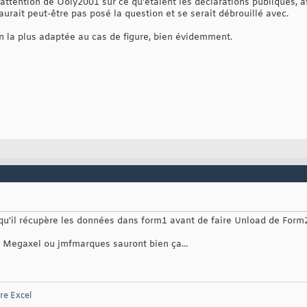
attention de Ooly2001 sur ce qu'étaient les déclarations publiques, afi
l n'aurait peut-être pas posé la question et se serait débrouillé avec.
oin la plus adaptée au cas de figure, bien évidemment.
2, qu'il récupère les données dans form1 avant de faire Unload de For
is Megaxel ou jmfmarques sauront bien ça...
re Excel