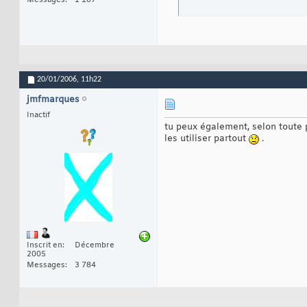
20/01/2006,
11h22
jmfmarques
Inactif
tu peux également, selon toute p
les utiliser partout
.
Inscrit en
Décembre
2005
Messages
3 784