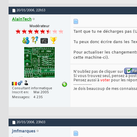
20/01/2006,
22h53
AlainTech
Modérateur
Tant que tu ne décharges pas (
Tu peux donc écrire dans les Tex
Pour actualiser les changements,
cette machine-ci).
N'oubliez pas de cliquer sur
Si vous trouvez seul, pensez à poste
Pensez aussi à
voter
pour les répon
------------
Consultant informatique
Je dois beaucoup de mes connaissa
Inscrit en
Mai 2005
Messages
4 235
20/01/2006,
23h03
jmfmarques