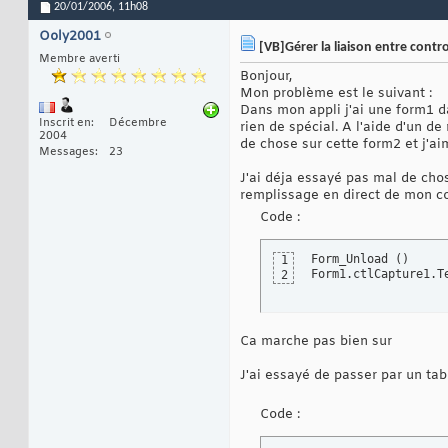
20/01/2006,
11h08
Ooly2001
[VB]Gérer la liaison entre contro
Membre averti
Bonjour,
Mon problème est le suivant :
Dans mon appli j'ai une form1 da
Inscrit en
Décembre
rien de spécial. A l'aide d'un de
2004
de chose sur cette form2 et j'a
Messages
23
J'ai déja essayé pas mal de chos
remplissage en direct de mon c
Code :
Form_Unload 
(
)
1
Form1.ctlCapture1.T
2
Ca marche pas bien sur
J'ai essayé de passer par un tab
Code :