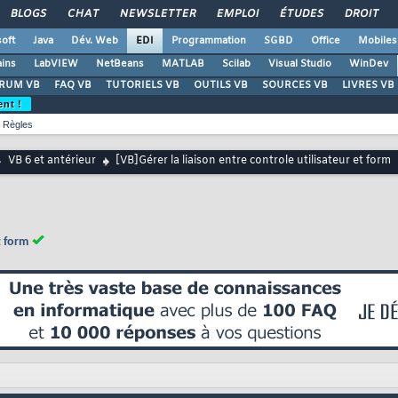
BLOGS
CHAT
NEWSLETTER
EMPLOI
ÉTUDES
DROIT
oft
Java
Dév. Web
EDI
Programmation
SGBD
Office
Mobiles
ains
LabVIEW
NetBeans
MATLAB
Scilab
Visual Studio
WinDev
RUM VB
FAQ VB
TUTORIELS VB
OUTILS VB
SOURCES VB
LIVRES VB
ent !
Règles
VB 6 et antérieur
[VB]Gérer la liaison entre controle utilisateur et form
t form