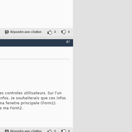
Répondre avec citation
0
0
#7
s controles utilisateurs. Sur l'un
infos. Je souhaiterais que ces infos
 ma fenetre principale (Form1).
 de ma Form2.
Répondre avec citation
0
0