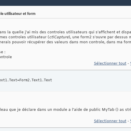
le utilisateur et form
ns la quelle j'ai mis des controles utilisateurs qui s'affichent et di
 mes controles utilisateur (
ctlCapture
), une form2 s'ouvre par dessus m
imerais pouvoir récupérer des valeurs dans mon controle, dans ma for
e :
ontrole
Sélectionner tout
-
ext1.Text=Form2.Text1.Text
leau que je déclare dans un module a l'aide de public MyTab () as str
Sélectionner tout
-