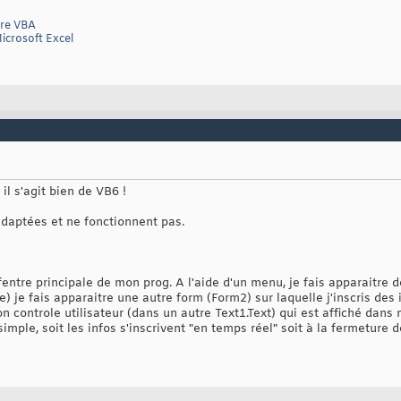
dre VBA
icrosoft Excel
il s'agit bien de VB6 !
adaptées et ne fonctionnent pas.
fentre principale de mon prog. A l'aide d'un menu, je fais apparaitre de
) je fais apparaitre une autre form (Form2) sur laquelle j'inscris des 
on controle utilisateur (dans un autre Text1.Text) qui est affiché dans
simple, soit les infos s'inscrivent "en temps réel" soit à la fermeture