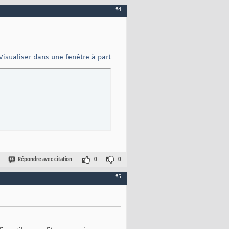
#4
Visualiser dans une fenêtre à part
Répondre avec citation
0
0
#5