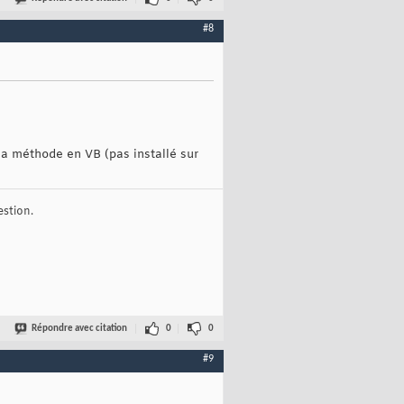
#8
 la méthode en VB (pas installé sur
stion.
Répondre avec citation
0
0
#9