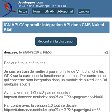
Developpez.com
Le Club des Développeurs et IT Pro
Actus
Forum IGN API G�oportail
Emploi
IGN API Géoportail
:
Intégration API dans CMS Nuked
Klan
Répondre à la discussion
donzeze
,
le 24/04/2010 à 16h50
#1
Bonjour à tous et à toutes,
Je suis en train de mettre à jour mon site de VTT. J'affiche les
GPX sur la carte et cela fonctionne plutot bien. Par contre en ce
qui concerne sont intégration dans un module de nuked klan j'ai
quelques soucis.
Avec la version 1.0beta3 pas de soucis :
http://vtt.donzeze.net/index.php?file=GPX&page=map&id=66
Par contre avec la version 1.0 tout se décale.
http://vtt.donzeze.net/index.php?file=GPX&page=ign&id=66