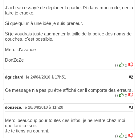
J'ai beau essayé de déplacer la partie JS dans mon code, rien à
faire je cracke.
Si quelqu'un à une idée je suis preneur.
Si je voudrais juste augmenter la taille de la police des noms de
couches, c'est possible.
Merci d'avance
DonZeZe
0
0
dgrichard
,
le 24/04/2010 à 17h51
#2
Ce message n'a pas pu être affiché car il comporte des erreurs.
0
0
donzeze
,
le 28/04/2010 à 11h20
#3
Merci beaucoup pour toutes ces infos, je ne rentre chez moi
que tard ce soir.
Je te tiens au courant.
0
0