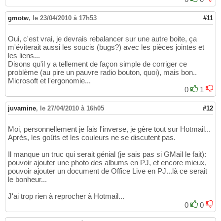
gmotw
,
le 23/04/2010 à 17h53
#11
Oui, c'est vrai, je devrais rebalancer sur une autre boite, ça
m'éviterait aussi les soucis (bugs?) avec les pièces jointes et
les liens...
Disons qu'il y a tellement de façon simple de corriger ce
problème (au pire un pauvre radio bouton, quoi), mais bon..
Microsoft et l'ergonomie...
0
1
juvamine
,
le 27/04/2010 à 16h05
#12
Moi, personnellement je fais l'inverse, je gère tout sur Hotmail...
Après, les goûts et les couleurs ne se discutent pas.
Il manque un truc qui serait génial (je sais pas si GMail le fait):
pouvoir ajouter une photo des albums en PJ, et encore mieux,
pouvoir ajouter un document de Office Live en PJ...là ce serait
le bonheur...
J'ai trop rien à reprocher à Hotmail...
0
0