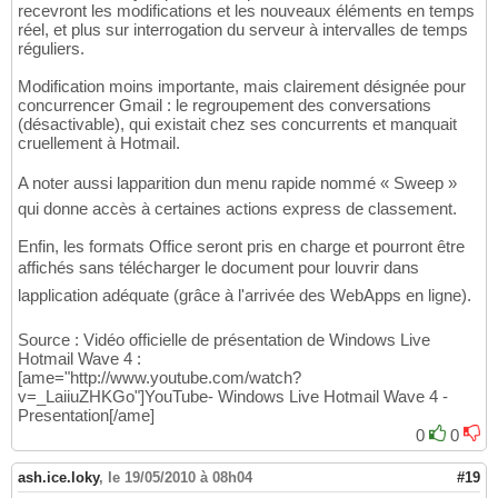
recevront les modifications et les nouveaux éléments en temps
réel, et plus sur interrogation du serveur à intervalles de temps
réguliers.
Modification moins importante, mais clairement désignée pour
concurrencer Gmail : le regroupement des conversations
(désactivable), qui existait chez ses concurrents et manquait
cruellement à Hotmail.
A noter aussi lapparition dun menu rapide nommé « Sweep »
qui donne accès à certaines actions express de classement.
Enfin, les formats Office seront pris en charge et pourront être
affichés sans télécharger le document pour louvrir dans
lapplication adéquate (grâce à l'arrivée des WebApps en ligne).
Source : Vidéo officielle de présentation de Windows Live
Hotmail Wave 4 :
[ame="http://www.youtube.com/watch?
v=_LaiiuZHKGo"]YouTube- Windows Live Hotmail Wave 4 -
Presentation[/ame]
0
0
ash.ice.loky
,
le 19/05/2010 à 08h04
#19