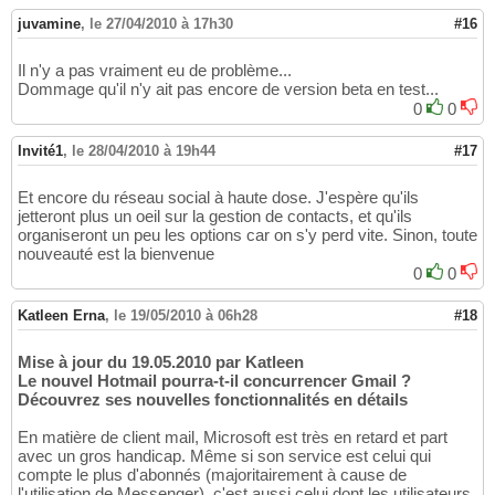
juvamine
,
le 27/04/2010 à 17h30
#16
Il n'y a pas vraiment eu de problème...
Dommage qu'il n'y ait pas encore de version beta en test...
0
0
Invité1
,
le 28/04/2010 à 19h44
#17
Et encore du réseau social à haute dose. J'espère qu'ils
jetteront plus un oeil sur la gestion de contacts, et qu'ils
organiseront un peu les options car on s'y perd vite. Sinon, toute
nouveauté est la bienvenue
0
0
Katleen Erna
,
le 19/05/2010 à 06h28
#18
Mise à jour du 19.05.2010 par Katleen
Le nouvel Hotmail pourra-t-il concurrencer Gmail ?
Découvrez ses nouvelles fonctionnalités en détails
En matière de client mail, Microsoft est très en retard et part
avec un gros handicap. Même si son service est celui qui
compte le plus d'abonnés (majoritairement à cause de
l'utilisation de Messenger), c'est aussi celui dont les utilisateurs