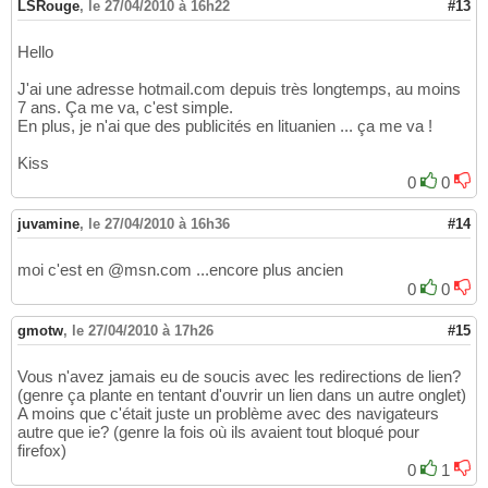
LSRouge
,
le 27/04/2010 à 16h22
#13
Hello
J'ai une adresse hotmail.com depuis très longtemps, au moins
7 ans. Ça me va, c'est simple.
En plus, je n'ai que des publicités en lituanien ... ça me va !
Kiss
0
0
juvamine
,
le 27/04/2010 à 16h36
#14
moi c'est en @msn.com ...encore plus ancien
0
0
gmotw
,
le 27/04/2010 à 17h26
#15
Vous n'avez jamais eu de soucis avec les redirections de lien?
(genre ça plante en tentant d'ouvrir un lien dans un autre onglet)
A moins que c'était juste un problème avec des navigateurs
autre que ie? (genre la fois où ils avaient tout bloqué pour
firefox)
0
1