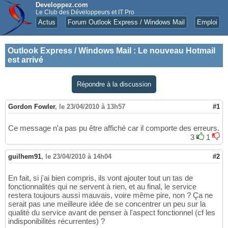
Developpez.com
Le Club des Développeurs et IT Pro
Actus
Forum Outlook Express / Windows Mail
Emploi
Outlook Express / Windows Mail
:
Le nouveau Hotmail
est arrivé
Répondre à la discussion
Gordon Fowler
,
le 23/04/2010 à 13h57
#1
Ce message n'a pas pu être affiché car il comporte des erreurs.
3
1
guilhem91
,
le 23/04/2010 à 14h04
#2
En fait, si j'ai bien compris, ils vont ajouter tout un tas de
fonctionnalités qui ne servent à rien, et au final, le service
restera toujours aussi mauvais, voire même pire, non ? Ça ne
serait pas une meilleure idée de se concentrer un peu sur la
qualité du service avant de penser à l'aspect fonctionnel (cf les
indisponibilités récurrentes) ?