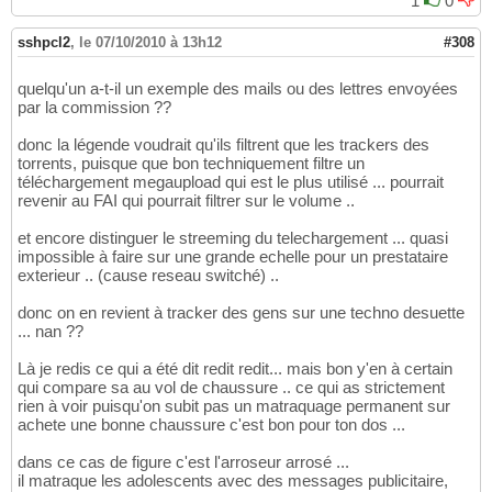
1
0
sshpcl2
,
le 07/10/2010 à 13h12
#308
quelqu'un a-t-il un exemple des mails ou des lettres envoyées
par la commission ??
donc la légende voudrait qu'ils filtrent que les trackers des
torrents, puisque que bon techniquement filtre un
téléchargement megaupload qui est le plus utilisé ... pourrait
revenir au FAI qui pourrait filtrer sur le volume ..
et encore distinguer le streeming du telechargement ... quasi
impossible à faire sur une grande echelle pour un prestataire
exterieur .. (cause reseau switché) ..
donc on en revient à tracker des gens sur une techno desuette
... nan ??
Là je redis ce qui a été dit redit redit... mais bon y'en à certain
qui compare sa au vol de chaussure .. ce qui as strictement
rien à voir puisqu'on subit pas un matraquage permanent sur
achete une bonne chaussure c'est bon pour ton dos ...
dans ce cas de figure c'est l'arroseur arrosé ...
il matraque les adolescents avec des messages publicitaire,