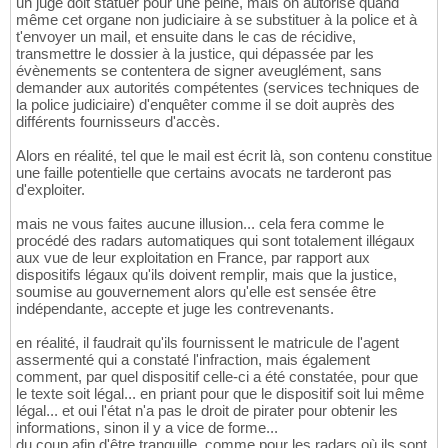
un juge doit statuer pour une peine, mais on autorise quand
même cet organe non judiciaire à se substituer à la police et à
t'envoyer un mail, et ensuite dans le cas de récidive,
transmettre le dossier à la justice, qui dépassée par les
évènements se contentera de signer aveuglément, sans
demander aux autorités compétentes (services techniques de
la police judiciaire) d'enquêter comme il se doit auprès des
différents fournisseurs d'accès.
Alors en réalité, tel que le mail est écrit là, son contenu constitue
une faille potentielle que certains avocats ne tarderont pas
d'exploiter.
mais ne vous faites aucune illusion... cela fera comme le
procédé des radars automatiques qui sont totalement illégaux
aux vue de leur exploitation en France, par rapport aux
dispositifs légaux qu'ils doivent remplir, mais que la justice,
soumise au gouvernement alors qu'elle est sensée être
indépendante, accepte et juge les contrevenants.
en réalité, il faudrait qu'ils fournissent le matricule de l'agent
assermenté qui a constaté l'infraction, mais également
comment, par quel dispositif celle-ci a été constatée, pour que
le texte soit légal... en priant pour que le dispositif soit lui même
légal... et oui l'état n'a pas le droit de pirater pour obtenir les
informations, sinon il y a vice de forme...
du coup afin d'être tranquille, comme pour les radars où ils sont