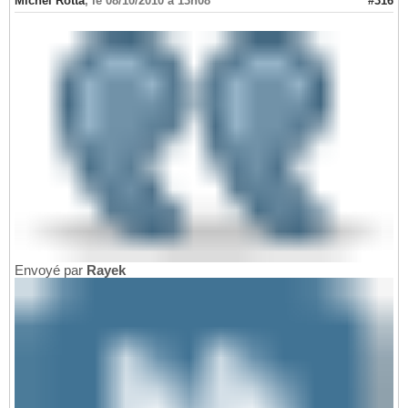
Michel Rotta
,
le 08/10/2010 à 13h08
#316
Envoyé par
Rayek