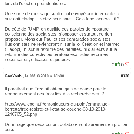
lors de l'élection présidentielle...
Une sorte de message subliminal envoyé aux internautes et
aux anti-Hadopi : "votez pour nous". Cela fonctionnera-t-il ?
Du côté de l'UMP, on qualifie ces paroles de «posture
politicienne des socialistes: s'opposer et surtout ne rien
proposer. Monsieur Paul et ses camarades socialistes
illusionnistes ne reviendront ni sur la loi Création et Internet
(Hadopi), ni sur la réforme des retraites, ni d'ailleurs sur la
réforme des collectivités territoriales», «des réformes
nécessaires, efficaces et justes».
0
0
GanYoshi
,
le 08/10/2010 à 18h00
#320
Il paraitrait que Free ait obtenu gain de cause pour le
remboursement des frais liés à la recherche des IP.
http://www.lepoint.fr/chroniqueurs-du-point/emmanuel-
berretta/free-resiste-et-l-etat-se-couche-08-10-2010-
1246765_52.php
Dommage que ceux qui ont collaboré vont sûrement en profiter
aussi.