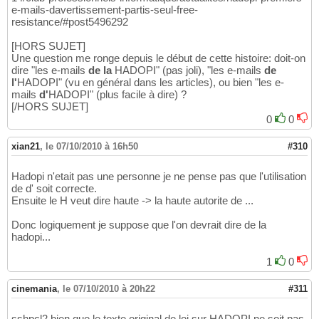
e-mails-davertissement-partis-seul-free-
resistance/#post5496292
[HORS SUJET]
Une question me ronge depuis le début de cette histoire: doit-on
dire "les e-mails
de la
HADOPI" (pas joli), "les e-mails
de
l'
HADOPI" (vu en général dans les articles), ou bien "les e-
mails
d'
HADOPI" (plus facile à dire) ?
[/HORS SUJET]
0
0
xian21
,
le 07/10/2010 à 16h50
#310
Hadopi n'etait pas une personne je ne pense pas que l'utilisation
de d' soit correcte.
Ensuite le H veut dire haute -> la haute autorite de ...
Donc logiquement je suppose que l'on devrait dire de la
hadopi...
1
0
cinemania
,
le 07/10/2010 à 20h22
#311
sshpcl2 bien que le texte original de loi sur HADOPI ne soit pas