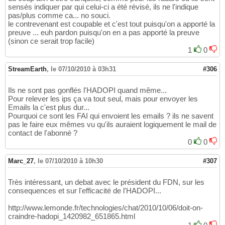
sensés indiquer par qui celui-ci a été révisé, ils ne l'indique
pas/plus comme ca... no souci.
le contrevenant est coupable et c'est tout puisqu'on a apporté la
preuve ... euh pardon puisqu'on en a pas apporté la preuve
(sinon ce serait trop facile)
1
0
StreamEarth
,
le 07/10/2010 à 03h31
#306
Ils ne sont pas gonflés l'HADOPI quand même...
Pour relever les ips ça va tout seul, mais pour envoyer les
Emails la c'est plus dur...
Pourquoi ce sont les FAI qui envoient les emails ? ils ne savent
pas le faire eux mêmes vu qu'ils auraient logiquement le mail de
contact de l'abonné ?
0
0
Marc_27
,
le 07/10/2010 à 10h30
#307
Très intéressant, un debat avec le président du FDN, sur les
consequences et sur l'efficacité de l'HADOPI...
http://www.lemonde.fr/technologies/chat/2010/10/06/doit-on-
craindre-hadopi_1420982_651865.html