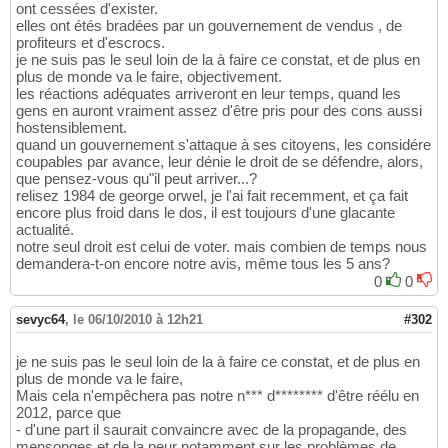
ont cessées d'exister.
elles ont étés bradées par un gouvernement de vendus , de
profiteurs et d'escrocs.
je ne suis pas le seul loin de la à faire ce constat, et de plus en
plus de monde va le faire, objectivement.
les réactions adéquates arriveront en leur temps, quand les
gens en auront vraiment assez d'être pris pour des cons aussi
hostensiblement.
quand un gouvernement s'attaque à ses citoyens, les considére
coupables par avance, leur dénie le droit de se défendre, alors,
que pensez-vous qu"il peut arriver...?
relisez 1984 de george orwel, je l'ai fait recemment, et ça fait
encore plus froid dans le dos, il est toujours d'une glacante
actualité.
notre seul droit est celui de voter. mais combien de temps nous
demandera-t-on encore notre avis, même tous les 5 ans?
0
0
sevyc64
,
le 06/10/2010 à 12h21
#302
je ne suis pas le seul loin de la à faire ce constat, et de plus en
plus de monde va le faire,
Mais cela n'empêchera pas notre n*** d******** d'être réélu en
2012, parce que
- d'une part il saurait convaincre avec de la propagande, des
mensonges et de la peur notamment sur les problèmes de