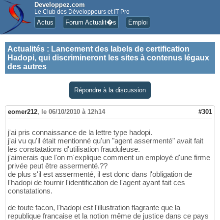
Developpez.com
Le Club des Développeurs et IT Pro
Actus
Forum Actualit�s
Emploi
Actualités
:
Lancement des labels de certification
Hadopi, qui discrimineront les sites à contenus légaux
des autres
Répondre à la discussion
eomer212
,
le 06/10/2010 à 12h14
#301
j'ai pris connaissance de la lettre type hadopi.
j'ai vu qu'il était mentionné qu'un "agent assermenté" avait fait
les constatations d'utilisation frauduleuse.
j'aimerais que l'on m'explique comment un employé d'une firme
privée peut être assermenté.??
de plus s'il est assermenté, il est donc dans l'obligation de
l'hadopi de fournir l'identification de l'agent ayant fait ces
constatations.
de toute facon, l'hadopi est l'illustration flagrante que la
republique francaise et la notion même de justice dans ce pays