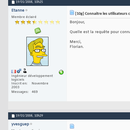
19/01/2006,
10h25
Etanne
[10g] Connaitre les utilisateurs
Membre éclairé
Bonjour,
Quelle est la requête pour conna
Merci,
Florian.
Ingénieur développement
logiciels
Inscrit en
Novembre
2003
Messages
469
19/01/2006,
10h29
yvesguep