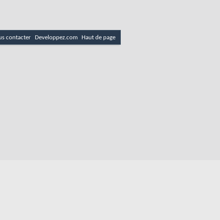
s contacter
Developpez.com
Haut de page
es
Politique de cookies