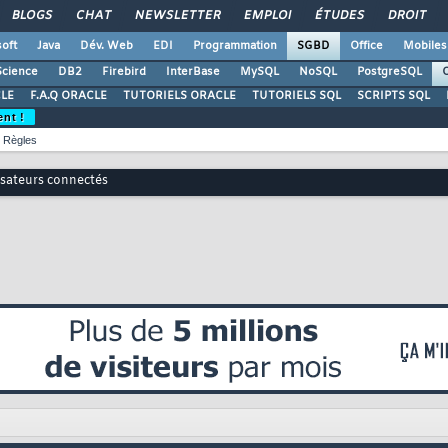
BLOGS
CHAT
NEWSLETTER
EMPLOI
ÉTUDES
DROIT
oft
Java
Dév. Web
EDI
Programmation
SGBD
Office
Mobiles
Science
DB2
Firebird
InterBase
MySQL
NoSQL
PostgreSQL
O
LE
F.A.Q ORACLE
TUTORIELS ORACLE
TUTORIELS SQL
SCRIPTS SQL
ent !
Règles
lisateurs connectés