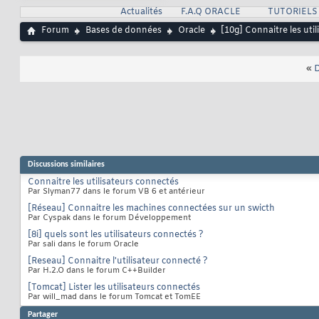
Actualités
F.A.Q ORACLE
TUTORIELS
Forum
Bases de données
Oracle
[10g] Connaitre les uti
«
D
Discussions similaires
Connaitre les utilisateurs connectés
Par Slyman77 dans le forum VB 6 et antérieur
[Réseau] Connaitre les machines connectées sur un swicth
Par Cyspak dans le forum Développement
[8i] quels sont les utilisateurs connectés ?
Par sali dans le forum Oracle
[Reseau] Connaitre l'utilisateur connecté ?
Par H.2.O dans le forum C++Builder
[Tomcat] Lister les utilisateurs connectés
Par will_mad dans le forum Tomcat et TomEE
Partager