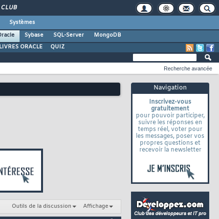
CLUB
Systèmes
racle
Sybase
SQL-Server
MongoDB
LIVRES ORACLE
QUIZ
Recherche avancée
Navigation
Inscrivez-vous
gratuitement
pour pouvoir participer,
suivre les réponses en
temps réel, voter pour
les messages, poser vos
propres questions et
recevoir la newsletter
Outils de la discussion
Affichage