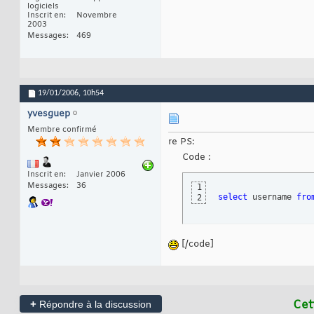
logiciels
Inscrit en
Novembre
2003
Messages
469
19/01/2006,
10h54
yvesguep
Membre confirmé
re PS:
Code :
Inscrit en
Janvier 2006
Messages
36
1
select
 username 
fro
2
[/code]
+
Cet
Répondre à la discussion