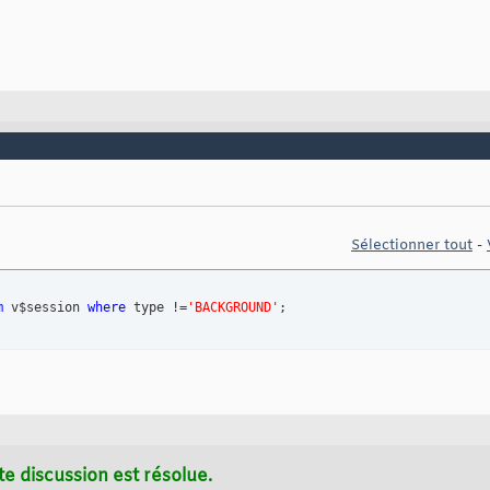
Sélectionner tout
-
m
 v$session 
where
 type !=
'BACKGROUND'
;
te discussion est résolue.