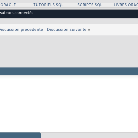
 ORACLE
TUTORIELS SQL
SCRIPTS SQL
LIVRES ORA
lisateurs connectés
iscussion précédente
|
Discussion suivante
»