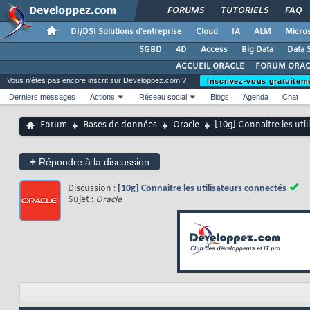
FORUMS
TUTORIELS
FAQ
DI/DSI Solutions d'entreprise
Cloud
IA
ALM
Micros
SGBD
4D
Access
Big Data
Data 
ACCUEIL ORACLE
FORUM ORAC
Vous n'êtes pas encore inscrit sur Developpez.com ?
Inscrivez-vous gratuitem
Derniers messages
Actions
Réseau social
Blogs
Agenda
Chat
Forum
Bases de données
Oracle
[10g] Connaitre les uti
+
Répondre à la discussion
Discussion :
[10g] Connaitre les utilisateurs connectés
Sujet :
Oracle