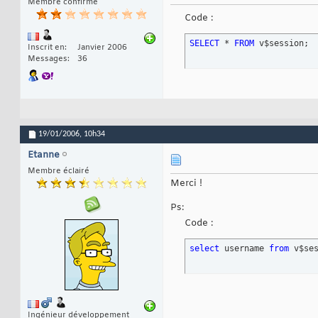
Membre confirmé
Code :
SELECT
 * 
FROM
 v$session;
Inscrit en
Janvier 2006
Messages
36
19/01/2006,
10h34
Etanne
Membre éclairé
Merci !
Ps:
Code :
select
 username 
from
 v$se
Ingénieur développement