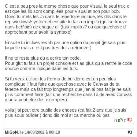
C est a peu pres la meme chose que pour visual, le seul truc c
est que les lib sont compilées pour visual et non pour bcb.
Donc tu mets les .h dans le repertoire include, les dlls dans le
rep windows\system et ensuite tu fais un implib (qui se trouve
dans bcb\bin) de chaque dll (fais implib /? ou quelquechose d
approchant pour avoir la syntaxe)
Ensuite tu inclues les lib par une option du projet (je sais plus
laquelle mais c est pas tres dur a retrouver)
Il ne te reste plus qu a ecrire ton code.
Pour glut tu fais un projet console et t as plus qu a rentre le code
source comme indique dans les tuts.
Si tu veux utiliser les Forms de builder c est un peu plus
complique il faut faire quelquechose avec le Canvas de ta
fenetre mais ca fait trop longtemps que j en ai pas fait je ne sais
plus comment faire (fait une recherche dans l aide avec Canvas
y aura peut etre des exemples)
voila j ai peut etre oublie des choses (ca fait 2 ans que je suis
plus sous builder ) donc dis moi si ca marche ou pas
0
0
MiGoN
,
le 14/09/2002 à 00h18
#3