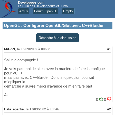
Developpez.com
Le Club des Développeurs et IT Pro
Actus
Forum OpenGL
Emploi
OpenGL
:
Configurer OpenGL/Glut avec C++Bluider
Répondre à la discussion
MiGoN
,
le 13/09/2002 à 00h35
#1
Salut la compagnie !
Je vois pas mal de sites avec la manière de faire la configue
pour VC++,
mais pas avec C++Builder. Donc si quelqu'un pourrait
m'epliquer la
démarche à suivre merci d'avance de m'en faire part
A++
0
0
PataTepartie
,
le 13/09/2002 à 13h46
#2