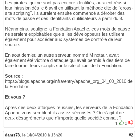
Les pirates, qui ne sont pas encore identifiés, auraient réussi
leur intrusion dès le 6 avril en utilisant la méthode dite de "cross-
site scripting". Ils auraient ensuite commencé à dérober des
mots de passe et des identifiants d'utilisateurs à partir du 9.
Néanmoins, souligne la Fondation Apache, ces mots de passe
ne seraient exploitables que si les développeurs les utilisent
également pour accéder aux systèmes de contrôle de leur
source.
En aout dernier, un autre serveur, nommé Minotaur, avait
également été victime d'attaque qui avait permis à des tiers de
faire tourner leurs scripts sur le site officiel de la Fondation.
Source
:
https://blogs.apache.org/infra/entry/apache_org_04_09_2010 de
la Fondation
Et vous ?
Après ces deux attaques réussies, les serveurs de la Fondation
Apache vous semblent-ils assez sécurisés ? Ou s'agit-il de
deux désagréments que n'importe quelle société connait ?
1
0
dams78
,
le 14/04/2010 à 13h20
#2