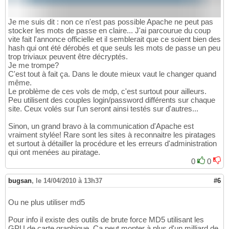
Je me suis dit : non ce n'est pas possible Apache ne peut pas
stocker les mots de passe en claire... J'ai parcourue du coup
vite fait l'annonce officielle et il semblerait que ce soient bien des
hash qui ont été dérobés et que seuls les mots de passe un peu
trop triviaux peuvent être décryptés.
Je me trompe?
C'est tout à fait ça. Dans le doute mieux vaut le changer quand
même.
Le problème de ces vols de mdp, c'est surtout pour ailleurs.
Peu utilisent des couples login/password différents sur chaque
site. Ceux volés sur l'un seront ainsi testés sur d'autres...
Sinon, un grand bravo à la communication d'Apache est
vraiment stylée! Rare sont les sites à reconnaitre les piratages
et surtout à détailler la procédure et les erreurs d'administration
qui ont menées au piratage.
0
0
bugsan
,
le 14/04/2010 à 13h37
#6
Ou ne plus utiliser md5
Pour info il existe des outils de brute force MD5 utilisant les
GPU de carte graphique. Ca peut monter à plus d'un milliard de