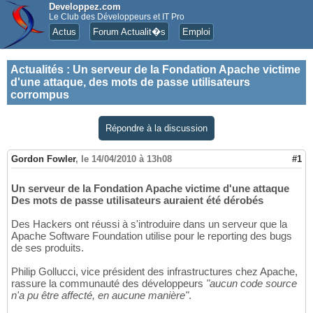
Developpez.com
Le Club des Développeurs et IT Pro
Actus
Forum Actualit�s
Emploi
Actualités
:
Un serveur de la Fondation Apache victime
d'une attaque, des mots de passe utilisateurs
corrompus
Répondre à la discussion
Gordon Fowler
,
le 14/04/2010 à 13h08
#1
Un serveur de la Fondation Apache victime d'une attaque
Des mots de passe utilisateurs auraient été dérobés
Des Hackers ont réussi à s'introduire dans un serveur que la
Apache Software Foundation utilise pour le reporting des bugs
de ses produits.
Philip Gollucci, vice président des infrastructures chez Apache,
rassure la communauté des développeurs
"aucun code source
n'a pu être affecté, en aucune manière"
.