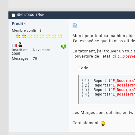
29
  StructMargin.Bot
30
  LSet StructPRTMIP
31
  oRpt.PrtMip = Str
32
18/01/2006,
17h04
33
End
Sub
34
Fredri
35
Membre confirmé
Sub
 PrintMyReport
(
36
Merci pour tout ca ma bien aider
Dim
 strMyReport 
As
37
J'ai essayé ce que tu m'as dit de 
38
  strMyReport = 
"r
39
  DefineReportMargi
40
Inscrit en
Novembre
En tatônant, j'ai trouver un tru
2005
  DoEvents

41
l'ouverture de l'état ici
E_Dossi
Messages
78
42
End
Sub
43
Code :
Reports
(
"E_Dossiers
1
Reports
(
"E_Dossiers
2
Reports
(
"E_Dossiers
3
Reports
(
"E_Dossiers
4
Les Marges sont définies en twip
Cordialement.