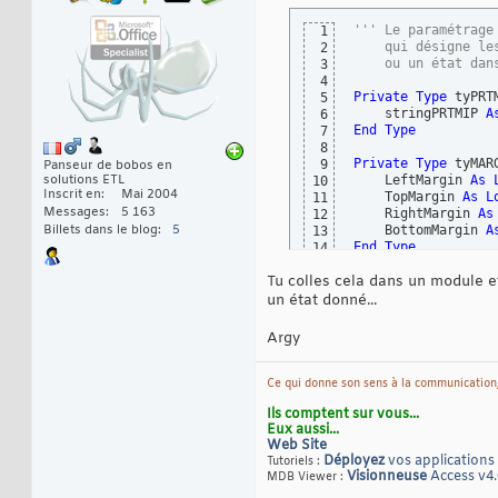
''' Le paramétrage
1
    qui désigne le
2
    ou un état dan
3
4
Private
Type
 tyPRTM
5
    stringPRTMIP 
A
6
End
Type
7
8
Private
Type
 tyMARG
9
Panseur de bobos en
solutions ETL
    LeftMargin 
As
10
Inscrit en
Mai 2004
    TopMargin 
As
L
11
Messages
5 163
    RightMargin 
As
12
Billets dans le blog
5
    BottomMargin 
A
13
End
Type
14
Private
Sub
 Define
15
Tu colles cela dans un module e
Dim
 StructPRTMIP 
A
16
Dim
 StructMargin 
A
17
un état donné...
Dim
 oRpt 
As
18
Dim
 sngDefaultMarg
19
Argy
20
  sngDefaultMargin
21
22
Ce qui donne son sens à la communication,
  DoCmd.OpenReport 
23
Ils comptent sur vous...
Set
 oRpt = Repor
24
Eux aussi...
  StructPRTMIP.stri
25
Web Site
  LSet StructMargin
26
Déployez
vos applications
Tutoriels :
  StructMargin.Lef
27
Visionneuse
Access v4.
MDB Viewer :
  StructMargin.TopM
28
  StructMargin.Rig