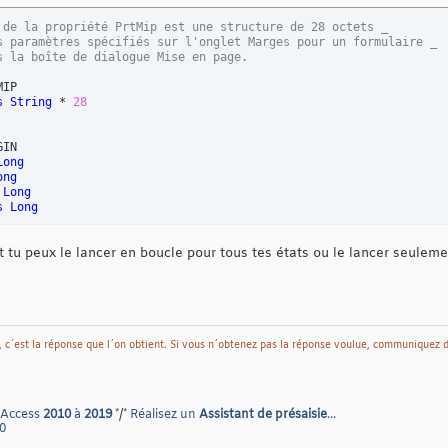
 de la propriété PrtMip est une structure de 28 octets _
s paramètres spécifiés sur l'onglet Marges pour un formulaire _
s la boîte de dialogue Mise en page.
IP

s
String
 * 
28
IN

Long
ong
Long
s
Long
ReportMargin
(
ByVal
 ReportName 
As
String
)
t tu peux le lancer en boucle pour tous tes états ou le lancer seule
s
s
in 
As
Single
 = 
1
 * 
1440
'2,54 cm
 c´est la réponse que l´on obtient. Si vous n´obtenez pas la réponse voulue, communiquez 
ReportName, acDesign

ts
(
ReportName
)
ngPRTMIP = oRpt.PrtMip

 = StructPRTMIP

 Access
2010
à
2019
*/*
Réalisez un
Assistant de présaisie
...
tMargin = sngDefaultMargin

0
argin = sngDefaultMargin

htMargin = sngDefaultMargin
