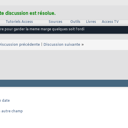
te discussion est résolue.
Tutoriels Access
Sources
Outils
Livres
Access TV
e pour garder la meme marge quelques soit l'ordi
iscussion précédente
|
Discussion suivante
»
n date
n autre champ