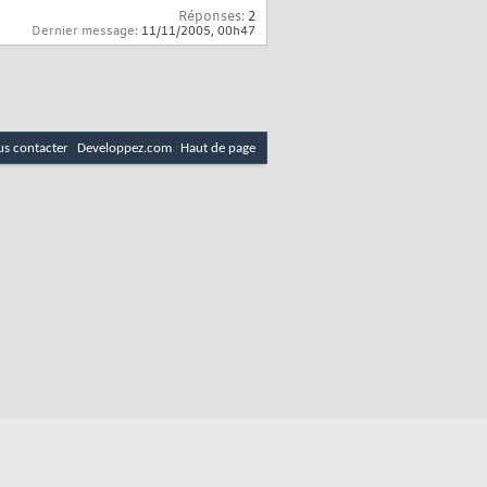
Réponses:
2
Dernier message:
11/11/2005,
00h47
s contacter
Developpez.com
Haut de page