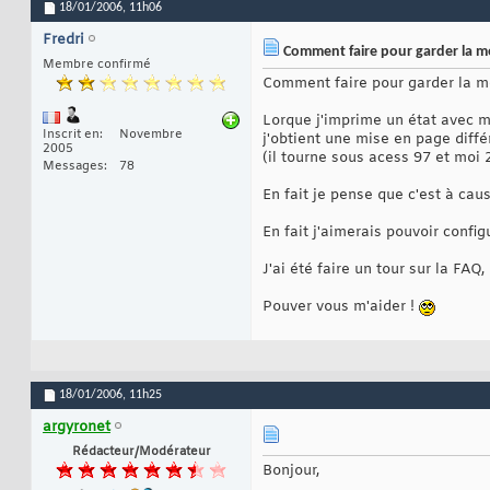
18/01/2006,
11h06
Fredri
Comment faire pour garder la me
Membre confirmé
Comment faire pour garder la m
Lorque j'imprime un état avec m
Inscrit en
Novembre
j'obtient une mise en page diffé
2005
(il tourne sous acess 97 et moi 
Messages
78
En fait je pense que c'est à cau
En fait j'aimerais pouvoir confi
J'ai été faire un tour sur la FAQ
Pouver vous m'aider !
18/01/2006,
11h25
argyronet
Rédacteur/Modérateur
Bonjour,