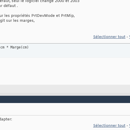
faut, seul le logiciel change 2000 et 2003
r défaut .
sur les propriétés PrtDevMode et PrtMip,
git sur les marges,
Sélectionner tout
-
 cm * Marge
(
cm
)
dapter:
Sélectionner tout
-