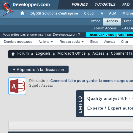
FORUMS
TUTORIELS
FAQ
DI/DSI Solutions d'entreprise
Cloud
IA
ALM
Micros
Office
Access
Excel
Forum Access
F.A.Q 
Vous n'êtes pas encore inscrit sur Developpez.com ?
Inscrivez-vous gratuitem
Derniers messages
Actions
Réseau social
Blogs
Agenda
Chat
Forum
Logiciels
Microsoft Office
Access
Comment fair
+
Répondre à la discussion
Discussion :
Comment faire pour garder la meme marge quelq
Sujet :
Access