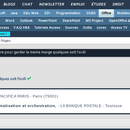
BLOGS
CHAT
NEWSLETTER
EMPLOI
ÉTUDES
DROIT
oft
Java
Dév. Web
EDI
Programmation
SGBD
Office
Mobiles
Word
Outlook
PowerPoint
SharePoint
MS Project
OpenOffice &
Access
F.A.Q VBA
Tutoriels Access
Sources
Outils
Livres
Access TV
ent !
Règles
e pour garder la meme marge quelques soit l'ordi
ues soit l'ordi