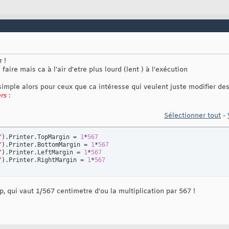
tomMargin = sngDefaultMargin

 = StructMargin

uctPRTMIP.stringPRTMIP

)
 !
String
faire mais ca à l'air d'etre plus lourd (lent ) à l'exécution
ptFacture"
n strMyReport

c simple alors pour ceux que ca intéresse qui veulent juste modifier de
ers
:
Sélectionner tout
-
"
)
.Printer.TopMargin = 
1
*
567
"
)
.Printer.BottomMargin = 
1
*
567
"
)
.Printer.LeftMargin = 
1
*
567
"
)
.Printer.RightMargin = 
1
*
567
, qui vaut 1/567 centimetre d'ou la multiplication par 567 !