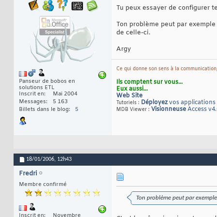
Tu peux essayer de configurer t
Ton problème peut par exemple ê
de celle-ci.
Argy
Ce qui donne son sens à la communication,
Panseur de bobos en
Ils comptent sur vous...
solutions ETL
Eux aussi...
Inscrit en
Mai 2004
Web Site
Messages
5 163
Déployez
vos applications
Tutoriels :
Visionneuse
Access v4.
Billets dans le blog
5
MDB Viewer :
18/01/2006,
12h43
Fredri
Membre confirmé
Ton problème peut par exemple ê
Inscrit en
Novembre