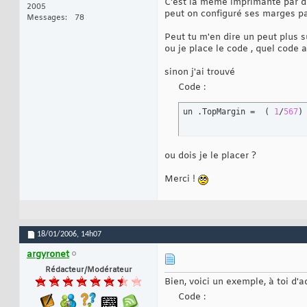
C'est la même imprimante par dé
2005
peut on configuré ses marges pa
Messages
78
Peut tu m'en dire un peut plus 
ou je place le code , quel code a
sinon j'ai trouvé
Code :
un .TopMargin =  
(
1
/
567
)
ou dois je le placer ?
Merci !
18/01/2006,
14h07
argyronet
Rédacteur/Modérateur
Bien, voici un exemple, à toi d'a
Code :