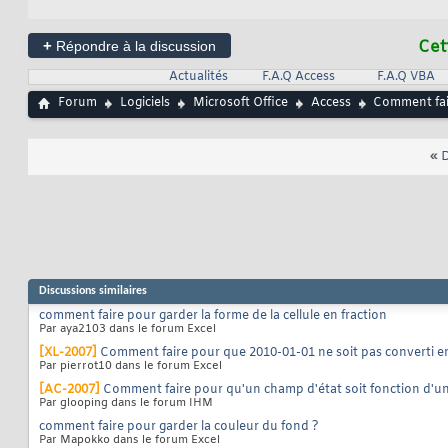
+
Cet
Répondre à la discussion
Actualités
F.A.Q Access
F.A.Q VBA
Forum
Logiciels
Microsoft Office
Access
Comment fair
«
D
Discussions similaires
comment faire pour garder la forme de la cellule en fraction
Par aya2103 dans le forum Excel
[XL-2007]
Comment faire pour que 2010-01-01 ne soit pas converti e
Par pierrot10 dans le forum Excel
[AC-2007]
Comment faire pour qu'un champ d'état soit fonction d'u
Par glooping dans le forum IHM
comment faire pour garder la couleur du fond ?
Par Mapokko dans le forum Excel