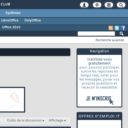
CLUB
Systèmes
 LibreOffice
OnlyOffice
Office 2010
Recherche avancée
Navigation
Inscrivez-vous
gratuitement
pour pouvoir participer,
suivre les réponses en
temps réel, voter pour
les messages, poser vos
propres questions et
recevoir la newsletter
Outils de la discussion
Affichage