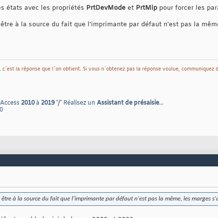
es états avec les propriétés
PrtDevMode
et
PrtMip
pour forcer les pa
tre à la source du fait que l'imprimante par défaut n'est pas la mêm
 c´est la réponse que l´on obtient. Si vous n´obtenez pas la réponse voulue, communiquez 
 Access
2010
à
2019
*/*
Réalisez un
Assistant de présaisie
...
0
tre à la source du fait que l'imprimante par défaut n'est pas la même, les marges s'a